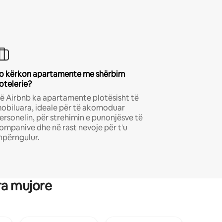
o kërkon apartamente me shërbim
otelerie?
ë Airbnb ka apartamente plotësisht të
obiluara, ideale për të akomoduar
ersonelin, për strehimin e punonjësve të
ompanive dhe në rast nevoje për t'u
hpërngulur.
ra mujore