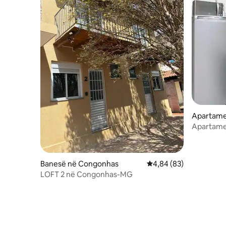
Apartame
Lafaiete
Apartamen
Completo
Banesë në Congonhas
Vlerësimi mesatar 4,84
4,84 (83)
LOFT 2 në Congonhas-MG