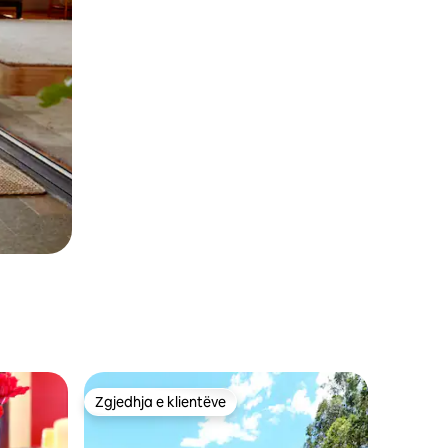
Zgjedhja e klientëve
entëve
Zgjedhja e klientëve