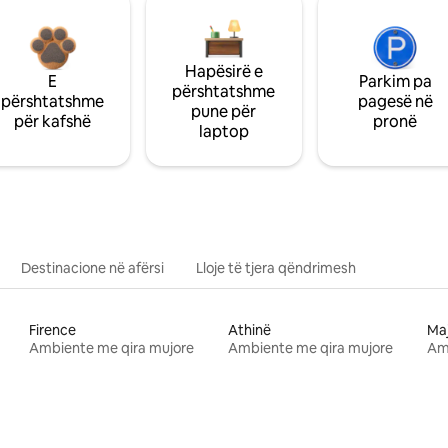
Hapësirë e
E
Parkim pa
përshtatshme
përshtatshme
pagesë në
pune për
për kafshë
pronë
laptop
Destinacione në afërsi
Lloje të tjera qëndrimesh
Firence
Athinë
Ma
Ambiente me qira mujore
Ambiente me qira mujore
Am