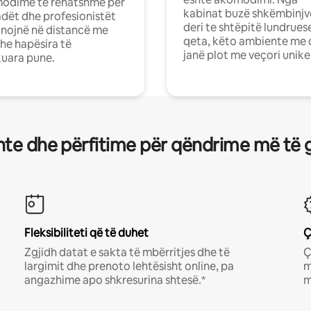
odime të rehatshme për
kabinat buzë shkëmbinjv
ët dhe profesionistët
deri te shtëpitë lundrues
nojnë në distancë me
qeta, këto ambiente me 
dhe hapësira të
janë plot me veçori unike
uara pune.
te dhe përfitime për qëndrime më të 
Fleksibiliteti që të duhet
Ç
Zgjidh datat e sakta të mbërritjes dhe të
Ç
largimit dhe prenoto lehtësisht online, pa
m
angazhime apo shkresurina shtesë.*
m