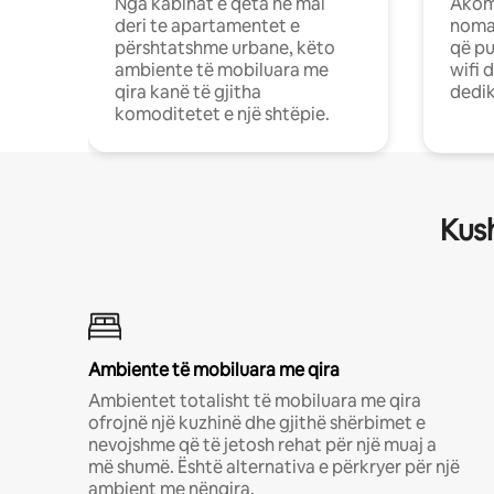
Nga kabinat e qeta në mal
Akom
deri te apartamentet e
nomad
përshtatshme urbane, këto
që pu
ambiente të mobiluara me
wifi 
qira kanë të gjitha
dedik
komoditetet e një shtëpie.
Kush
Ambiente të mobiluara me qira
Ambientet totalisht të mobiluara me qira
ofrojnë një kuzhinë dhe gjithë shërbimet e
nevojshme që të jetosh rehat për një muaj a
më shumë. Është alternativa e përkryer për një
ambient me nënqira.