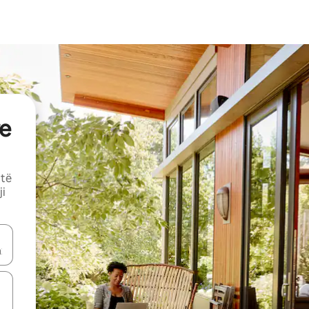
e
 të
ji
butonat e shigjetave lart e poshtë ose eksploro duke prekur ose duke l