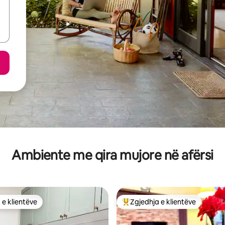
Ambiente me qira mujore në afërsi
 e klientëve
Zgjedhja e klientëve
 e klientëve
Më të mirat e zgjedhjeve të kli