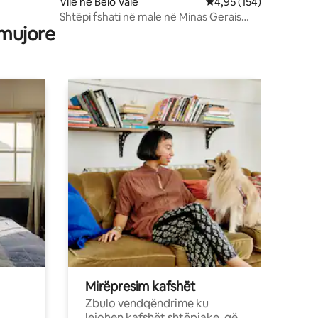
Vilë në Belo Vale
Vlerësimi mesatar 4,95
4,95 (154)
Shtëpi fshati në male në Minas Gerais
 mujore
Brazil
Mirëpresim kafshët
Zbulo vendqëndrime ku
lejohen kafshët shtëpiake, që