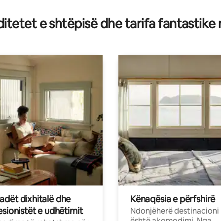
tetet e shtëpisë dhe tarifa fantastike
dët dixhitalë dhe
Kënaqësia e përfshirë
sionistët e udhëtimit
Ndonjëherë destinacioni
është akomodimi. Nga