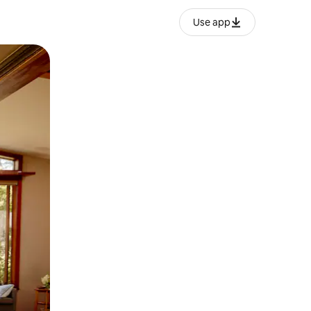
Use app
ëvizur ekranin.