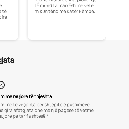
e
të mund ta marrësh me vete
e të
mikun tënd me katër këmbë.
qira
.
gjata
mime mujore të thjeshta
mime të veçanta për shtëpitë e pushimeve
e qira afatgjata dhe me një pagesë të vetme
ujore pa tarifa shtesë.*