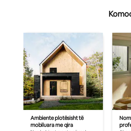
Komodi
Ambiente plotësisht të
Noma
mobiluara me qira
profe