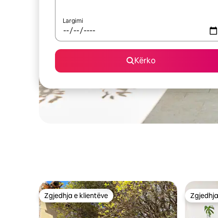
Largimi
Kërko
Zgjedhja e klientëve
Zgjedhja
Zgjedhja e klientëve
Zgjedhja