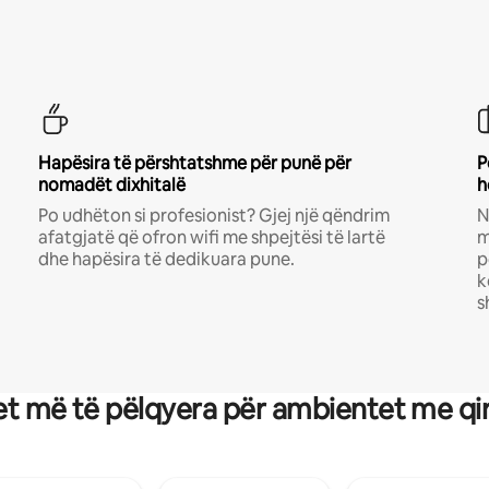
Hapësira të përshtatshme për punë për
P
nomadët dixhitalë
h
Po udhëton si profesionist? Gjej një qëndrim
N
afatgjatë që ofron wifi me shpejtësi të lartë
m
dhe hapësira të dedikuara pune.
p
k
s
t më të pëlqyera për ambientet me qi