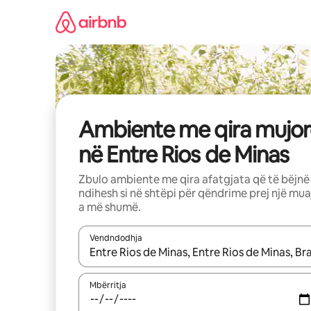
Kalo
te
përmbajtja
Ambiente me qira mujor
në Entre Rios de Minas
Zbulo ambiente me qira afatgjata që të bëjnë
ndihesh si në shtëpi për qëndrime prej një mua
a më shumë.
Vendndodhja
Kur rezultatet të jenë të disponueshme, lëviz me 
Mbërritja