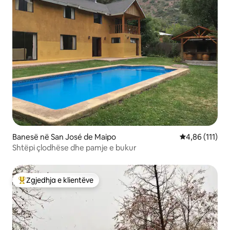
Banesë në San José de Maipo
Vlerësimi mesa
4,86 (111)
Shtëpi çlodhëse dhe pamje e bukur
Zgjedhja e klientëve
Më të mirat e zgjedhjeve të klientëve