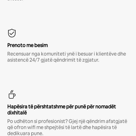
Prenoto me besim
Recensuar nga komuniteti ynë i besuar i klientëve dhe
asistencë 24/7 gjatë qëndrimit të zgjatur.
Hapësira të përshtatshme për punë për nomadët
dixhitalë
Po udhëton si profesionist? Gjej një qëndrim afatgjatë
që ofron wifi me shpejtësi të lartë dhe hapësira të
dedikuara pune.