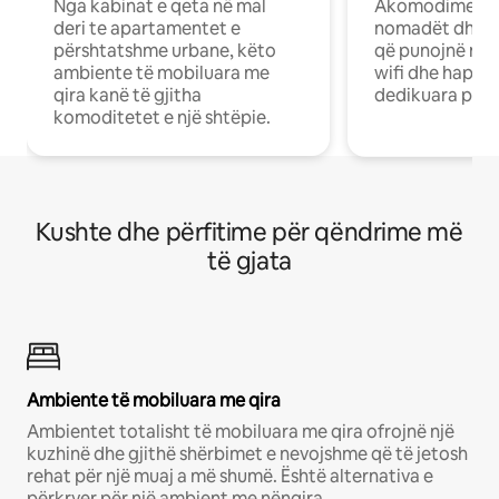
Nga kabinat e qeta në mal
Akomodime të 
deri te apartamentet e
nomadët dhe pr
përshtatshme urbane, këto
që punojnë në 
ambiente të mobiluara me
wifi dhe hapësi
qira kanë të gjitha
dedikuara pune
komoditetet e një shtëpie.
Kushte dhe përfitime për qëndrime më
të gjata
Ambiente të mobiluara me qira
Ambientet totalisht të mobiluara me qira ofrojnë një
kuzhinë dhe gjithë shërbimet e nevojshme që të jetosh
rehat për një muaj a më shumë. Është alternativa e
përkryer për një ambient me nënqira.