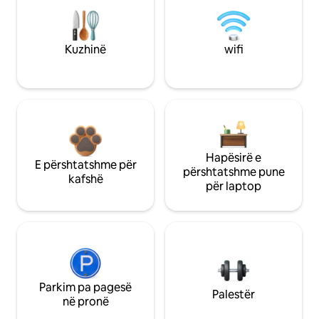
Kuzhinë
wifi
Hapësirë e
E përshtatshme për
përshtatshme pune
kafshë
për laptop
Parkim pa pagesë
Palestër
në pronë