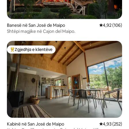
Banesë në San José de Maipo
Vlerësimi mesa
4,92 (106)
Shtëpi magjike në Cajon del Maipo.
Zgjedhja e klientëve
Më të mirat e zgjedhjeve të klientëve
Kabinë në San José de Maipo
Vlerësimi mesa
4,93 (252)