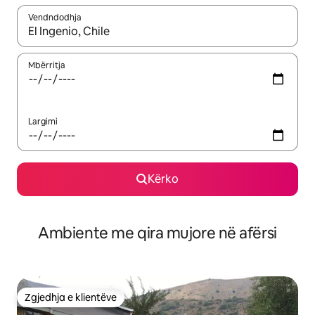
Vendndodhja
Kur rezultatet të jenë të disponueshme, lëviz me butonat e shig
Mbërritja
Largimi
Kërko
Ambiente me qira mujore në afërsi
Zgjedhja e klientëve
Zgjedhja e klientëve