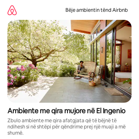
Kalo
te
Bëje ambientin tënd Airbnb
përmbajtja
Ambiente me qira mujore në El Ingenio
Zbulo ambiente me qira afatgjata që të bëjnë të
ndihesh si në shtëpi për qëndrime prej një muaji a më
shumë.