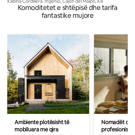
Kabina Cordillera. Ingenio, Cajon del Maipo, Kili
Komoditetet e shtëpisë dhe tarifa
fantastike mujore
Ambiente plotësisht të
Nomadët dixh
mobiluara me qira
profesionistët