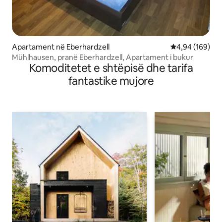
Apartament në Eberhardzell
Vlerësimi mesa
4,94 (169)
Mühlhausen, pranë Eberhardzell, Apartament i bukur
Komoditetet e shtëpisë dhe tarifa
fantastike mujore