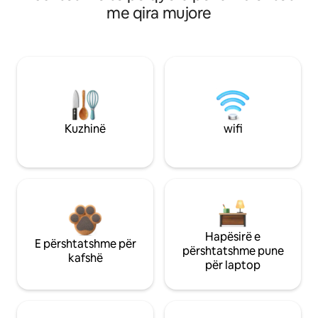
me qira mujore
Kuzhinë
wifi
Hapësirë e
E përshtatshme për
përshtatshme pune
kafshë
për laptop