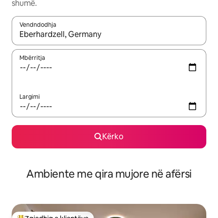
shumë.
Vendndodhja
Kur rezultatet të jenë të disponueshme, lëviz me butonat e shig
Mbërritja
Largimi
Kërko
Ambiente me qira mujore në afërsi