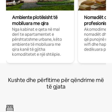
Ambiente plotësisht të
Nomadët dixh
mobiluara me qira
profesionistët
Nga kabinat e qeta në mal
Akomodime të 
deri te apartamentet e
nomadët dhe pr
përshtatshme urbane, këto
që punojnë në 
ambiente të mobiluara me
wifi dhe hapësi
qira kanë të gjitha
dedikuara pune
komoditetet e një shtëpie.
Kushte dhe përfitime për qëndrime më
të gjata