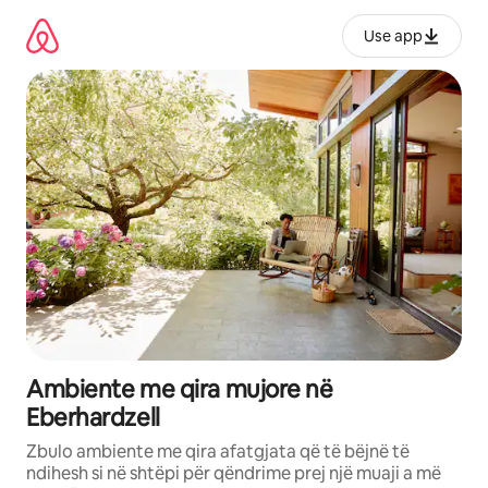
Kalo
te
Use app
përmbajtja
Ambiente me qira mujore në
Eberhardzell
Zbulo ambiente me qira afatgjata që të bëjnë të
ndihesh si në shtëpi për qëndrime prej një muaji a më