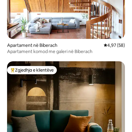
Apartament në Biberach
Vlerësimi mes
4,97 (58)
Apartament komod me galeri në Biberach
Zgjedhja e klientëve
Më të mirat e zgjedhjeve të klientëve