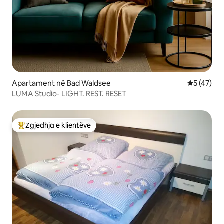
Apartament në Bad Waldsee
Vlerësimi 
5 (47)
LUMA Studio- LIGHT. REST. RESET
Zgjedhja e klientëve
Më të mirat e zgjedhjeve të klientëve