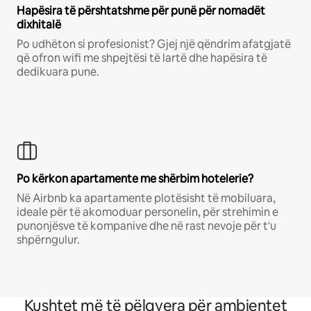
Hapësira të përshtatshme për punë për nomadët
dixhitalë
Po udhëton si profesionist? Gjej një qëndrim afatgjatë
që ofron wifi me shpejtësi të lartë dhe hapësira të
dedikuara pune.
Po kërkon apartamente me shërbim hotelerie?
Në Airbnb ka apartamente plotësisht të mobiluara,
ideale për të akomoduar personelin, për strehimin e
punonjësve të kompanive dhe në rast nevoje për t'u
shpërngulur.
Kushtet më të pëlqyera për ambientet