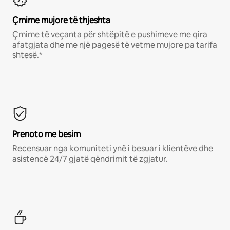
Çmime mujore të thjeshta
Çmime të veçanta për shtëpitë e pushimeve me qira
afatgjata dhe me një pagesë të vetme mujore pa tarifa
shtesë.*
Prenoto me besim
Recensuar nga komuniteti ynë i besuar i klientëve dhe
asistencë 24/7 gjatë qëndrimit të zgjatur.