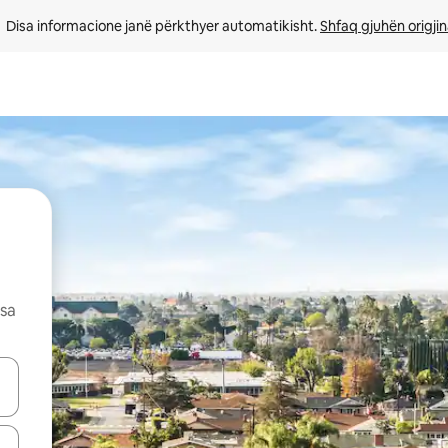
Disa informacione janë përkthyer automatikisht. 
Shfaq gjuhën origjin
esa
butonat e shigjetave lart e poshtë ose eksploro duke prekur ose duke l