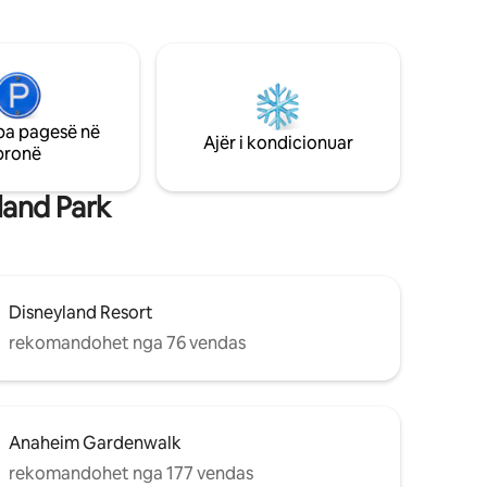
ëse ose
dhe çarçafë + Wifi i shpejtë + Televizorë
urit e tu,
inteligjentë *VENDNDODHJA* + 15
minuta për në Disneyland + 18 minuta
e për
deri në Knotts + 20 minuta deri në plazh
+ 15 minuta për në outlet-e
qësi dhe
pa pagesë në
 në oazin e
Ajër i kondicionuar
pronë
ra e një
otësisht.
land Park
Disneyland Resort
rekomandohet nga 76 vendas
Anaheim Gardenwalk
rekomandohet nga 177 vendas