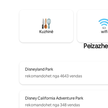
kuzhinë të pajisur plotësisht me stil të
karrige re
bukur me një atmosferë moderne dhe të
familjen 
qetë. Qendra e Los Anxhelesit - 8mi
barbekju,
Disneyland - 19mi Stadiumi Dodger - 13mi
vatër zjar
Santa Monika - 22mi
dhomën e 
Kuzhinë
wifi
Peizazhe
Disneyland Park
rekomandohet nga 4643 vendas
Disney California Adventure Park
rekomandohet nga 348 vendas