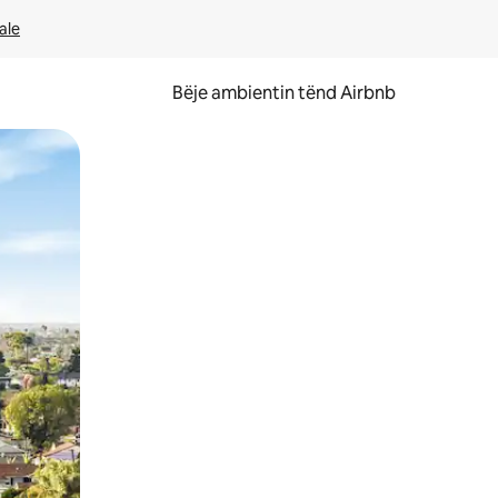
ale
Bëje ambientin tënd Airbnb
ëvizur ekranin.