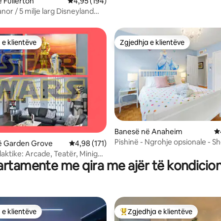
 Fullerton
Vlerësimi mesatar 4,95 nga 5, 194 vlerësime
4,95 (194)
or / 5 milje larg Disneyland
 e klientëve
Zgjedhja e klientëve
 e klientëve
Zgjedhja e klientëve
nga 5, 306 vlerësime
Banesë në Anaheim
V
Pishinë - Ngrohje opsionale - Sh
ë Garden Grove
Vlerësimi mesatar 4,98 nga 5, 171 vlerësime
4,98 (171)
Disneyland
aktike: Arcade, Teatër, Minigolf
rtamente me qira me ajër të kondicio
 e klientëve
Zgjedhja e klientëve
 e klientëve
Më të mirat e zgjedhjeve të kli