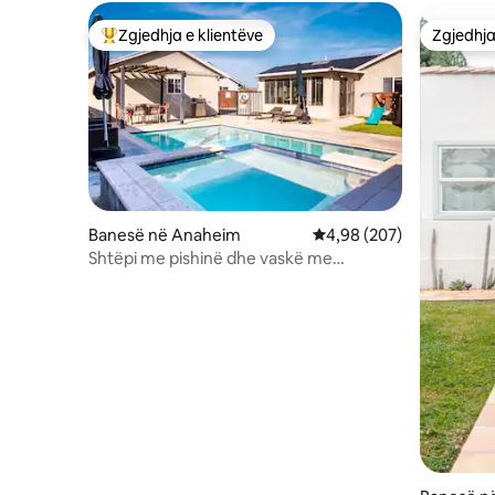
Zgjedhja e klientëve
Zgjedhja
Më të mirat e zgjedhjeve të klientëve
Zgjedhja
Banesë në Anaheim
Vlerësimi mesatar 4,98 
4,98 (207)
Shtëpi me pishinë dhe vaskë me
hidromasazh. 1 milje deri në Disneyland.