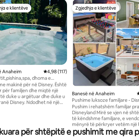
ja e klientëve
Zgjedhja e klientëve
rat e zgjedhjeve të klientëve
Zgjedhja e klientëve
nga 5, 188 vlerësime
ë Anaheim
Vlerësimi mesatar 4,98 nga 5, 117 vlerësime
4,98 (117)
sortit,pishina,spa, dhoma e
5 minuta deri në Disney
me makinë për në Disney. Është
r për familjen dhe miqtë një
Banesë në Anaheim
V
etë duke u argëtuar dhe duke u
Pushime luksoze familjare - Dis
ranë Disney. Ndodhet në një
Vaskë me hidromasazh • Dhomë
Pushim i rehatshëm familjar pr
ej 10000 sqft me 4 vende parkimi
Disneyland Mirë se vjen në shtëpinë tonë
a. 3 dhoma gjumi, 1 zyrë, 3
të këndshme familjare, e vend
2 janë suita. Është 1,4 milje larg
mënyrë të përkryer vetëm një
. Mund të shijosh diellin jashtë
uara për shtëpitë e pushimit me qira 
guri larg botës magjike të Disn
hë vitit me pishinën me ngrohje
Pavarësisht nëse je këtu për shë
dhe pranë oborrit me divan dhe