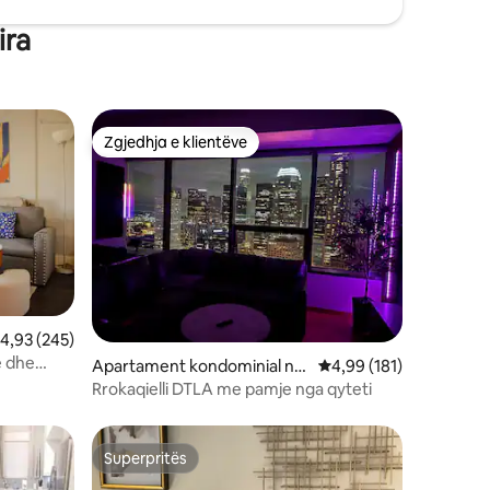
ira
Zgjedhja e klientëve
Zgjedhja e klientëve
lerësimi mesatar 4,93 nga 5, 245 vlerësime
4,93 (245)
e dhe
Apartament kondominial në
Vlerësimi mesatar 4,99
4,99 (181)
Vernon
Rrokaqielli DTLA me pamje nga qyteti
Superpritës
Superpritës