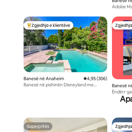
Banesë në
Adobe Man
dhe SoFi
Zgjedhja e klientëve
Zgjedhja
Më të mirat e zgjedhjeve të klientëve
Zgjedhja
Banesë në Anaheim
Vlerësimi mesatar 4,95 
4,95 (306)
Banesë në pishinën Disneyland me
Banesë n
banesë në natyrë
Ëndërr gal
Apa
e të tjera!
Superpritës
Zgjedhja
Superpritës
Zgjedhja