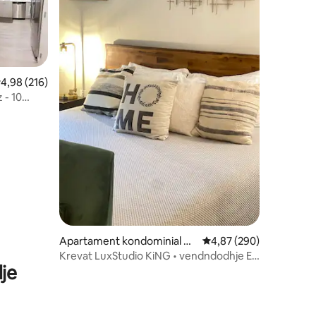
lerësimi mesatar 4,98 nga 5, 216 vlerësime
4,98 (216)
 - 10
ventën
Apartament kondominial në
Vlerësimi mesatar 4,87
4,87 (290)
Orange
Krevat LuxStudio KiNG • vendndodhje E
je
MAHNITSHME •Palestër e hapur 24 orë