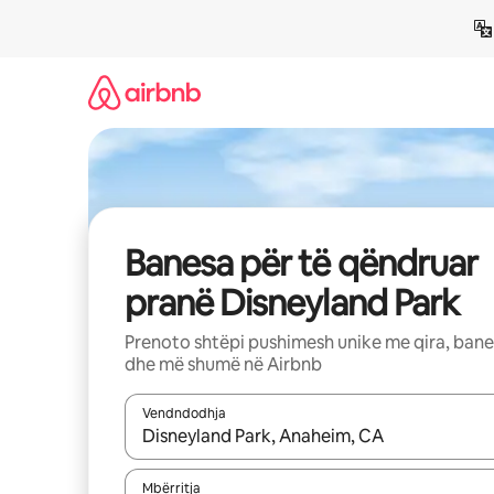
Kalo
te
përmbajtja
Banesa për të qëndruar
pranë Disneyland Park
Prenoto shtëpi pushimesh unike me qira, ban
dhe më shumë në Airbnb
Vendndodhja
Kur rezultatet të jenë të disponueshme, lëviz me 
Mbërritja