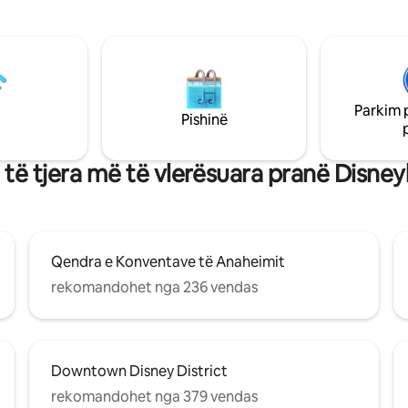
emocionuese, parada magjeps
laksi. Është e përkryer për
një pushim relaksues me të dash
dhe miqtë për t'u argëtuar me
shtëpia jonë ofron një bazë të
 tavolinë ngrënieje jashtë dhe
rehatshme dhe të përshtatshm
ri ose për t'u argëtuar në
aventurat e tua. Hyr në një botë ku çdo
lojërave.
cep është projektuar për këna
Parkim 
çlodhje, nga dhoma e lojës deri
Pishinë
oborrit të pasmë. Kuzhina, ëndr
shefi kuzhine, është e pajisur pl
 të tjera më të vlerësuara pranë Disney
Qendra e Konventave të Anaheimit
rekomandohet nga 236 vendas
Downtown Disney District
rekomandohet nga 379 vendas