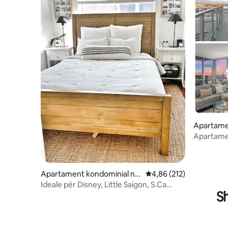
Apartame
Santa An
Apartame
të shekull
Apartament kondominial në
Vlerësimi mesatar 4,86 
4,86 (212)
Midway City
Ideale për Disney, Little Saigon, S.Ca
S
Atraksion