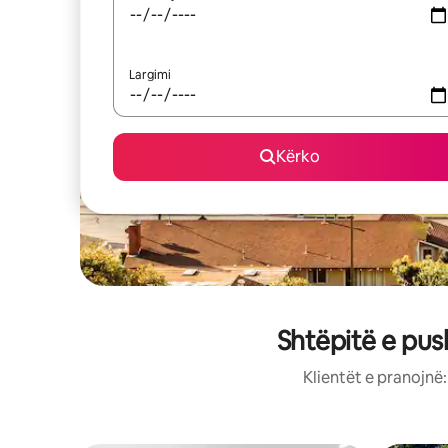
Largimi
Kërko
Shtëpitë e pus
Klientët e pranojnë