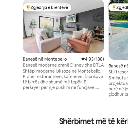
Zgjedhja e klientëve
Zgjedh
Më të mirat e zgjedhjeve të klientëve
Më të mi
Banesë në Montebello
Vlerësimi mesatar 4,93 
4,93 (188)
Banesë moderne pranë Disney dhe DTLA
Banesë n
Shtëpi moderne luksoze në Montebello.
Stili i re
Pranë restoranteve, kafeneve, fabrikave
lojërave 
5 minuta 
të birrës dhe shumë më tepër. E
projektua
përkryer për një pushim në fundjavë,
herë në j
udhëtim biznesi, qëndrim, punë nga
çlodhur p
shtëpia alternative ose shtëpi të
truall pr
rehatshme ndërsa eksploron gjithçka që
për makin
Los Anxheles ka për të ofruar.
banjo dhe 
Regjistrohu pa probleme me bravën tonë
Disneyland
Shërbimet më të kërk
inteligjente për të shijuar një banesë krejt
gjatë gjit
të re 1bd me verandë të jashtme,
diellore 