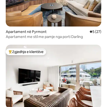
Apartament në Pyrmont
Vlerësimi 
5 (27)
Apartament me stil me pamje nga porti Darling
Zgjedhja e klientëve
Më të mirat e zgjedhjeve të klientëve