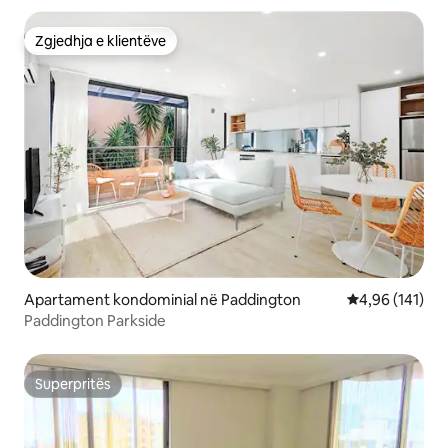
Zgjedhja e klientëve
Zgjedhja e klientëve
Apartament kondominial në Paddington
Vlerësimi mesa
4,96 (141)
Paddington Parkside
Superpritës
Superpritës