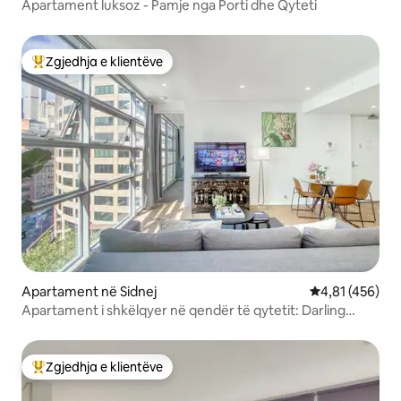
Apartament luksoz - Pamje nga Porti dhe Qyteti
Zgjedhja e klientëve
Më të mirat e zgjedhjeve të klientëve
Apartament në Sidnej
Vlerësimi mesa
4,81 (456)
Apartament i shkëlqyer në qendër të qytetit: Darling
Harbour/QVB
Zgjedhja e klientëve
Më të mirat e zgjedhjeve të klientëve