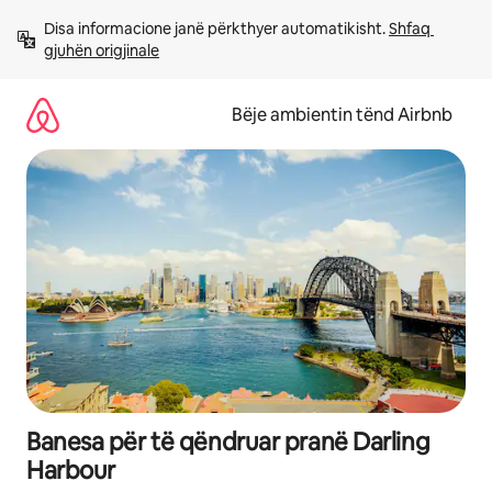
Kalo
Disa informacione janë përkthyer automatikisht. 
Shfaq 
te
gjuhën origjinale
përmbajtja
Bëje ambientin tënd Airbnb
Banesa për të qëndruar pranë Darling
Harbour