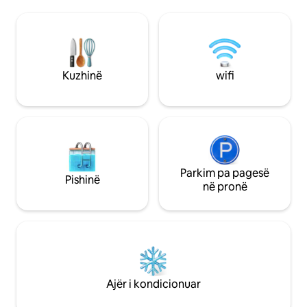
udhëtarët që kërkojnë rehati, dizajn dhe
përkryer për vizito
pamjen më ikonike të Sidneit. SHËNIM: E
ndjeshëm ndaj zhu
disponueshme siç është listuar në
me sobë elektrike
kalendarin e Airbnb. Parkimi: I kufizuar
(përfshi peshqirët 
në 2 orë. Jo ideale për vizitorët me
tualetit) Ballkon pr
makinë. Nata e Vitit të Ri - na vjen keq,
shpejtësi të lartë. Ajër i kondicionuar.
Kuzhinë
wifi
NUK është e disponueshme.
Vendndodhja: Dix
2000
Parkim pa pagesë
Pishinë
në pronë
Ajër i kondicionuar