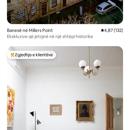
Banesë në Millers Point
Vlerësimi mesa
4,87 (132)
Ekskluzive që jetojnë në një shtëpi historike
Zgjedhja e klientëve
Më të mirat e zgjedhjeve të klientëve