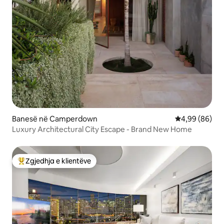
Banesë në Camperdown
Vlerësimi mes
4,99 (86)
Luxury Architectural City Escape - Brand New Home
Zgjedhja e klientëve
Më të mirat e zgjedhjeve të klientëve