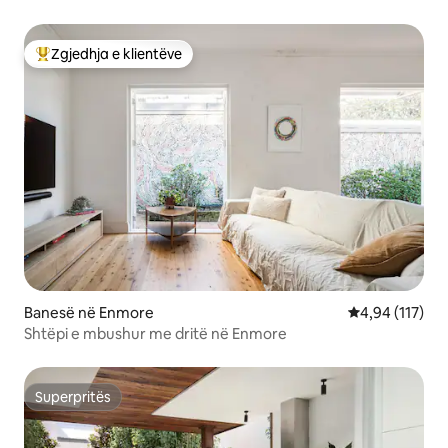
Zgjedhja e klientëve
Më të mirat e zgjedhjeve të klientëve
Banesë në Enmore
Vlerësimi mesa
4,94 (117)
Shtëpi e mbushur me dritë në Enmore
Superpritës
Superpritës