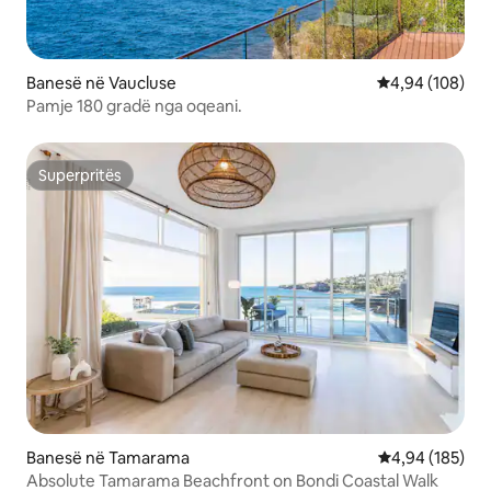
Banesë në Vaucluse
Vlerësimi mesa
4,94 (108)
Pamje 180 gradë nga oqeani.
Superpritës
Superpritës
Banesë në Tamarama
Vlerësimi mesa
4,94 (185)
Absolute Tamarama Beachfront on Bondi Coastal Walk