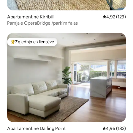
Apartament në Kirribilli
Vlerësimi mesa
4,92 (129)
Pamja e OperaBridge /parkim falas
Zgjedhja e klientëve
Më të mirat e zgjedhjeve të klientëve
Apartament në Darling Point
Vlerësimi mesa
4,96 (183)