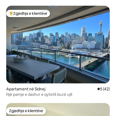
Zgjedhja e klientëve
Më të mirat e zgjedhjeve të klientëve
Apartament në Sidnej
Vlerësimi 
5 (42)
Një pamje e dashur e qytetit buzë ujit
Zgjedhja e klientëve
Zgjedhja e klientëve