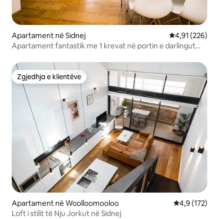
Apartament në Sidnej
Vlerësimi mesa
4,91 (226)
Apartament fantastik me 1 krevat në portin e darlingut
Syd CBD
Zgjedhja e klientëve
Zgjedhja e klientëve
Apartament në Woolloomooloo
Vlerësimi mes
4,9 (172)
Loft i stilit të Nju Jorkut në Sidnej