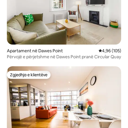
Apartament në Dawes Point
Vlerësimi mesa
4,96 (105)
Përvojë e përjetshme në Dawes Point pranë Circular Quay
Zgjedhja e klientëve
Zgjedhja e klientëve