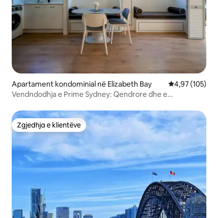
Apartament kondominial në Elizabeth Bay
Vlerësimi mesa
4,97 (105)
Vendndodhja e Prime Sydney: Qendrore dhe e
përshtatshme
Zgjedhja e klientëve
Zgjedhja e klientëve