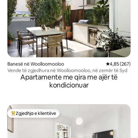
Banesë në Woolloomooloo
Vlerësimi mesa
4,85 (267)
Vende të zgjedhura në Woolloomooloo, në zemër të Syd
Apartamente me qira me ajër të
kondicionuar
Zgjedhja e klientëve
Më të mirat e zgjedhjeve të klientëve