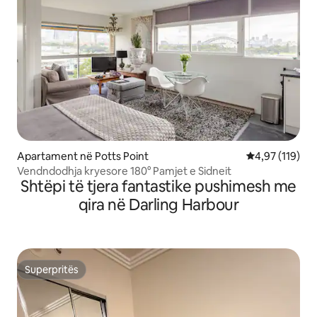
Apartament në Potts Point
Vlerësimi mesa
4,97 (119)
Vendndodhja kryesore 180° Pamjet e Sidneit
Shtëpi të tjera fantastike pushimesh me
qira në Darling Harbour
Superpritës
Superpritës