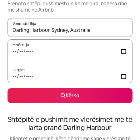
Prenoto shtëpi pushimesh unike me qira, banesa dhe
më shumë në Airbnb
Vendndodhja
Kur rezultatet të jenë të disponueshme, lëviz me butonat e shig
Mbërritja
Largimi
Kërko
Shtëpitë e pushimit me vlerësimet më të
larta pranë Darling Harbour
Klientët e pranojnë: këto qëndrime kanë vlerësime të