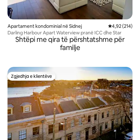
Apartament kondominial në Sidnej
Vlerësimi mesa
4,92 (214)
Darling Harbour Apart Waterview pranë ICC dhe Star
Shtëpi me qira të përshtatshme për
familje
Zgjedhja e klientëve
Zgjedhja e klientëve