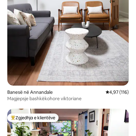
Banesë në Annandale
Vlerësimi mesa
4,97 (116)
Magjepsje bashkëkohore viktoriane
Zgjedhja e klientëve
Më të mirat e zgjedhjeve të klientëve