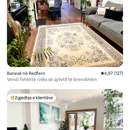
Banesë në Redfern
Vlerësimi mesa
4,97 (127)
Vend i fshehtë i vilës së qytetit të brendshëm
Zgjedhja e klientëve
Më të mirat e zgjedhjeve të klientëve