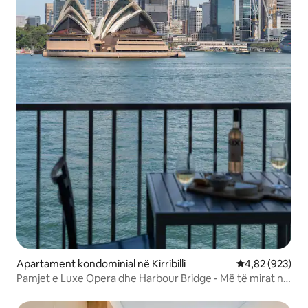
Apartament kondominial në Kirribilli
Vlerësimi mesa
4,82 (923)
Pamjet e Luxe Opera dhe Harbour Bridge - Më të mirat në
Syd