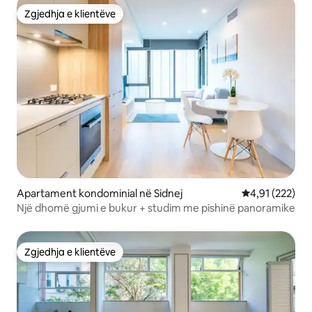
Zgjedhja e klientëve
Zgjedhja e klientëve
Apartament kondominial në Sidnej
Vlerësimi mesa
4,91 (222)
Një dhomë gjumi e bukur + studim me pishinë panoramike
Zgjedhja e klientëve
Zgjedhja e klientëve