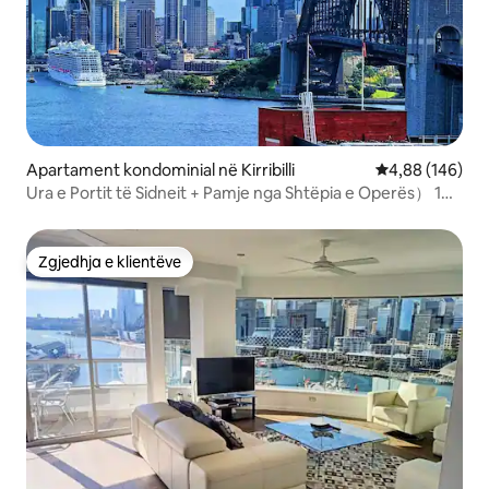
Apartament kondominial në Kirribilli
Vlerësimi mesa
4,88 (146)
Ura e Portit të Sidneit + Pamje nga Shtëpia e Operës） 1
Parkim makinash
Zgjedhja e klientëve
Zgjedhja e klientëve