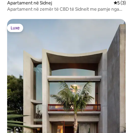
Apartament në Sidnej
Vlerësimi
5 (3)
Apartament në zemër të CBD të Sidneit me pamje nga
qyteti
Luxe
Luxe