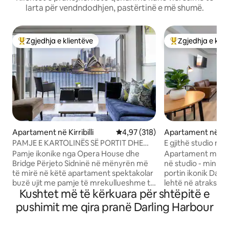
larta për vendndodhjen, pastërtinë e më shumë.
Zgjedhja e klientëve
Zgjedhja e klie
Më të mirat e zgjedhjeve të klientëve
Më të mirat e zgj
Apartament në Kirribilli
Vlerësimi mesatar 4,97 nga 5, 3
4,97 (318)
Apartament në Si
PAMJE E KARTOLINËS SË PORTIT DHE
E gjithë studio në
SHTËPISË SË OPERËS NË SIDNEJ
me pamje
Pamje ikonike nga Opera House dhe
Apartament mode
Bridge Përjeto Sidninë në mënyrën më
në studio - minut
të mirë në këtë apartament spektakolar
portin ikonik Darli
buzë ujit me pamje të mrekullueshme të
lehtë në atraksion
Kushtet më të kërkuara për shtëpitë e
Shtëpisë së Operës dhe Urës së Portit.
Sheshi Darling e t
Kuzhinë moderne, e mobiluar bukur,
këmbë deri te tran
pushimit me qira pranë Darling Harbour
sallon elegant dhe një ballkon i bërë për
hekurudhë e leht
pije në perëndim të diellit. E përkryer për
i sigurt apartamentesh. Prova e