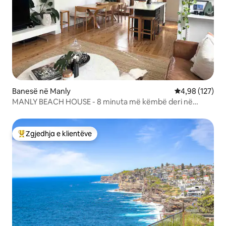
Banesë në Manly
Vlerësimi mesa
4,98 (127)
MANLY BEACH HOUSE - 8 minuta më këmbë deri në
Manly Beach!
Zgjedhja e klientëve
Më të mirat e zgjedhjeve të klientëve