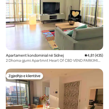
Apartament kondominial në Sidnej
Vlerësimi mesa
4,81 (435)
2 Dhoma gjumi Apartmnt Heart Of CBD VEND PARKIMI
FALAS
Zgjedhja e klientëve
Zgjedhja e klientëve