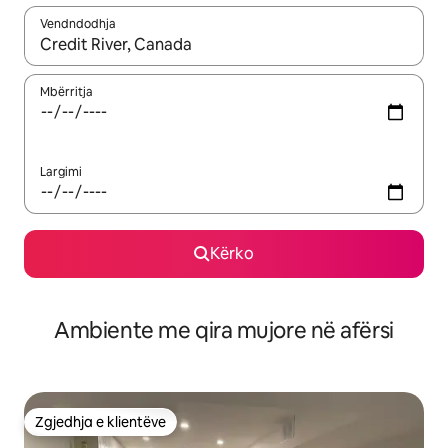
Vendndodhja
Kur rezultatet të jenë të disponueshme, lëviz me butonat e shig
Mbërritja
Largimi
Kërko
Ambiente me qira mujore në afërsi
Zgjedhja e klientëve
Zgjedhja e klientëve