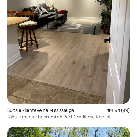
Suita e klientëve në Mississauga
Vlerësimi mes
4,94 (99)
Njësi e madhe bodrumi në Port Credit me Kopsht