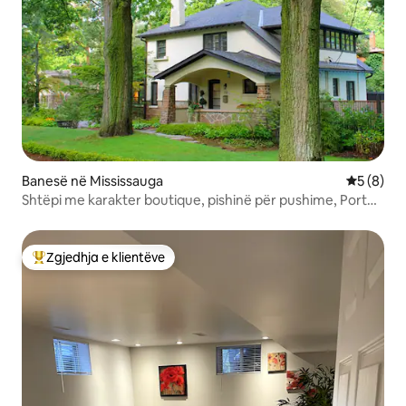
Banesë në Mississauga
Vlerësimi
5 (8)
Shtëpi me karakter boutique, pishinë për pushime, Port
Credit
Zgjedhja e klientëve
Më të mirat e zgjedhjeve të klientëve