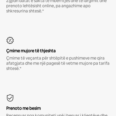
Zgjidh datat e sakta të mbërritjes dhe të largimit dhe
prenoto lehtësisht online, pa angazhime apo
shkresurina shtesë.*
Çmime mujore të thjeshta
Çmime të veçanta për shtëpitë e pushimeve me qira
afatgjata dhe me një pagesë të vetme mujore pa tarifa
shtesë.*
Prenoto me besim
Recensuar nga komuniteti ynë i besuar i klientëve dhe