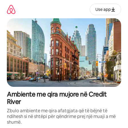
Kalo
te
Use app
përmbajtja
Ambiente me qira mujore në Credit
River
Zbulo ambiente me qira afatgjata që të bëjnë të
ndihesh si në shtëpi për qëndrime prej një muaji a më
shumë.