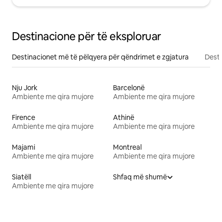
Destinacione për të eksploruar
Destinacionet më të pëlqyera për qëndrimet e zgjatura
Desti
Nju Jork
Barcelonë
Ambiente me qira mujore
Ambiente me qira mujore
Firence
Athinë
Ambiente me qira mujore
Ambiente me qira mujore
Majami
Montreal
Ambiente me qira mujore
Ambiente me qira mujore
Siatëll
Shfaq më shumë
Ambiente me qira mujore