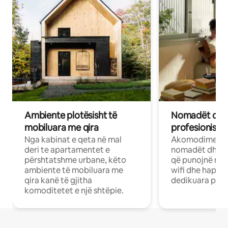
Ambiente plotësisht të
Nomadët dixh
mobiluara me qira
profesionistët
Nga kabinat e qeta në mal
Akomodime të 
deri te apartamentet e
nomadët dhe pr
përshtatshme urbane, këto
që punojnë në 
ambiente të mobiluara me
wifi dhe hapësi
qira kanë të gjitha
dedikuara pune
komoditetet e një shtëpie.