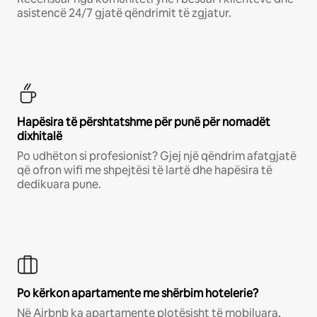
asistencë 24/7 gjatë qëndrimit të zgjatur.
Hapësira të përshtatshme për punë për nomadët
dixhitalë
Po udhëton si profesionist? Gjej një qëndrim afatgjatë
që ofron wifi me shpejtësi të lartë dhe hapësira të
dedikuara pune.
Po kërkon apartamente me shërbim hotelerie?
Në Airbnb ka apartamente plotësisht të mobiluara,