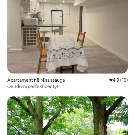
Apartament në Mississauga
Vlerësimi me
4,9 (10)
Qëndrimi perfekt për ty!