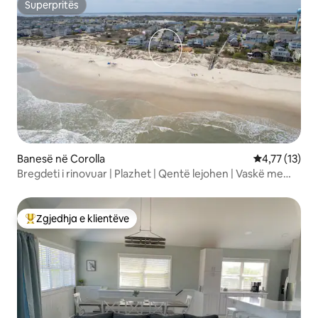
Superpritës
Superpritës
Banesë në Corolla
Vlerësimi mes
4,77 (13)
Bregdeti i rinovuar | Plazhet | Qentë lejohen | Vaskë me
hidromasazh
Zgjedhja e klientëve
Më të mirat e zgjedhjeve të klientëve