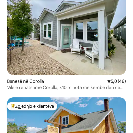
Banesë në Corolla
Vlerësimi me
5,0 (46)
Vilë e rehatshme Corolla, <10 minuta më këmbë deri në
plazh, pranohen qentë
Zgjedhja e klientëve
Më të mirat e zgjedhjeve të klientëve