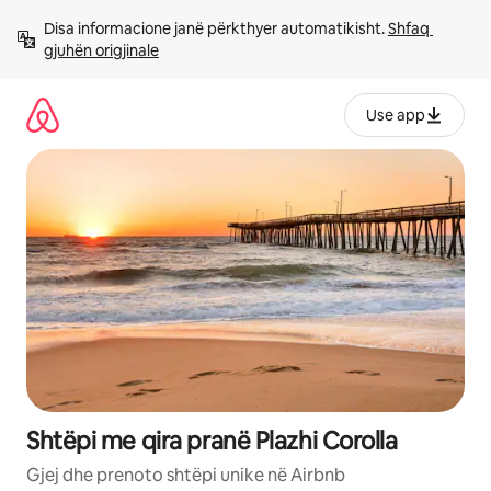
Kalo
Disa informacione janë përkthyer automatikisht. 
Shfaq 
te
gjuhën origjinale
përmbajtja
Use app
Shtëpi me qira pranë Plazhi Corolla
Gjej dhe prenoto shtëpi unike në Airbnb