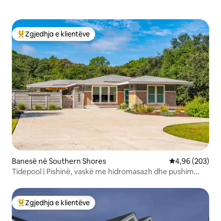
Zgjedhja e klientëve
Më të mirat e zgjedhjeve të klientëve
Banesë në Southern Shores
Vlerësimi mesa
4,96 (203)
Tidepool | Pishinë, vaskë me hidromasazh dhe pushim
privat në OBX
Zgjedhja e klientëve
Më të mirat e zgjedhjeve të klientëve