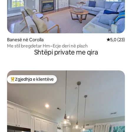
Banesë në Corolla
Vlerësimi me
5,0 (23)
Me stil bregdetar Hm~Ecje deri në plazh
Shtëpi private me qira
Zgjedhja e klientëve
Më të mirat e zgjedhjeve të klientëve