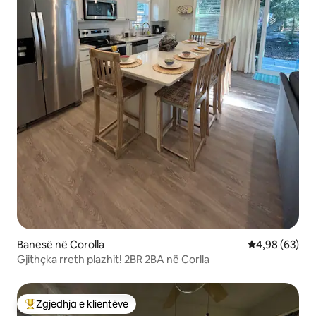
Banesë në Corolla
Vlerësimi mes
4,98 (63)
Gjithçka rreth plazhit! 2BR 2BA në Corlla
Zgjedhja e klientëve
Më të mirat e zgjedhjeve të klientëve