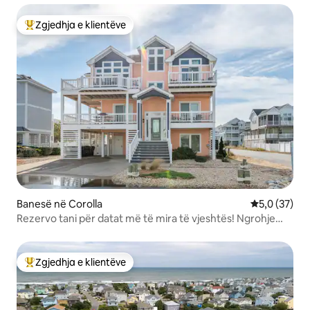
Zgjedhja e klientëve
Më të mirat e zgjedhjeve të klientëve
Banesë në Corolla
Vlerësimi me
5,0 (37)
Rezervo tani për datat më të mira të vjeshtës! Ngrohje
falas e pishinës!
Zgjedhja e klientëve
Më të mirat e zgjedhjeve të klientëve