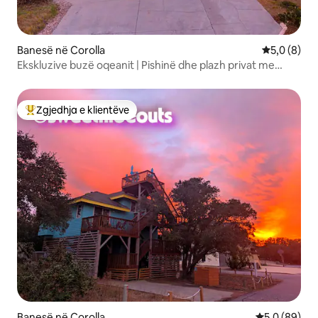
Banesë në Corolla
Vlerësimi m
5,0 (8)
Ekskluzive buzë oqeanit | Pishinë dhe plazh privat me
ngrohje
Zgjedhja e klientëve
Më të mirat e zgjedhjeve të klientëve
Banesë në Corolla
Vlerësimi me
5,0 (89)