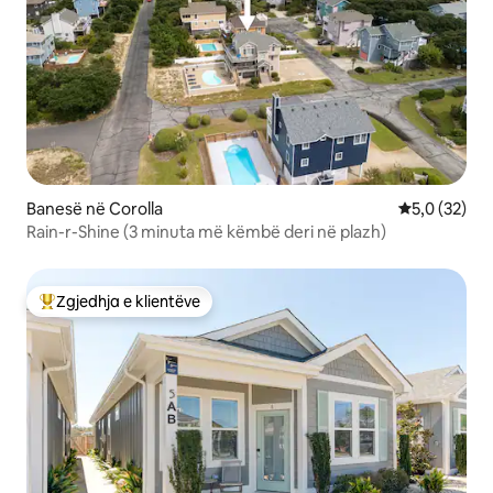
Banesë në Corolla
Vlerësimi me
5,0 (32)
Rain-r-Shine (3 minuta më këmbë deri në plazh)
Zgjedhja e klientëve
Më të mirat e zgjedhjeve të klientëve