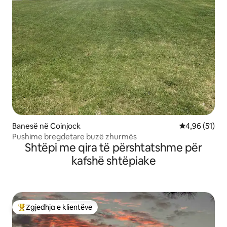
Banesë në Coinjock
Vlerësimi mes
4,96 (51)
Pushime bregdetare buzë zhurmës
Shtëpi me qira të përshtatshme për
kafshë shtëpiake
Zgjedhja e klientëve
Më të mirat e zgjedhjeve të klientëve