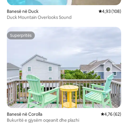
Banesë në Duck
Vlerësimi mesa
4,93 (108)
Duck Mountain Overlooks Sound
Superpritës
Superpritës
Banesë në Corolla
Vlerësimi mes
4,76 (62)
Bukuritë e gjysëm oqeanit dhe plazhi