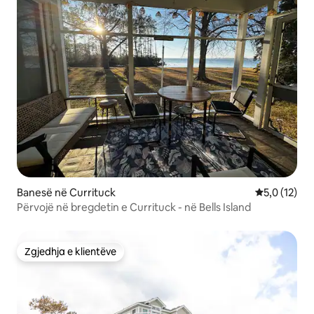
Banesë në Currituck
Vlerësimi me
5,0 (12)
Përvojë në bregdetin e Currituck - në Bells Island
Zgjedhja e klientëve
Zgjedhja e klientëve