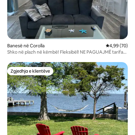
Banesë në Corolla
Vlerësimi mes
4,99 (70)
Shko në plazh në këmbë! Fleksibël! NE PAGUAJMË tarifat
e prenotimit!
Zgjedhja e klientëve
Zgjedhja e klientëve