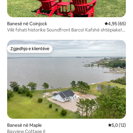
Banesë në Coinjock
Vlerësimi mes
4,95 (65)
Vilë fshati historike Soundfront Barco! Kafshë shtëpiake!
Speciale!
Zgjedhja e klientëve
Zgjedhja e klientëve
Banesë në Maple
Vlerësimi me
5,0 (12)
Bayview Cottage II