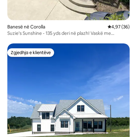
Banesë në Corolla
Vlerësimi mes
4,97 (36)
Suzie's Sunshine - 135 yds deri në plazh! Vaskë me
hidromasazh!
Zgjedhja e klientëve
Zgjedhja e klientëve