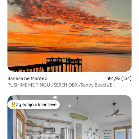
Banesë në Manteo
Vlerësimi mesa
4,93 (134)
PUSHIME ME TINGUJ SEREN OBX /Sandy Beach/E
përshtatshme për qentë
Zgjedhja e klientëve
Më të mirat e zgjedhjeve të klientëve