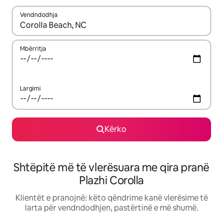
Vendndodhja
Kur rezultatet të jenë të disponueshme, lëviz me butonat e shig
Mbërritja
Largimi
Kërko
Shtëpitë më të vlerësuara me qira pranë
Plazhi Corolla
Klientët e pranojnë: këto qëndrime kanë vlerësime të
larta për vendndodhjen, pastërtinë e më shumë.