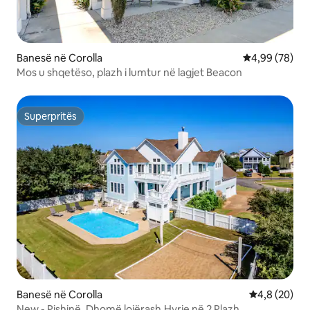
Banesë në Corolla
Vlerësimi mes
4,99 (78)
Mos u shqetëso, plazh i lumtur në lagjet Beacon
Superpritës
Superpritës
Banesë në Corolla
Vlerësimi me
4,8 (20)
New - Pishinë, Dhomë lojërash,Hyrje në 2 Plazh,