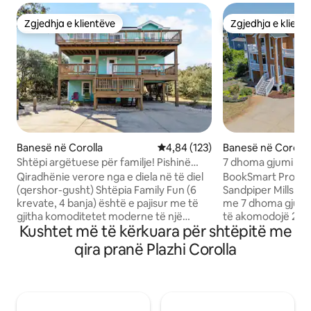
Zgjedhja e klientëve
Zgjedhja e klient
Zgjedhja e klientëve
Zgjedhja e klient
Banesë në Corolla
Vlerësimi mesatar 4,84 nga 5, 1
4,84 (123)
Banesë në Corolla
Shtëpi argëtuese për familje! Pishinë
7 dhoma gjumi me 
private dhe shëtitje në plazh
volejboll, pak hapa 
Qiradhënie verore nga e diela në të diel
BookSmart Proper
(qershor-gusht) Shtëpia Family Fun (6
Sandpiper Mills! K
krevate, 4 banja) është e pajisur me të
me 7 dhoma gjumi
gjitha komoditetet moderne të një
të akomodojë 20 p
Kushtet më të kërkuara për shtëpitë me
shtëpie, duke përfshirë 7 televizorë me
pishinë private me
ekran të sheshtë, televizion kabllor, Wi-Fi
mundësi ngrohjeje
qira pranë Plazhi Corolla
dhe 2 vaska xhakuzi! Edhe të vegjlit e tu
hidromasazh dhe n
do të ndihen si në shtëpi falë komoditetit
të jashtëm. Fusha 
të një krevati portativ, karriges së lartë
volejbollit në rërë,
për fëmijë dhe portave për foshnja për
rreth e rrotull dhe
sigurinë e tyre. Shëtitje e lehtë 8-
plotësojnë argëtimi