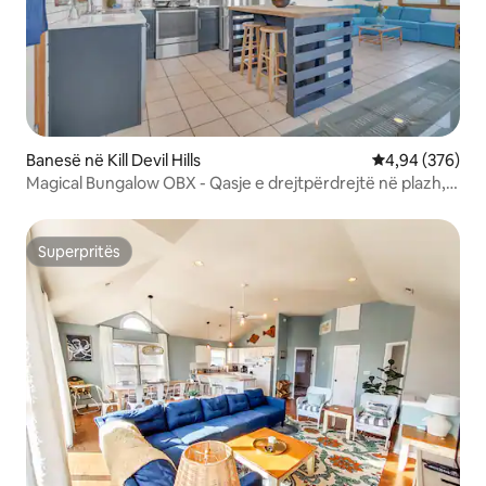
Banesë në Kill Devil Hills
Vlerësimi mesa
4,94 (376)
Magical Bungalow OBX - Qasje e drejtpërdrejtë në plazh,
karrocë EZ
Superpritës
Superpritës