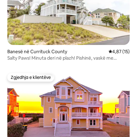
Banesë në Currituck County
Vlerësimi mes
4,87 (15)
Salty Paws! Minuta deri në plazh! Pishinë, vaskë me
hidromasazh!
Zgjedhja e klientëve
Zgjedhja e klientëve