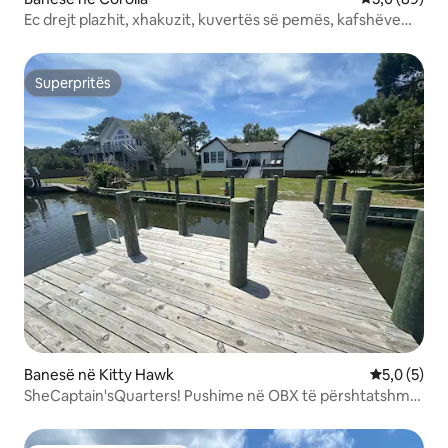
Ec drejt plazhit, xhakuzit, kuvertës së pemës, kafshëve
shtëpiake të dashurisë!
Superpritës
Superpritës
Banesë në Kitty Hawk
Vlerësimi m
5,0 (5)
SheCaptain'sQuarters! Pushime në OBX të përshtatshme
për qentë