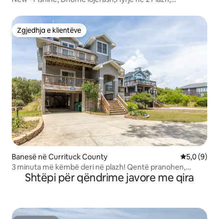
Komunitet Golf
Zgjedhja e klientëve
Zgjedhja e klientëve
Banesë në Currituck County
Vlerësimi m
5,0 (9)
3 minuta më këmbë deri në plazh! Qentë pranohen,
Shtëpi për qëndrime javore me qira
pishinë private, vaskë me hidromasazh