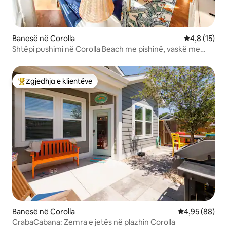
Banesë në Corolla
Vlerësimi me
4,8 (15)
Shtëpi pushimi në Corolla Beach me pishinë, vaskë me
hidromasazh dhe bar Tiki
Zgjedhja e klientëve
Më të mirat e zgjedhjeve të klientëve
Banesë në Corolla
Vlerësimi mes
4,95 (88)
CrabaCabana: Zemra e jetës në plazhin Corolla