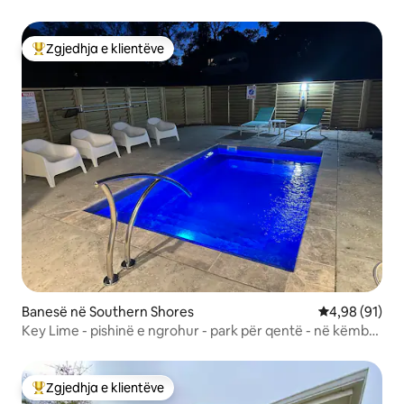
Zgjedhja e klientëve
Më të mirat e zgjedhjeve të klientëve
Banesë në Southern Shores
Vlerësimi mes
4,98 (91)
Key Lime - pishinë e ngrohur - park për qentë - në këmbë
deri në plazh!
Zgjedhja e klientëve
Më të mirat e zgjedhjeve të klientëve