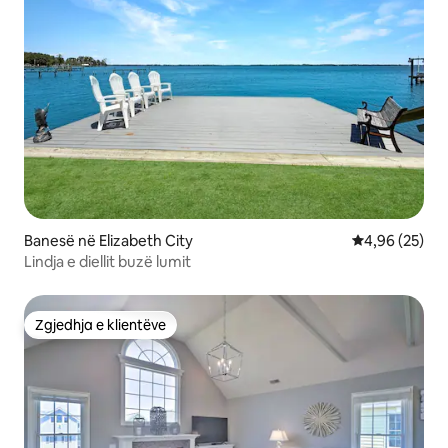
Banesë në Elizabeth City
Vlerësimi mes
4,96 (25)
Lindja e diellit buzë lumit
Zgjedhja e klientëve
Zgjedhja e klientëve