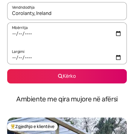
Vendndodhja
Kur rezultatet të jenë të disponueshme, lëviz me butonat e shig
Mbërritja
Largimi
Kërko
Ambiente me qira mujore në afërsi
Zgjedhja e klientëve
Më të mirat e zgjedhjeve të klientëve