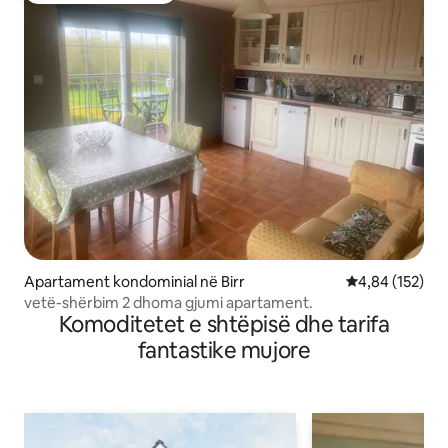
Apartament kondominial në Birr
Vlerësimi mesa
4,84 (152)
vetë-shërbim 2 dhoma gjumi apartament.
Komoditetet e shtëpisë dhe tarifa
fantastike mujore