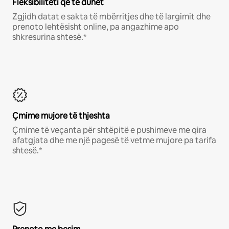
Fleksibiliteti që të duhet
Zgjidh datat e sakta të mbërritjes dhe të largimit dhe
prenoto lehtësisht online, pa angazhime apo
shkresurina shtesë.*
Çmime mujore të thjeshta
Çmime të veçanta për shtëpitë e pushimeve me qira
afatgjata dhe me një pagesë të vetme mujore pa tarifa
shtesë.*