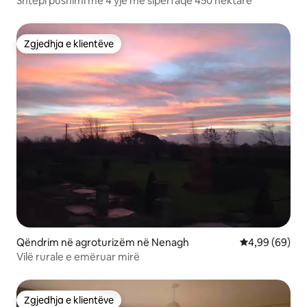
Shtëpi pushimi me 4 yje me sipërfaqe 450 hektarë
Zgjedhja e klientëve
Zgjedhja e klientëve
Qëndrim në agroturizëm në Nenagh
Vlerësimi mes
4,99 (69)
Vilë rurale e emëruar mirë
Zgjedhja e klientëve
Zgjedhja e klientëve