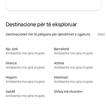
Destinacione për të eksploruar
Destinacionet më të pëlqyera për qëndrimet e zgjatura
Desti
Nju Jork
Barcelonë
Ambiente me qira mujore
Ambiente me qira mujore
Firence
Athinë
Ambiente me qira mujore
Ambiente me qira mujore
Majami
Montreal
Ambiente me qira mujore
Ambiente me qira mujore
Siatëll
Shfaq më shumë
Ambiente me qira mujore