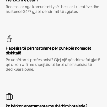
Prenoto me besim
Recensuar nga komuniteti ynë i besuar i klientëve dhe
asistencë 24/7 gjatë qëndrimit të zgjatur.
Hapësira të përshtatshme për punë për nomadët
dixhitalë
Po udhëton si profesionist? Gjej një qëndrim afatgjatë
që ofron wifi me shpejtësi të lartë dhe hapësira të
dedikuara pune.
Po kërkon apartamente me shërbim hotelerie?