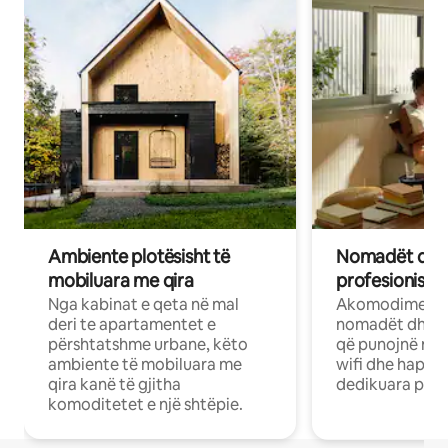
Ambiente plotësisht të
Nomadët dixh
mobiluara me qira
profesionistët
Nga kabinat e qeta në mal
Akomodime të 
deri te apartamentet e
nomadët dhe pr
përshtatshme urbane, këto
që punojnë në 
ambiente të mobiluara me
wifi dhe hapësi
qira kanë të gjitha
dedikuara pune
komoditetet e një shtëpie.