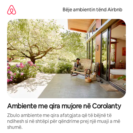
Kalo
te
Bëje ambientin tënd Airbnb
përmbajtja
Ambiente me qira mujore në Corolanty
Zbulo ambiente me qira afatgjata që të bëjnë të
ndihesh si në shtëpi për qëndrime prej një muaji a më
shumë.