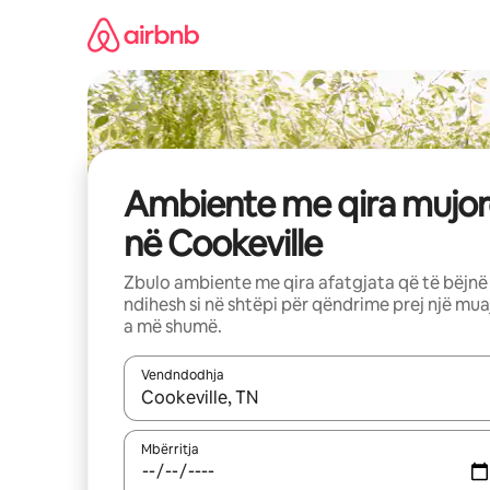
Kalo
te
përmbajtja
Ambiente me qira mujor
në Cookeville
Zbulo ambiente me qira afatgjata që të bëjnë
ndihesh si në shtëpi për qëndrime prej një mua
a më shumë.
Vendndodhja
Kur rezultatet të jenë të disponueshme, lëviz me 
Mbërritja