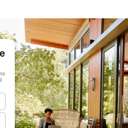
e
 të
ji
butonat e shigjetave lart e poshtë ose eksploro duke prekur ose duke l