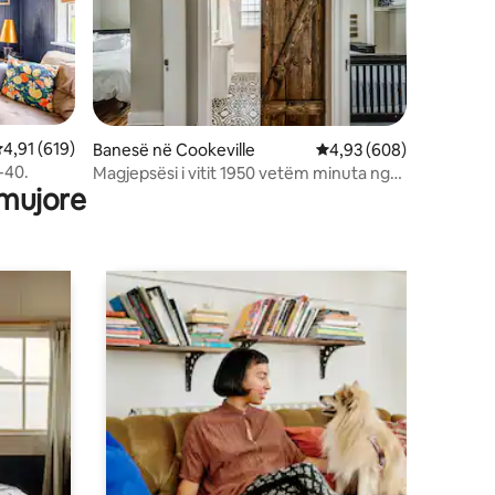
lerësimi mesatar 4,91 nga 5, 619 vlerësime
4,91 (619)
Banesë në Cookeville
Vlerësimi mesatar 4,93
4,93 (608)
-40.
Magjepsësi i vitit 1950 vetëm minuta nga
 mujore
I40