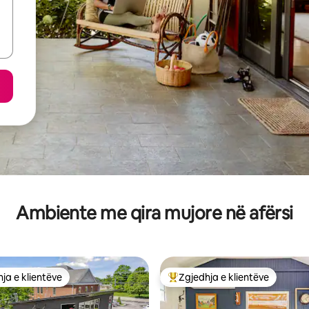
Ambiente me qira mujore në afërsi
ja e klientëve
Zgjedhja e klientëve
rat e zgjedhjeve të klientëve
Më të mirat e zgjedhjeve të kli