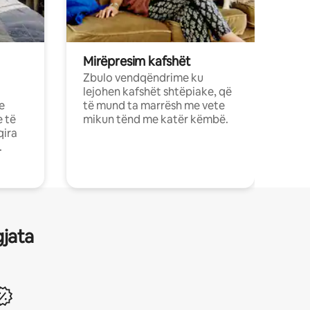
Mirëpresim kafshët
Zbulo vendqëndrime ku
lejohen kafshët shtëpiake, që
e
të mund ta marrësh me vete
e të
mikun tënd me katër këmbë.
qira
.
gjata