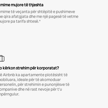
mime mujore të thjeshta
mime të veçanta për shtëpitë e pushimeve
e qira afatgjata dhe me një pagesë të vetme
ujore pa tarifa shtesë.*
o kërkon strehim për korporatat?
ë Airbnb ka apartamente plotësisht të
obiluara, ideale për të akomoduar
ersonelin, për strehimin e punonjësve të
ompanive dhe në rast nevoje për t'u
hpërngulur.