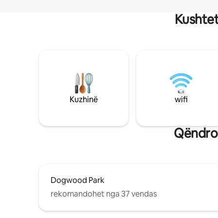
Kushtet
Kuzhinë
wifi
Qëndro 
Dogwood Park
rekomandohet nga 37 vendas