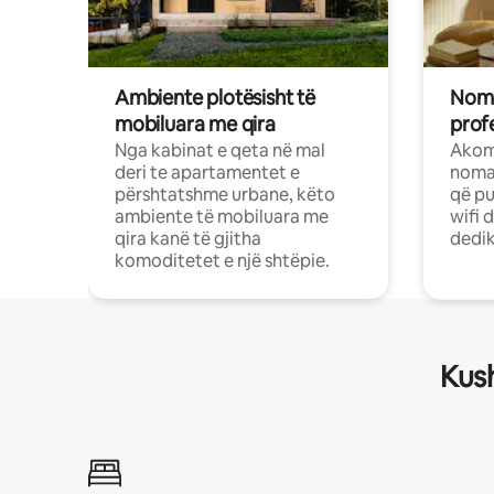
Ambiente plotësisht të
Noma
mobiluara me qira
profe
Nga kabinat e qeta në mal
Akom
deri te apartamentet e
nomad
përshtatshme urbane, këto
që pu
ambiente të mobiluara me
wifi 
qira kanë të gjitha
dedik
komoditetet e një shtëpie.
Kush