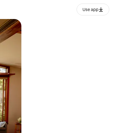
Use app
ëvizur ekranin.