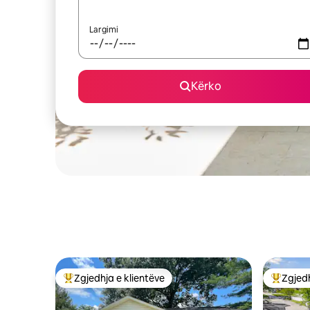
Largimi
Kërko
Zgjedhja e klientëve
Zgjedh
Më të mirat e zgjedhjeve të klientëve
Më të mi