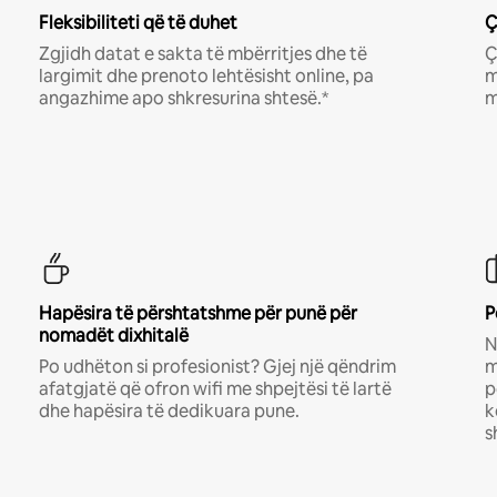
Fleksibiliteti që të duhet
Ç
Zgjidh datat e sakta të mbërritjes dhe të
Ç
largimit dhe prenoto lehtësisht online, pa
m
angazhime apo shkresurina shtesë.*
m
Hapësira të përshtatshme për punë për
P
nomadët dixhitalë
N
Po udhëton si profesionist? Gjej një qëndrim
m
afatgjatë që ofron wifi me shpejtësi të lartë
p
dhe hapësira të dedikuara pune.
k
s