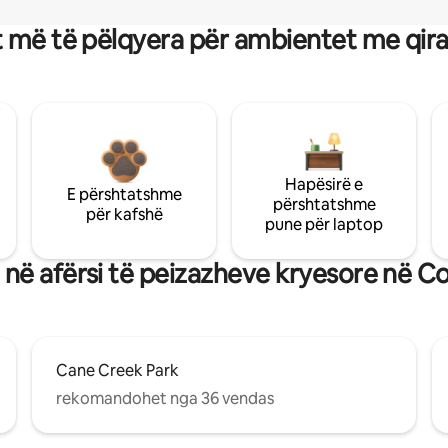
 më të pëlqyera për ambientet me qir
Hapësirë e
E përshtatshme
përshtatshme
për kafshë
pune për laptop
në afërsi të peizazheve kryesore në Co
Cane Creek Park
rekomandohet nga 36 vendas