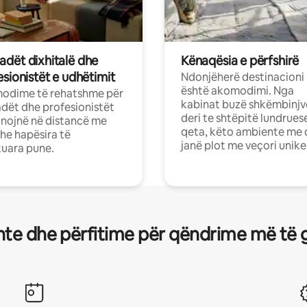
dët dixhitalë dhe
Kënaqësia e përfshirë
sionistët e udhëtimit
Ndonjëherë destinacioni
është akomodimi. Nga
odime të rehatshme për
kabinat buzë shkëmbinjv
ët dhe profesionistët
deri te shtëpitë lundrues
nojnë në distancë me
qeta, këto ambiente me 
dhe hapësira të
janë plot me veçori unike
uara pune.
te dhe përfitime për qëndrime më të 