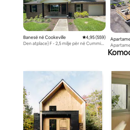
Banesë në Cookeville
Vlerësimi mesatar 4,95 
4,95 (559)
Apartame
Den atplace} F - 2,5 milje për në Cummins
Apartame
Falls
Komodi