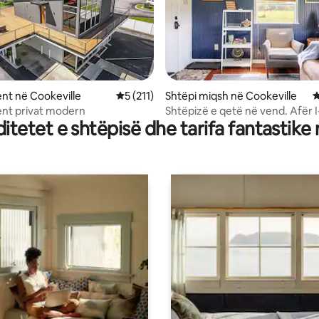
nga 5, 559 vlerësime
nt në Cookeville
Vlerësimi mesatar 5 nga 5, 211 vlerësime
5 (211)
Shtëpi miqsh në Cookeville
V
nt privat modern
Shtëpizë e qetë në vend. Afër I
tetet e shtëpisë dhe tarifa fantastike