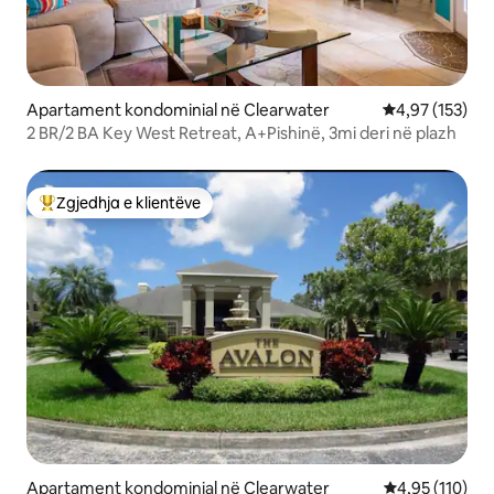
Apartament kondominial në Clearwater
Vlerësimi mesa
4,97 (153)
2 BR/2 BA Key West Retreat, A+Pishinë, 3mi deri në plazh
Zgjedhja e klientëve
Më të mirat e zgjedhjeve të klientëve
Apartament kondominial në Clearwater
Vlerësimi mesa
4,95 (110)