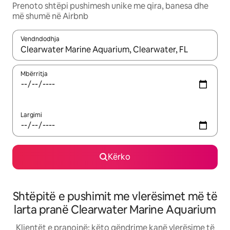
Prenoto shtëpi pushimesh unike me qira, banesa dhe
më shumë në Airbnb
Vendndodhja
Kur rezultatet të jenë të disponueshme, lëviz me butonat e shig
Mbërritja
Largimi
Kërko
Shtëpitë e pushimit me vlerësimet më të
larta pranë Clearwater Marine Aquarium
Klientët e pranojnë: këto qëndrime kanë vlerësime të