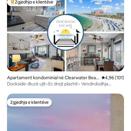
Zgjedhja e klientëve
Më të mirat e zgjedhjeve të klientëve
Apartament kondominial në Clearwater Beac
Vlerësimi mesa
4,96 (101)
h
Dockside~Buzë ujit~Ec drejt plazhit~ Vendndodhja
qendrore
Zgjedhja e klientëve
Zgjedhja e klientëve