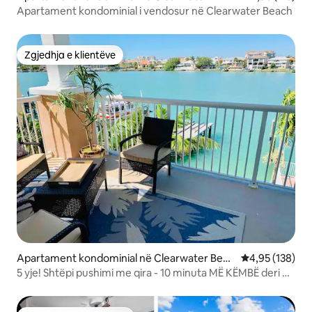
Apartament kondominial i vendosur në Clearwater Beach
Zgjedhja e klientëve
Zgjedhja e klientëve
Apartament kondominial në Clearwater Beac
Vlerësimi mesa
4,95 (138)
h
5 yje! Shtëpi pushimi me qira - 10 minuta MË KËMBË deri në
PLAZH!