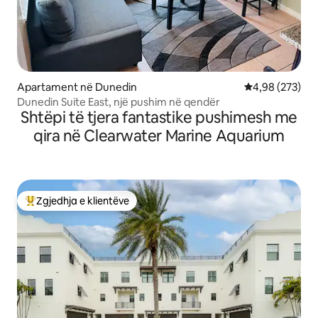
Apartament në Dunedin
Vlerësimi mesa
4,98 (273)
Dunedin Suite East, një pushim në qendër
Shtëpi të tjera fantastike pushimesh me
qira në Clearwater Marine Aquarium
Zgjedhja e klientëve
Më të mirat e zgjedhjeve të klientëve