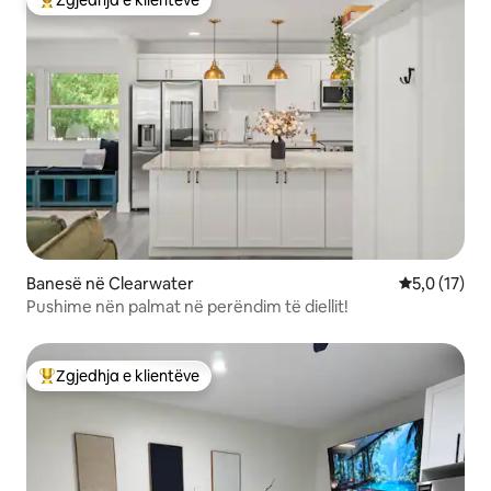
Zgjedhja e klientëve
Më të mirat e zgjedhjeve të klientëve
Banesë në Clearwater
Vlerësimi me
5,0 (17)
Pushime nën palmat në perëndim të diellit!
Zgjedhja e klientëve
Më të mirat e zgjedhjeve të klientëve