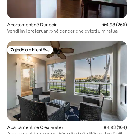
Apartament në Dunedin
Vlerësimi mesat
4,98 (266)
Vendi im i preferuar 🍊në qendër dhe qyteti u miratua
Zgjedhja e klientëve
Zgjedhja e klientëve
Apartament në Clearwater
Vlerësimi mesa
4,93 (104)
Apartament i mrekullueshëm dhe i përditësuar buzë ujit 2