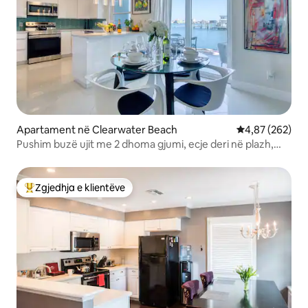
Apartament në Clearwater Beach
Vlerësimi mesa
4,87 (262)
Pushim buzë ujit me 2 dhoma gjumi, ecje deri në plazh,
pishinë, për 6 persona
Zgjedhja e klientëve
Më të mirat e zgjedhjeve të klientëve