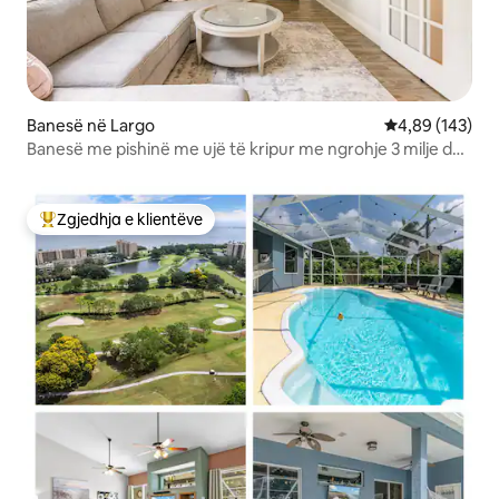
Banesë në Largo
Vlerësimi mesa
4,89 (143)
Banesë me pishinë me ujë të kripur me ngrohje 3 milje deri
në plazh
Zgjedhja e klientëve
Më të mirat e zgjedhjeve të klientëve