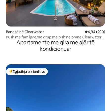
Banesë në Clearwater
Vlerësimi mesat
4,94 (290)
Pushime familjare/në grup me pishinë pranë Clearwater
Apartamente me qira me ajër të
Beach
kondicionuar
Zgjedhja e klientëve
Më të mirat e zgjedhjeve të klientëve