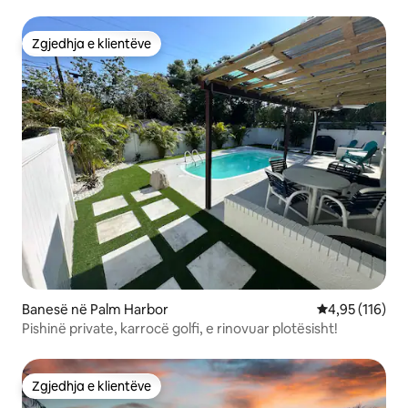
larg oqeanit 2 krevate KING
Zgjedhja e klientëve
Zgjedhja e klientëve
Banesë në Palm Harbor
Vlerësimi mesa
4,95 (116)
Pishinë private, karrocë golfi, e rinovuar plotësisht!
Zgjedhja e klientëve
Zgjedhja e klientëve