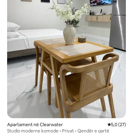
Apartament në Clearwater
Vlerësimi me
5,0 (27)
Studio moderne komode • Privat • Qendër e qartë