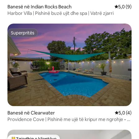
Banesë në Indian Rocks Beach
Vlerësimi m
5,0 (9)
Harbor Villa | Pishinë buzë ujit dhe spa | Vatrë zjarri
Superpritës
Superpritës
Banesë në Clearwater
Vlerësimi m
5,0 (4)
Providence Cove | Pishinë me ujë të kripur me ngrohje • 12
vende fjetjeje