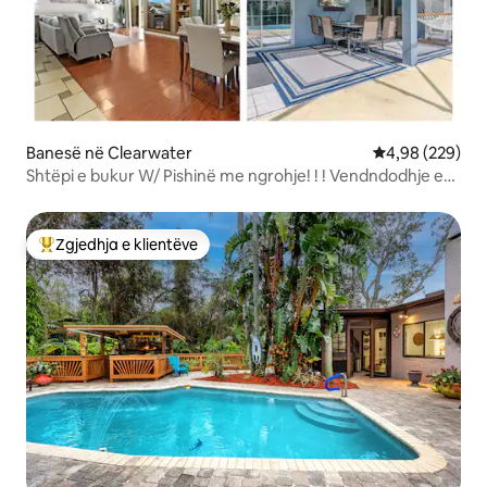
Banesë në Clearwater
Vlerësimi mesa
4,98 (229)
Shtëpi e bukur W/ Pishinë me ngrohje! ! ! Vendndodhje e
shkëlqyer.
Zgjedhja e klientëve
Më të mirat e zgjedhjeve të klientëve