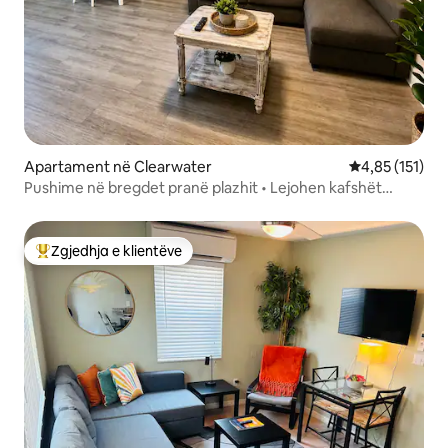
Apartament në Clearwater
Vlerësimi mesa
4,85 (151)
Pushime në bregdet pranë plazhit • Lejohen kafshët
shtëpiake
Zgjedhja e klientëve
Më të mirat e zgjedhjeve të klientëve