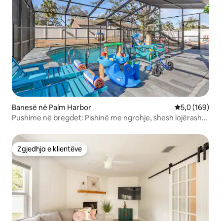
Banesë në Palm Harbor
Vlerësimi mes
5,0 (169)
Pushime në bregdet: Pishinë me ngrohje, shesh lojërash
dhe argëtim në familje
Zgjedhja e klientëve
Zgjedhja e klientëve