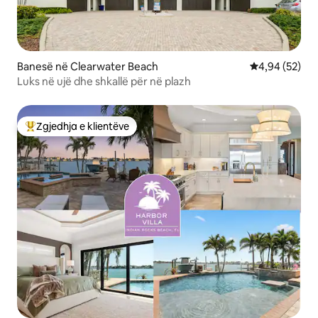
Banesë në Clearwater Beach
Vlerësimi mes
4,94 (52)
Luks në ujë dhe shkallë për në plazh
Zgjedhja e klientëve
Më të mirat e zgjedhjeve të klientëve