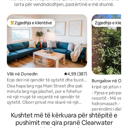
larta për vendndodhjen, pastërtinë e më shumë.
Zgjedhja e klientëve
Zgjedhja e klient
Më të mirat e zgjedhjeve të klientëve
Zgjedhja e klient
Vilë në Dunedin
Vlerësimi mesatar 4,99 nga 5, 3
4,99 (387)
Ecje deri në qendër të qytetit dhe buzë
Bungalow në Old
ujit - Oborr privat
Disa hapa larg nga Main Street dhe pak
kripë që jeton në 
minuta larg nga plazhet, por e fshehur
- Pjesa e përparme e
në një rrugë të veçantë në qendër të
resortit - Më vete - Vaskë me
qytetit. Oborr privat me skarë në një
hidromasazh - Pamj
vendndodhje të mrekullueshme. Shko
perëndimi i diellit
në këmbë te restorantet, fabrikat e
Kushtet më të kërkuara për shtëpitë e
akuzuarve - kajakë 
birrës, dyqanet dhe muzika live. Shëtit
/ YouTube - Televiz
pushimit me qira pranë Clearwater
për të parë perëndimet mahnitëse të
Dhomë gjumi e bo