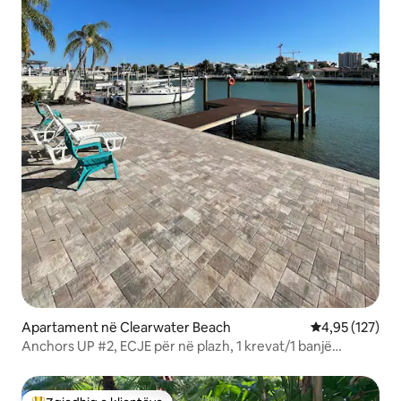
Apartament në Clearwater Beach
Vlerësimi mesa
4,95 (127)
Anchors UP #2, ECJE për në plazh, 1 krevat/1 banjë
apartament.