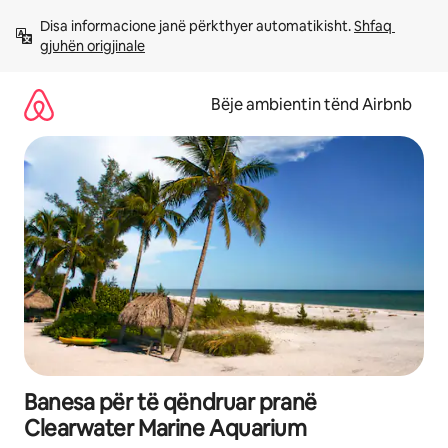
Kalo
Disa informacione janë përkthyer automatikisht. 
Shfaq 
te
gjuhën origjinale
përmbajtja
Bëje ambientin tënd Airbnb
Banesa për të qëndruar pranë
Clearwater Marine Aquarium