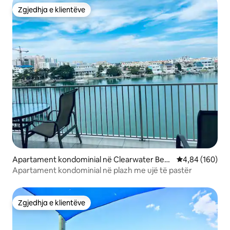
Zgjedhja e klientëve
Zgjedhja e klientëve
Apartament kondominial në Clearwater Beac
Vlerësimi mesa
4,84 (160)
h
Apartament kondominial në plazh me ujë të pastër
Zgjedhja e klientëve
Zgjedhja e klientëve