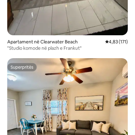
Apartament në Clearwater Beach
Vlerësimi mesa
4,83 (171)
"Studio komode në plazh e Frankut"
Superpritës
Superpritës