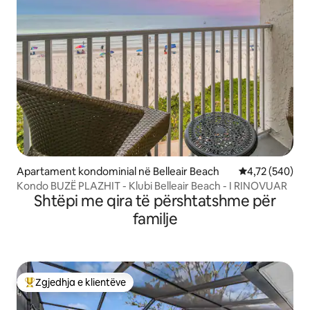
Apartament kondominial në Belleair Beach
Vlerësimi mesa
4,72 (540)
Kondo BUZË PLAZHIT - Klubi Belleair Beach - I RINOVUAR
Shtëpi me qira të përshtatshme për
familje
Zgjedhja e klientëve
Më të mirat e zgjedhjeve të klientëve