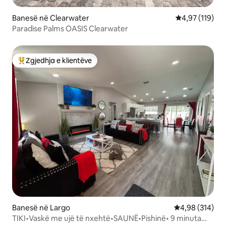
Banesë në Clearwater
Vlerësimi mesa
4,97 (119)
Paradise Palms OASIS Clearwater
Zgjedhja e klientëve
Më të mirat e zgjedhjeve të klientëve
Banesë në Largo
Vlerësimi mesa
4,98 (314)
TIKI•Vaskë me ujë të nxehtë•SAUNË•Pishinë• 9 minuta