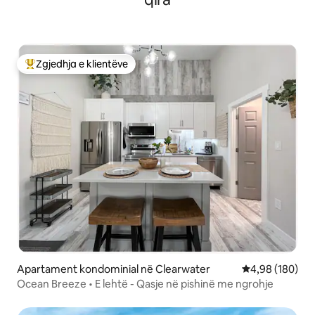
Zgjedhja e klientëve
Më të mirat e zgjedhjeve të klientëve
Apartament kondominial në Clearwater
Vlerësimi mesa
4,98 (180)
Ocean Breeze • E lehtë - Qasje në pishinë me ngrohje