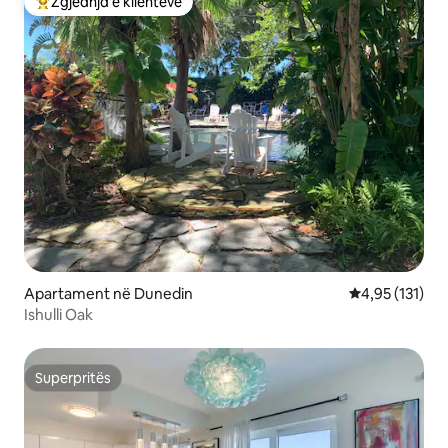
Zgjedhja e klientëve
Më të mirat e zgjedhjeve të klientëve
Apartament në Dunedin
Vlerësimi mesa
4,95 (131)
Ishulli Oak
Superpritës
Superpritës