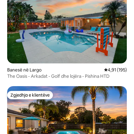
Banesë në Largo
Vlerësimi mesa
4,91 (195)
The Oasis - Arkadat - Golf dhe lojëra - Pishina HTD
Zgjedhja e klientëve
Zgjedhja e klientëve