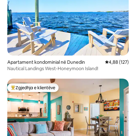
Apartament kondominial në Dunedin
Vlerësimi mesa
4,88 (127)
Nautical Landings West-Honeymoon Island!
Zgjedhja e klientëve
Më të mirat e zgjedhjeve të klientëve