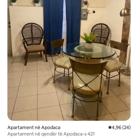
Apartament në Apodaca
Vlerësimi mes
4,96 (24)
Apartament në qendër të Apodaca-s 421