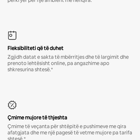
përkryer për një ambient me nënqira.
Fleksibiliteti që të duhet
Zgjidh datat e sakta të mbërritjes dhe të largimit dhe
prenoto lehtësisht online, pa angazhime apo
shkresurina shtesë.*
Çmime mujore të thjeshta
Çmime të veçanta për shtëpitë e pushimeve me qira
afatgjata dhe me një pagesë të vetme mujore pa tarifa
shtesë.*