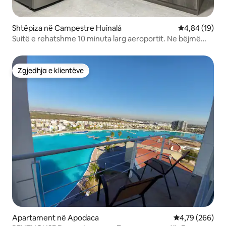
Shtëpiza në Campestre Huinalá
Vlerësimi mes
4,84 (19)
Suitë e rehatshme 10 minuta larg aeroportit. Ne bëjmë
check-in.
Zgjedhja e klientëve
Zgjedhja e klientëve
Apartament në Apodaca
Vlerësimi mesa
4,79 (266)