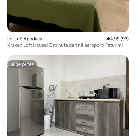
Loft në Apodaca
Vlerësimi mes
4,99 (93)
Kraken Loft House|15 minuta deri në aeroport| Faturimi
Superpritës
Superpritës