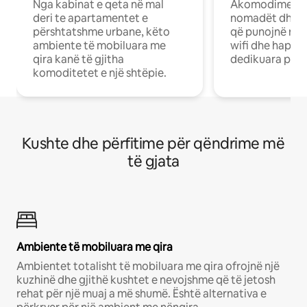
Nga kabinat e qeta në mal
Akomodime të 
deri te apartamentet e
nomadët dhe pr
përshtatshme urbane, këto
që punojnë në 
ambiente të mobiluara me
wifi dhe hapësi
qira kanë të gjitha
dedikuara pune
komoditetet e një shtëpie.
Kushte dhe përfitime për qëndrime më
të gjata
Ambiente të mobiluara me qira
Ambientet totalisht të mobiluara me qira ofrojnë një
kuzhinë dhe gjithë kushtet e nevojshme që të jetosh
rehat për një muaj a më shumë. Është alternativa e