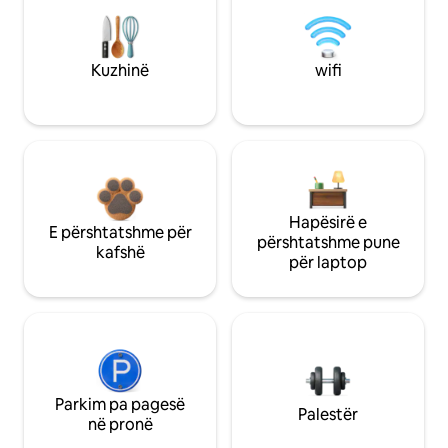
Kuzhinë
wifi
Hapësirë e
E përshtatshme për
përshtatshme pune
kafshë
për laptop
Parkim pa pagesë
Palestër
në pronë