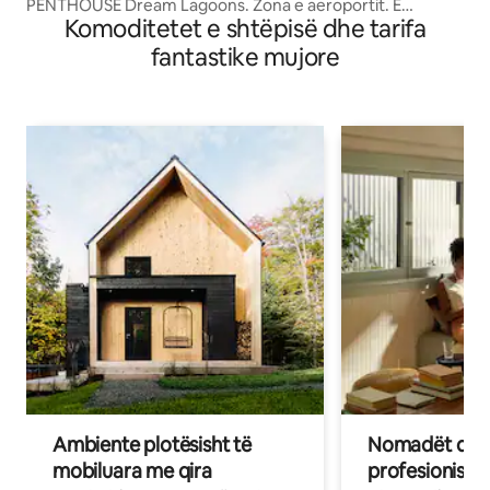
PENTHOUSE Dream Lagoons. Zona e aeroportit. E
Komoditetet e shtëpisë dhe tarifa
PËRKRYER
fantastike mujore
Ambiente plotësisht të
Nomadët dixh
mobiluara me qira
profesionistët