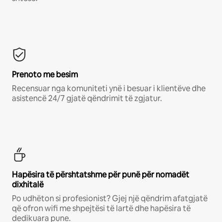
Prenoto me besim
Recensuar nga komuniteti ynë i besuar i klientëve dhe
asistencë 24/7 gjatë qëndrimit të zgjatur.
Hapësira të përshtatshme për punë për nomadët
dixhitalë
Po udhëton si profesionist? Gjej një qëndrim afatgjatë
që ofron wifi me shpejtësi të lartë dhe hapësira të
dedikuara pune.