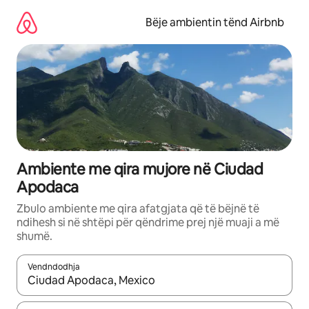
Kalo
te
Bëje ambientin tënd Airbnb
përmbajtja
Ambiente me qira mujore në Ciudad
Apodaca
Zbulo ambiente me qira afatgjata që të bëjnë të
ndihesh si në shtëpi për qëndrime prej një muaji a më
shumë.
Vendndodhja
Kur rezultatet të jenë të disponueshme, lëviz me butonat e shig