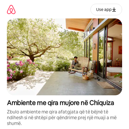
Kalo
te
Use app
përmbajtja
Ambiente me qira mujore në Chíquiza
Zbulo ambiente me qira afatgjata që të bëjnë të
ndihesh si në shtëpi për qëndrime prej një muaji a më
shumë.