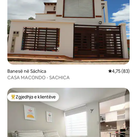
Banesë në Sáchica
Vlerësimi mes
4,75 (83)
CASA MACONDO - SACHICA
Zgjedhja e klientëve
Më të mirat e zgjedhjeve të klientëve