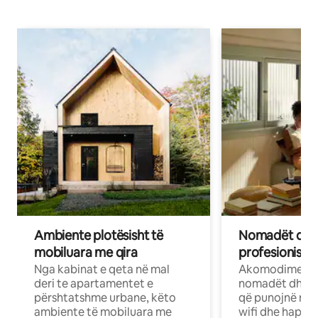
Ambiente plotësisht të
Nomadët dixh
mobiluara me qira
profesionistët
Nga kabinat e qeta në mal
Akomodime të 
deri te apartamentet e
nomadët dhe pr
përshtatshme urbane, këto
që punojnë në 
ambiente të mobiluara me
wifi dhe hapësi