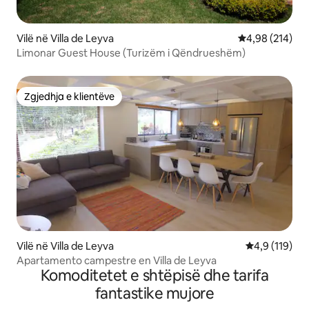
Vilë në Villa de Leyva
Vlerësimi mesa
4,98 (214)
Limonar Guest House (Turizëm i Qëndrueshëm)
Zgjedhja e klientëve
Zgjedhja e klientëve
Vilë në Villa de Leyva
Vlerësimi mes
4,9 (119)
Apartamento campestre en Villa de Leyva
Komoditetet e shtëpisë dhe tarifa
fantastike mujore