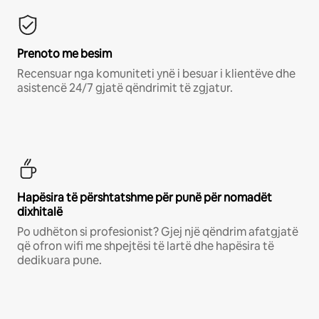
Prenoto me besim
Recensuar nga komuniteti ynë i besuar i klientëve dhe
asistencë 24/7 gjatë qëndrimit të zgjatur.
Hapësira të përshtatshme për punë për nomadët
dixhitalë
Po udhëton si profesionist? Gjej një qëndrim afatgjatë
që ofron wifi me shpejtësi të lartë dhe hapësira të
dedikuara pune.