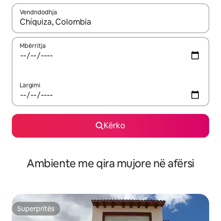
Vendndodhja
Kur rezultatet të jenë të disponueshme, lëviz me butonat e shig
Mbërritja
Largimi
Kërko
Ambiente me qira mujore në afërsi
Superpritës
Superpritës