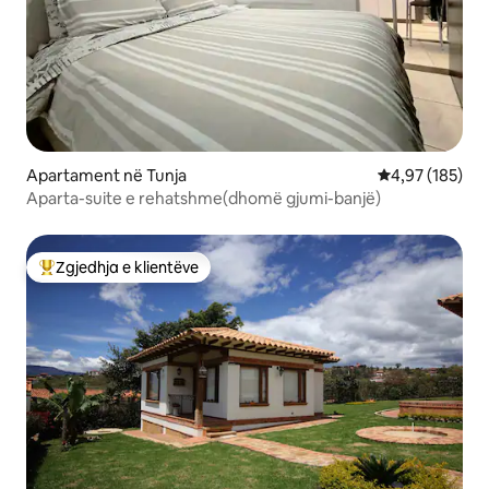
Apartament në Tunja
Vlerësimi mesa
4,97 (185)
Aparta-suite e rehatshme(dhomë gjumi-banjë)
Zgjedhja e klientëve
Më të mirat e zgjedhjeve të klientëve