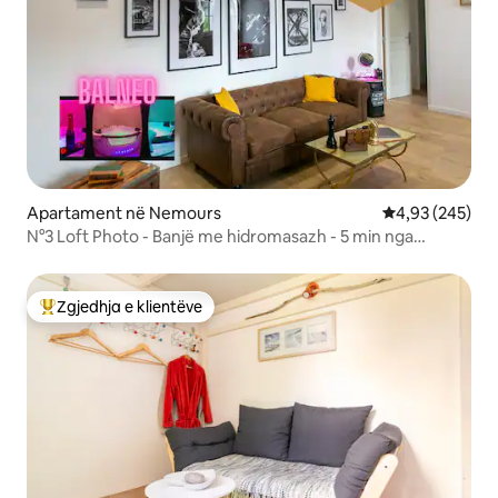
Apartament në Nemours
Vlerësimi mesa
4,93 (245)
N°3 Loft Photo - Banjë me hidromasazh - 5 min nga
stacioni - AJËR I KONDICIONUAR
Zgjedhja e klientëve
Më të mirat e zgjedhjeve të klientëve