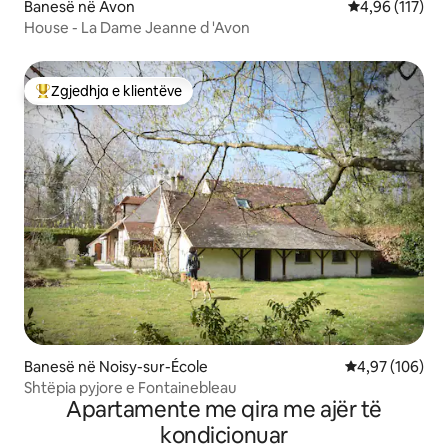
Banesë në Avon
Vlerësimi mesa
4,96 (117)
House - La Dame Jeanne d 'Avon
Zgjedhja e klientëve
Më të mirat e zgjedhjeve të klientëve
Banesë në Noisy-sur-École
Vlerësimi mesa
4,97 (106)
Shtëpia pyjore e Fontainebleau
Apartamente me qira me ajër të
kondicionuar