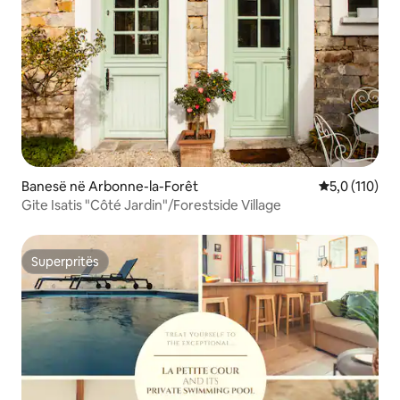
Banesë në Arbonne-la-Forêt
Vlerësimi mes
5,0 (110)
Gite Isatis "Côté Jardin"/Forestside Village
Superpritës
Superpritës