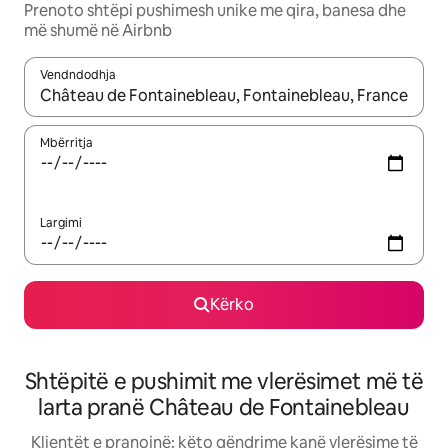
Prenoto shtëpi pushimesh unike me qira, banesa dhe
më shumë në Airbnb
Vendndodhja
Kur rezultatet të jenë të disponueshme, lëviz me butonat e shig
Mbërritja
Largimi
Kërko
Shtëpitë e pushimit me vlerësimet më të
larta pranë Château de Fontainebleau
Klientët e pranojnë: këto qëndrime kanë vlerësime të