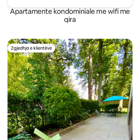
Apartamente kondominiale me wifi me
qira
Zgjedhja e klientëve
Zgjedhja e klientëve