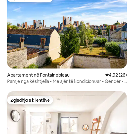
Zgjedhja e klientëve
Apartament në Fontainebleau
Vlerësimi mes
4,92 (26)
Pamje nga kështjella - Me ajër të kondicionuar - Qendër -
Parkim
Zgjedhja e klientëve
Zgjedhja e klientëve