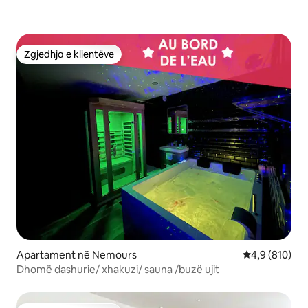
Zgjedhja e klientëve
Zgjedhja e klientëve
Apartament në Nemours
Vlerësimi mes
4,9 (810)
Dhomë dashurie/ xhakuzi/ sauna /buzë ujit