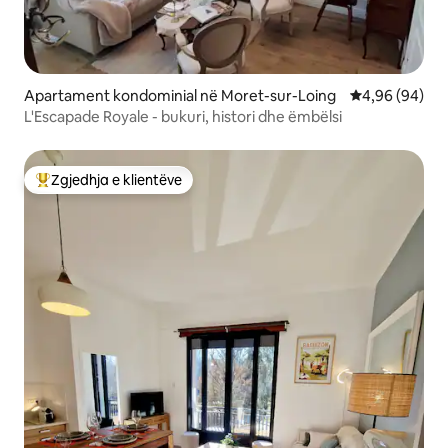
Apartament kondominial në Moret-sur-Loing
Vlerësimi mes
4,96 (94)
L'Escapade Royale - bukuri, histori dhe ëmbëlsi
Zgjedhja e klientëve
Më të mirat e zgjedhjeve të klientëve