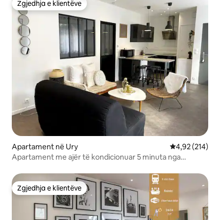
Zgjedhja e klientëve
Zgjedhja e klientëve
Apartament në Ury
Vlerësimi mesa
4,92 (214)
Apartament me ajër të kondicionuar 5 minuta nga
Fontainebleau
Zgjedhja e klientëve
Zgjedhja e klientëve