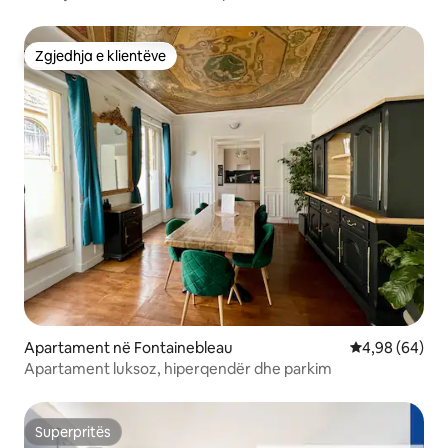
Zgjedhja e klientëve
Zgjedhja e klientëve
Apartament në Fontainebleau
Vlerësimi mes
4,98 (64)
Apartament luksoz, hiperqendër dhe parkim
Superpritës
Superpritës