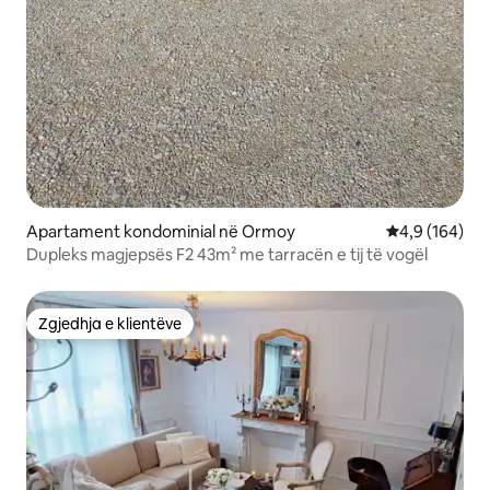
Apartament kondominial në Ormoy
Vlerësimi mes
4,9 (164)
Dupleks magjepsës F2 43m² me tarracën e tij të vogël
Zgjedhja e klientëve
Zgjedhja e klientëve