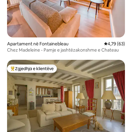
Apartament në Fontainebleau
Vlerësimi mes
4,79 (63)
Chez Madeleine - Pamje e jashtëzakonshme e Chateau
Zgjedhja e klientëve
Më të mirat e zgjedhjeve të klientëve