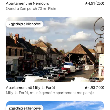
Apartament në Nemours
Vlerësimi mesa
4,91 (250)
Qendra Zen perch 70 m² Plein
Zgjedhja e klientëve
Zgjedhja e klientëve
Apartament në Milly-la-Forêt
Vlerësimi mesa
4,93 (100)
Milly-la-Forêt, mu në qendër: apartament me pamje
Zgjedhja e klientëve