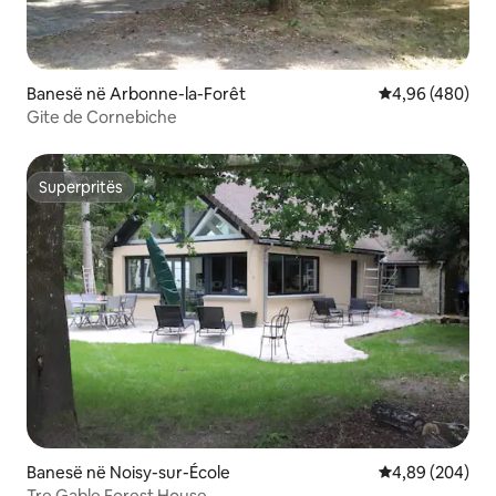
Banesë në Arbonne-la-Forêt
Vlerësimi mesa
4,96 (480)
Gite de Cornebiche
Superpritës
Superpritës
Banesë në Noisy-sur-École
Vlerësimi mesat
4,89 (204)
Tre Gable Forest House...