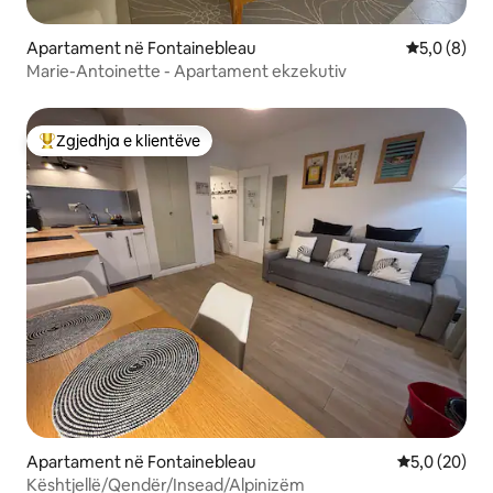
Apartament në Fontainebleau
Vlerësimi m
5,0 (8)
Marie-Antoinette - Apartament ekzekutiv
Zgjedhja e klientëve
Më të mirat e zgjedhjeve të klientëve
Apartament në Fontainebleau
Vlerësimi me
5,0 (20)
Kështjellë/Qendër/Insead/Alpinizëm