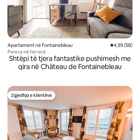
Apartament në Fontainebleau
Vlerësimi mes
4,95 (58)
Pareza në tarracë
Shtëpi të tjera fantastike pushimesh me
qira në Château de Fontainebleau
Zgjedhja e klientëve
Zgjedhja e klientëve