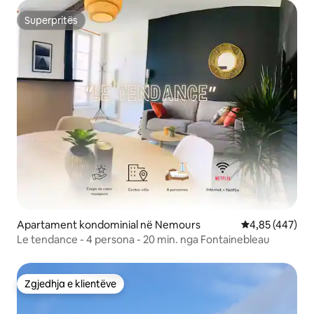
Superpritës
Superpritës
Apartament kondominial në Nemours
Vlerësimi mesa
4,85 (447)
Le tendance - 4 persona - 20 min. nga Fontainebleau
Zgjedhja e klientëve
Zgjedhja e klientëve