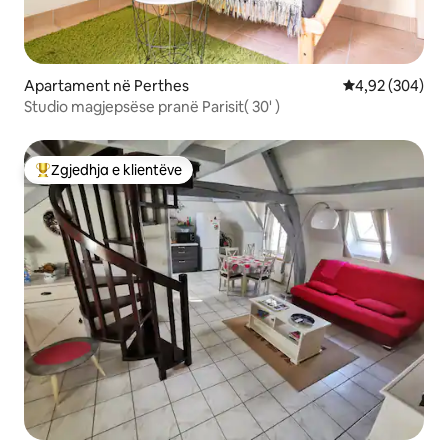
Apartament në Perthes
Vlerësimi mesa
4,92 (304)
Studio magjepsëse pranë Parisit( 30' )
Zgjedhja e klientëve
Më të mirat e zgjedhjeve të klientëve