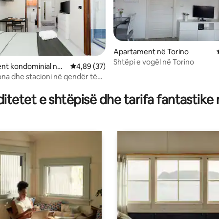
Apartament në Torino
 nga 5, 33 vlerësime
Shtëpi e vogël në Torino
nt kondominial në
Vlerësimi mesatar 4,89 nga 5, 37 vlerësime
4,89 (37)
orinese
Zona dhe stacioni në qendër të
ettimo
tetet e shtëpisë dhe tarifa fantastike