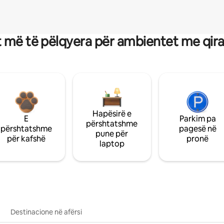
 më të pëlqyera për ambientet me qir
Hapësirë e
E
Parkim pa
përshtatshme
përshtatshme
pagesë në
pune për
për kafshë
pronë
laptop
Destinacione në afërsi