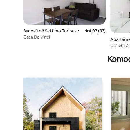
Banesë në Settimo Torinese
Vlerësimi mesatar 4,97
4,97 (33)
Casa Da Vinci
Apartame
Settimo T
Ca’ cita 
qytetit S
Komodi