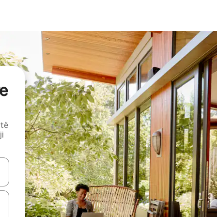
e
 të
ji
butonat e shigjetave lart e poshtë ose eksploro duke prekur ose duke l