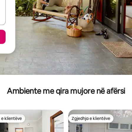
Ambiente me qira mujore në afërsi
 e klientëve
Zgjedhja e klientëve
 e klientëve
Zgjedhja e klientëve