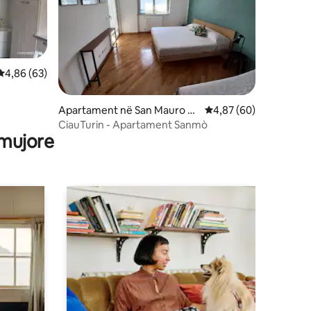
Vlerësimi mesatar 4,86 nga 5, 63 vlerësime
4,86 (63)
Apartament në San Mauro To
Vlerësimi mesatar 4,8
4,87 (60)
rinese
CiauTurin - Apartament Sanmò
 mujore