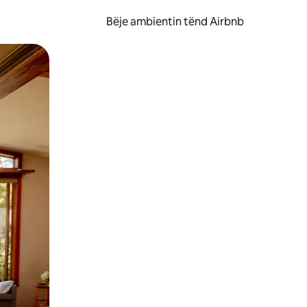
Bëje ambientin tënd Airbnb
ëvizur ekranin.