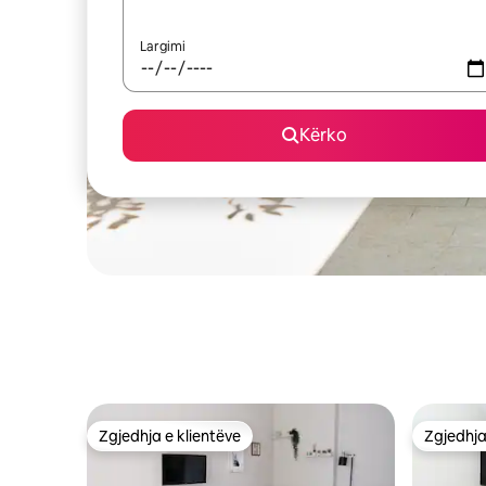
Largimi
Kërko
Zgjedhja e klientëve
Zgjedhja
Zgjedhja e klientëve
Zgjedhja