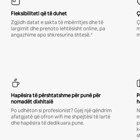
Fleksibiliteti që të duhet
Ç
Zgjidh datat e sakta të mbërritjes dhe të
Ç
largimit dhe prenoto lehtësisht online, pa
m
angazhime apo shkresurina shtesë.*
m
Hapësira të përshtatshme për punë për
P
nomadët dixhitalë
h
Po udhëton si profesionist? Gjej një qëndrim
N
afatgjatë që ofron wifi me shpejtësi të lartë
m
dhe hapësira të dedikuara pune.
p
k
s