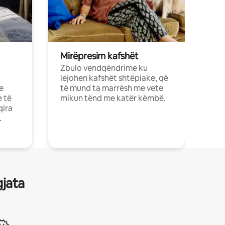
Mirëpresim kafshët
Zbulo vendqëndrime ku
lejohen kafshët shtëpiake, që
e
të mund ta marrësh me vete
e të
mikun tënd me katër këmbë.
qira
.
gjata