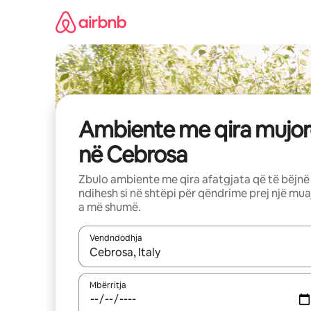
Kalo
te
përmbajtja
Ambiente me qira mujor
në Cebrosa
Zbulo ambiente me qira afatgjata që të bëjnë
ndihesh si në shtëpi për qëndrime prej një mua
a më shumë.
Vendndodhja
Kur rezultatet të jenë të disponueshme, lëviz me 
Mbërritja