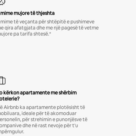
mime mujore të thjeshta
mime të veçanta për shtëpitë e pushimeve
e qira afatgjata dhe me një pagesë të vetme
ujore pa tarifa shtesë.*
o kërkon apartamente me shërbim
otelerie?
ë Airbnb ka apartamente plotësisht të
obiluara, ideale për të akomoduar
ersonelin, për strehimin e punonjësve të
ompanive dhe në rast nevoje për t'u
hpërngulur.