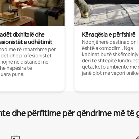
dët dixhitalë dhe
Kënaqësia e përfshirë
sionistët e udhëtimit
Ndonjëherë destinacioni
është akomodimi. Nga
odime të rehatshme për
kabinat buzë shkëmbinjv
ët dhe profesionistët
deri te shtëpitë lundrues
nojnë në distancë me
qeta, këto ambiente me 
dhe hapësira të
janë plot me veçori unike
uara pune.
te dhe përfitime për qëndrime më të 