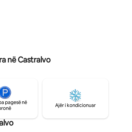
 kufizuar
janë krejtësisht të pavarura dhe
e dy të
gjithashtu zonat e ftohta, tarracat dhe
pishinën.
ra në Castralvo
pa pagesë në
Ajër i kondicionuar
pronë
alvo