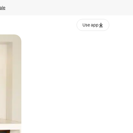
ale
Use app
ëvizur ekranin.