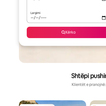
Largimi
Kërko
Shtëpi pushi
Klientët e pranojnë