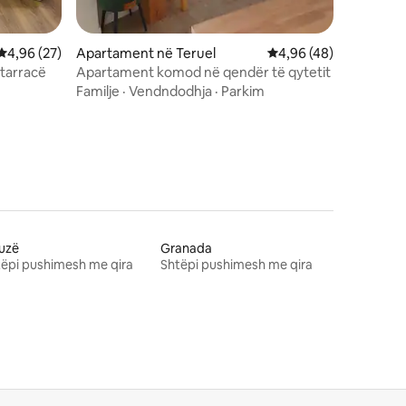
Vlerësimi mesatar 4,96 nga 5, 27 vlerësime
4,96 (27)
Apartament në Teruel
Vlerësimi mesatar 4,9
4,96 (48)
 tarracë
Apartament komod në qendër të qytetit
Familje
·
Vendndodhja
·
Parkim
uzë
Granada
ëpi pushimesh me qira
Shtëpi pushimesh me qira