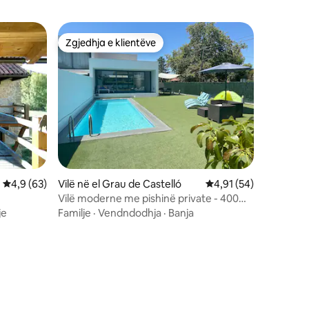
Zgjedhja e klientëve
Zgjedhja e klientëve
Vlerësimi mesatar 4,9 nga 5, 63 vlerësime
4,9 (63)
Vilë në el Grau de Castelló
Vlerësimi mesatar 4,9
4,91 (54)
Vilë moderne me pishinë private - 400m
deri në plazh
je
Familje
·
Vendndodhja
·
Banja