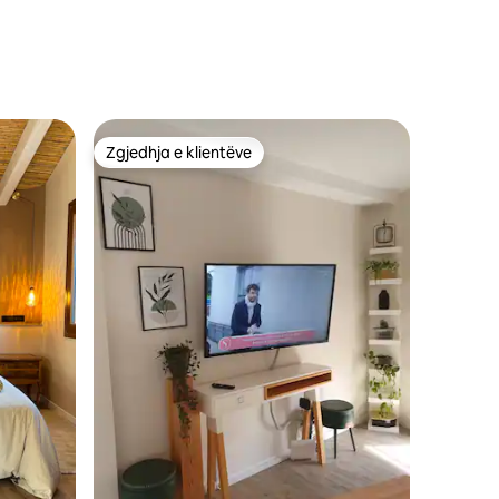
Zgjedhja e klientëve
Zgjedhja e klientëve