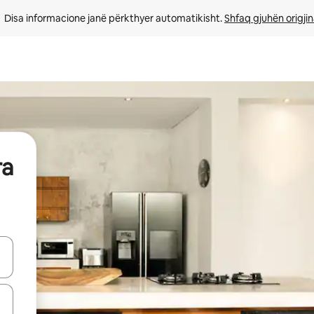
Disa informacione janë përkthyer automatikisht. 
Shfaq gjuhën origjin
ra
butonat e shigjetave lart e poshtë ose eksploro duke prekur ose duke l