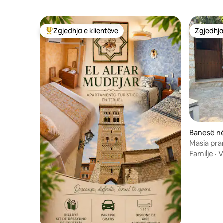
Zgjedhja e klientëve
Zgjedhja
Më të mirat e zgjedhjeve të klientëve
Zgjedhja
Banesë në
Masia pra
Familje
·
V