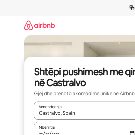
Kalo
te
përmbajtja
Shtëpi pushimesh me qi
në Castralvo
Gjej dhe prenoto akomodime unike në Airbnb
Vendndodhja
Kur rezultatet të jenë të disponueshme, lëviz me 
Mbërritja