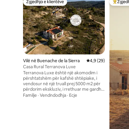
Zgjedhja e klientëve
Zgjedh
Zgjedhja e klientëve
Më të mi
Vilë në Buenache de la Sierra
Vlerësimi mesatar 4,9
4,9 (29)
Casa Rural Terranova Luxe
Terranova Luxe është një akomodim i
përshtatshëm për kafshë shtëpiake, i
vendosur në një truall prej 5000 m2 për
përdorim ekskluziv, i rrethuar me gardh
në të gjithë perimetrin e tij për të
Familje
·
Vendndodhja
·
Ecje
parandaluar arratisjen e qenve.
Kapaciteti për katër persona(një dhomë
gjumi me krevat dopio 150x200 dhe një
tjetër me dy 90 krevate). Nëse prenotimi
është për dy persona, do të kesh qasje
vetëm në njërën nga dy dhomat