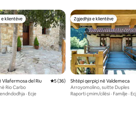
 e klientëve
Zgjedhja e klientëve
 e klientëve
Zgjedhja e klientëve
 Vilafermosa del Riu
Vlerësimi mesatar 5 nga 5, 36 vlerësime
5 (36)
Shtëpi qerpiçi në Valdemeca
në Rio Carbo
Arroyomolino, suitte Duples
endndodhja
·
Ecje
Raporti çmim/cilësi
·
Familje
·
Ec