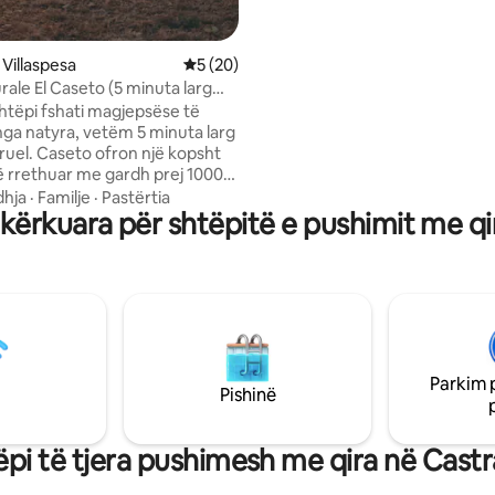
për personat me lëvizshmëri të
dhe fëmijët. Pranohen 1 qen os
vegjël
 Villaspesa
Vlerësimi mesatar 5 nga 5, 20 vlerësime
5 (20)
rale El Caseto (5 minuta larg
shtëpi fshati magjepsëse të
nga natyra, vetëm 5 minuta larg
eruel. Caseto ofron një kopsht
të rrethuar me gardh prej 1000
për t 'u shkëputur, për të luajtur
hja
·
Familje
·
Pastërtia
kërkuara për shtëpitë e pushimit me qi
t ose për të ardhur me kafshën
ëpiake. Nga shtëpia mund të
Kanionin e Kuq spektakolar të
një mjedis unik i përsosur për
esht për t 'u çlodhur. Shtëpia
a gjumi dyshe, dhomë të
njeje me oxhak, kuzhinë të
r, banjë të kompletuar dhe një
Parkim 
me pamje MBRESËLËNËSE!
Pishinë
ëpi të tjera pushimesh me qira në Castr