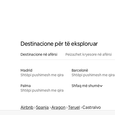
Destinacione për të eksploruar
Destinacione në afërsi
Peizazhet kryesore në afërsi
Madrid
Barcelonë
Shtëpi pushimesh me qira
Shtëpi pushimesh me qira
Palma
Shfaq më shumë
Shtëpi pushimesh me qira
Airbnb
Spanja
Aragon
Teruel
Castralvo