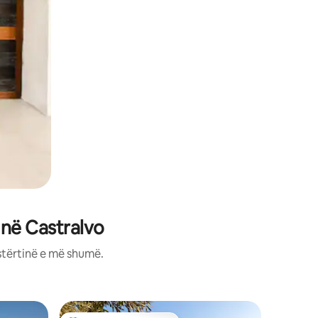
 në Castralvo
stërtinë e më shumë.
Banesë në