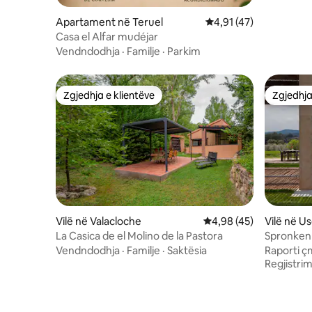
Apartament në Teruel
Vlerësimi mesatar 4,91
4,91 (47)
Casa el Alfar mudéjar
Vendndodhja
·
Familje
·
Parkim
Zgjedhja e klientëve
Zgjedhja
Zgjedhja e klientëve
Zgjedhja
Vilë në Valacloche
Vlerësimi mesatar 4,98
4,98 (45)
Vilë në U
La Casica de el Molino de la Pastora
SpronkenH
Vendndodhja
·
Familje
·
Saktësia
Raporti ç
Regjistrim