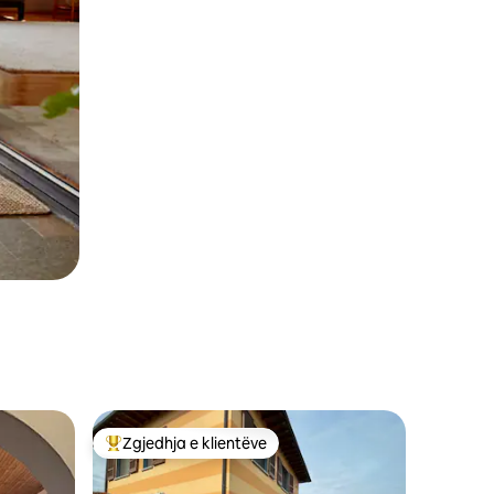
Zgjedhja e klientëve
Më të mirat e zgjedhjeve të klientëve