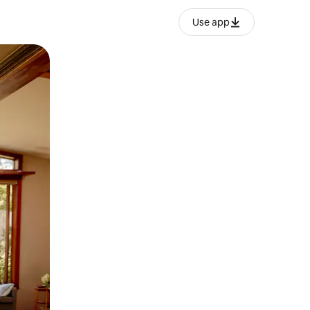
Use app
ëvizur ekranin.