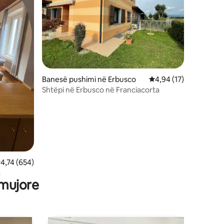
Banesë pushimi në Erbusco
Vlerësimi mesatar 4,9
4,94 (17)
Shtëpi në Erbusco në Franciacorta
lerësimi mesatar 4,74 nga 5, 654 vlerësime
4,74 (654)
s
 mujore