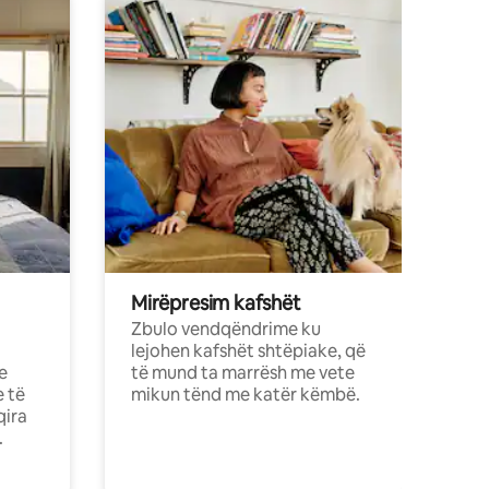
Mirëpresim kafshët
Zbulo vendqëndrime ku
lejohen kafshët shtëpiake, që
e
të mund ta marrësh me vete
e të
mikun tënd me katër këmbë.
qira
.