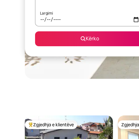
Largimi
Kërko
Zgjedhja e klientëve
Zgjedhja
Më të mirat e zgjedhjeve të klientëve
Zgjedhja