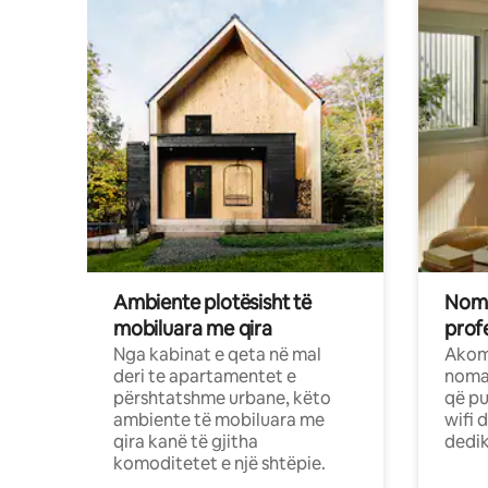
Ambiente plotësisht të
Noma
mobiluara me qira
profe
Nga kabinat e qeta në mal
Akom
deri te apartamentet e
nomad
përshtatshme urbane, këto
që pu
ambiente të mobiluara me
wifi 
qira kanë të gjitha
dedik
komoditetet e një shtëpie.