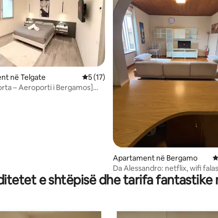
 nga 5, 96 vlerësime
nt në Telgate
Vlerësimi mesatar 5 nga 5, 17 vlerësime
5 (17)
orta – Aeroporti i Bergamos]
nt me suitë
Apartament në Bergamo
V
Da Alessandro: netflix, wifi fala
tetet e shtëpisë dhe tarifa fantastike