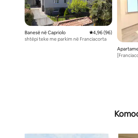
Banesë në Capriolo
Vlerësimi mesatar 4,96
4,96 (96)
shtëpi teke me parkim në Franciacorta
Apartame
[Franciac
Apartame
Komodi