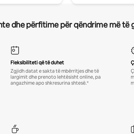
te dhe përfitime për qëndrime më të 
Fleksibiliteti që të duhet
Ç
Zgjidh datat e sakta të mbërritjes dhe të
Ç
largimit dhe prenoto lehtësisht online, pa
m
angazhime apo shkresurina shtesë.*
m