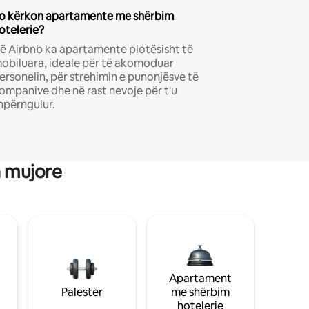
o kërkon apartamente me shërbim
otelerie?
ë Airbnb ka apartamente plotësisht të
obiluara, ideale për të akomoduar
ersonelin, për strehimin e punonjësve të
ompanive dhe në rast nevoje për t'u
hpërngulur.
a mujore
Apartament
Palestër
me shërbim
hotelerie