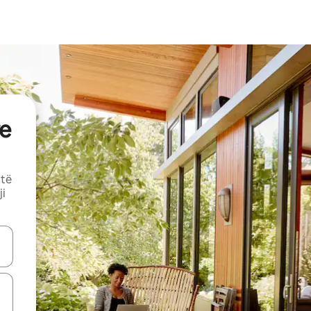
e
 të
ji
butonat e shigjetave lart e poshtë ose eksploro duke prekur ose duke l