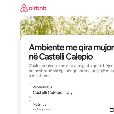
Kalo
te
përmbajtja
Ambiente me qira mujor
në Castelli Calepio
Zbulo ambiente me qira afatgjata që të bëjnë
ndihesh si në shtëpi për qëndrime prej një mua
a më shumë.
Vendndodhja
Kur rezultatet të jenë të disponueshme, lëviz me 
Mbërritja