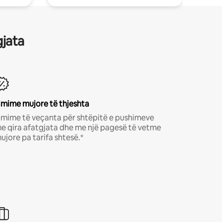
gjata
mime mujore të thjeshta
mime të veçanta për shtëpitë e pushimeve
e qira afatgjata dhe me një pagesë të vetme
ujore pa tarifa shtesë.*