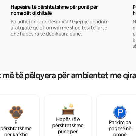
Hapësira të përshtatshme për punë për
P
nomadët dixhitalë
h
Po udhëton si profesionist? Gjej një qëndrim
N
afatgjatë që ofron wifi me shpejtësi të lartë
m
dhe hapësira të dedikuara pune.
p
k
s
 më të pëlqyera për ambientet me qir
Hapësirë e
E
Parkim pa
përshtatshme
përshtatshme
pagesë në
pune për
për kafshë
pronë