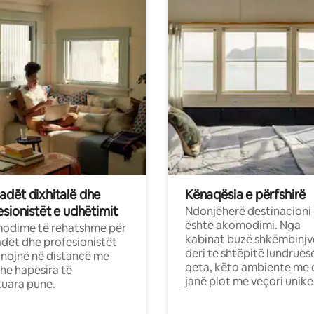
dët dixhitalë dhe
Kënaqësia e përfshirë
sionistët e udhëtimit
Ndonjëherë destinacioni
është akomodimi. Nga
odime të rehatshme për
kabinat buzë shkëmbinjv
ët dhe profesionistët
deri te shtëpitë lundrues
nojnë në distancë me
qeta, këto ambiente me 
dhe hapësira të
janë plot me veçori unike
uara pune.