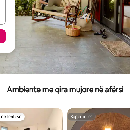
Ambiente me qira mujore në afërsi
 e klientëve
Superpritës
 e klientëve
Superpritës