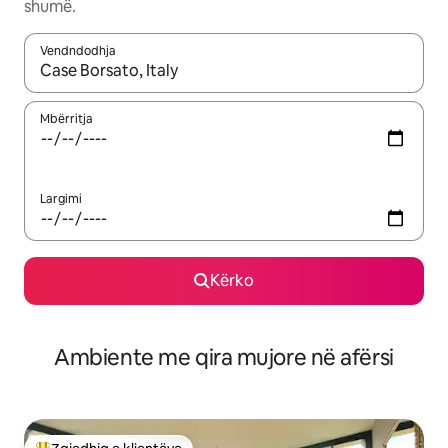
shumë.
Vendndodhja
Kur rezultatet të jenë të disponueshme, lëviz me butonat e shig
Mbërritja
Largimi
Kërko
Ambiente me qira mujore në afërsi