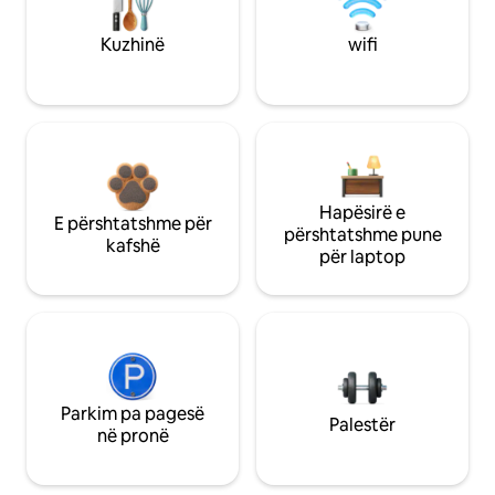
Kuzhinë
wifi
Hapësirë e
E përshtatshme për
përshtatshme pune
kafshë
për laptop
Parkim pa pagesë
Palestër
në pronë