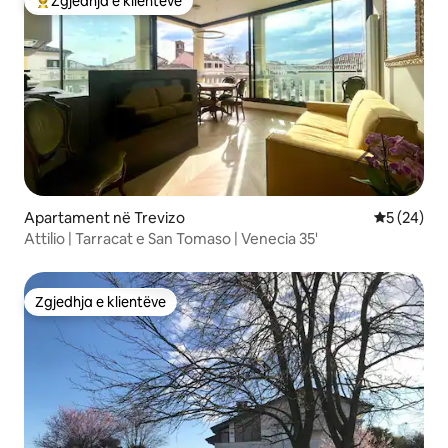
Zgjedhja e klientëve
Më të mirat e zgjedhjeve të klientëve
Apartament në Trevizo
Vlerësimi 
5 (24)
Attilio | Tarracat e San Tomaso | Venecia 35'
Zgjedhja e klientëve
Zgjedhja e klientëve