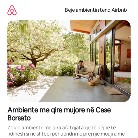
Kalo
te
Bëje ambientin tënd Airbnb
përmbajtja
Ambiente me qira mujore në Case
Borsato
Zbulo ambiente me qira afatgjata që të bëjnë të
ndihesh si në shtëpi për qëndrime prej një muaji a më