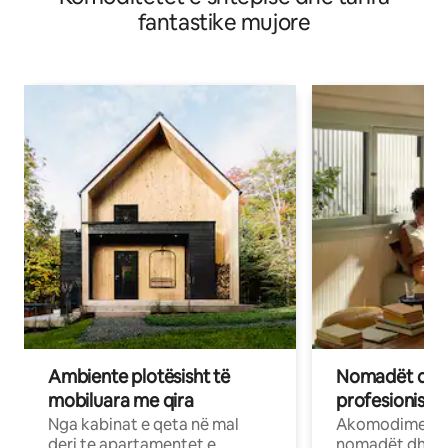
fantastike mujore
Ambiente plotësisht të
Nomadët dixh
mobiluara me qira
profesionistët
Nga kabinat e qeta në mal
Akomodime të 
deri te apartamentet e
nomadët dhe pr