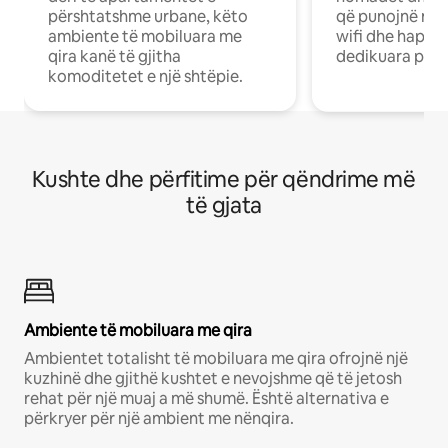
përshtatshme urbane, këto
që punojnë në 
ambiente të mobiluara me
wifi dhe hapësi
qira kanë të gjitha
dedikuara pune
komoditetet e një shtëpie.
Kushte dhe përfitime për qëndrime më
të gjata
Ambiente të mobiluara me qira
Ambientet totalisht të mobiluara me qira ofrojnë një
kuzhinë dhe gjithë kushtet e nevojshme që të jetosh
rehat për një muaj a më shumë. Është alternativa e
përkryer për një ambient me nënqira.