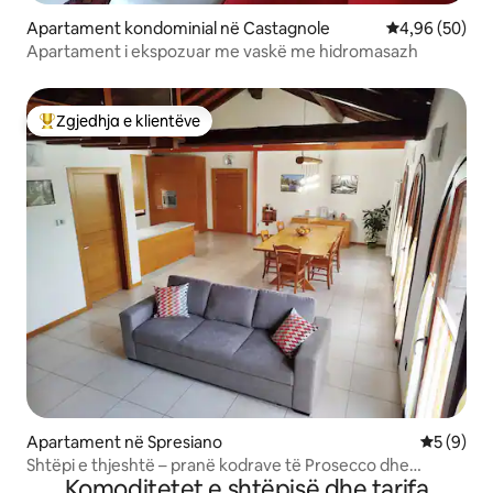
Apartament kondominial në Castagnole
Vlerësimi mes
4,96 (50)
Apartament i ekspozuar me vaskë me hidromasazh
Zgjedhja e klientëve
Më të mirat e zgjedhjeve të klientëve
Apartament në Spresiano
Vlerësimi
5 (9)
Shtëpi e thjeshtë – pranë kodrave të Prosecco dhe
Komoditetet e shtëpisë dhe tarifa
Treviso