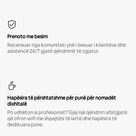
Prenoto me besim
Recensuar nga komuniteti ynë i besuar i klientëve dhe
asistencë 24/7 gjatë qëndrimit të zgjatur.
Hapësira të përshtatshme për punë për nomadët
dixhitalë
Po udhëton si profesionist? Gjej një qëndrim afatgjatë
që ofron wifi me shpejtësi të lartë dhe hapësira të
dedikuara pune.