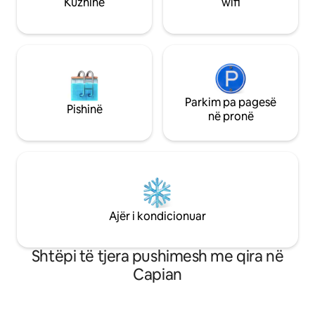
Kuzhinë
wifi
Parkim pa pagesë
Pishinë
në pronë
Ajër i kondicionuar
Shtëpi të tjera pushimesh me qira në
Capian