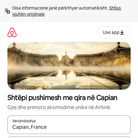
Kalo
Disa informacione janë përkthyer automatikisht. 
Shfaq 
te
gjuhën origjinale
përmbajtja
Use app
Shtëpi pushimesh me qira në Capian
Gjej dhe prenoto akomodime unike në Airbnb
Vendndodhja
Kur rezultatet të jenë të disponueshme, lëviz me butonat e shig