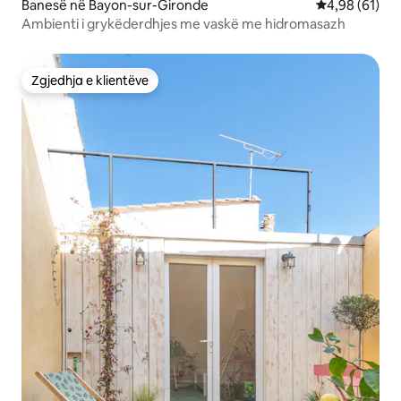
Banesë në Bayon-sur-Gironde
Vlerësimi mes
4,98 (61)
Ambienti i grykëderdhjes me vaskë me hidromasazh
Zgjedhja e klientëve
Zgjedhja e klientëve