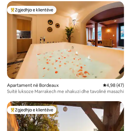
Zgjedhja e klientëve
Më të mirat e zgjedhjeve të klientëve
Apartament në Bordeaux
Vlerësimi mes
4,98 (47)
Suitë luksoze Marrakech me xhakuzi dhe tavolinë masazhi
Zgjedhja e klientëve
Më të mirat e zgjedhjeve të klientëve