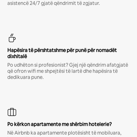
asistencë 24/7 gjatë qëndrimit të zgjatur.
Hapësira të përshtatshme për punë për nomadët
dixhitalë
Po udhëton si profesionist? Gjej një qëndrim afatgjatë
që ofron wifi me shpejtësi të lartë dhe hapësira të
dedikuara pune.
Po kërkon apartamente me shërbim hotelerie?
Në Airbnb ka apartamente plotësisht të mobiluara,