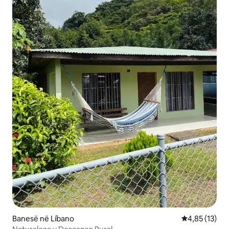
Banesë në Líbano
Vlerësimi mes
4,85 (13)