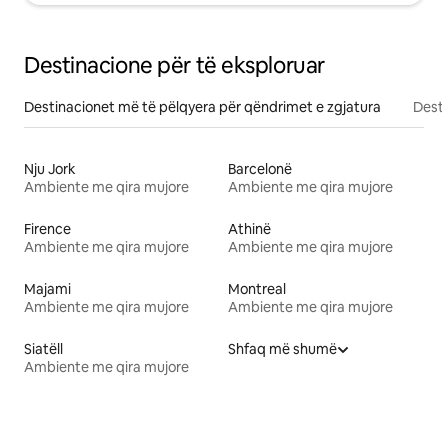
Destinacione për të eksploruar
Destinacionet më të pëlqyera për qëndrimet e zgjatura
Desti
Nju Jork
Barcelonë
Ambiente me qira mujore
Ambiente me qira mujore
Firence
Athinë
Ambiente me qira mujore
Ambiente me qira mujore
Majami
Montreal
Ambiente me qira mujore
Ambiente me qira mujore
Siatëll
Shfaq më shumë
Ambiente me qira mujore