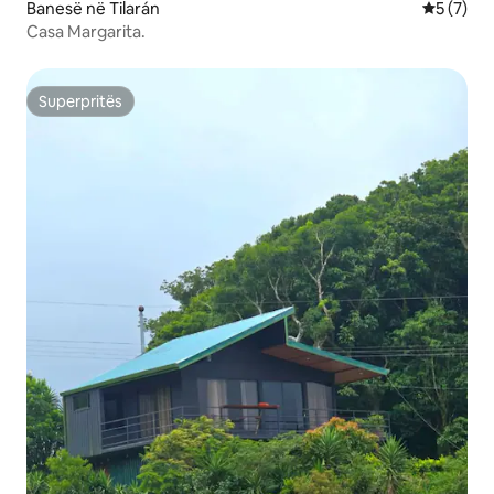
Banesë në Tilarán
Vlerësimi
5 (7)
Casa Margarita.
Superpritës
Superpritës