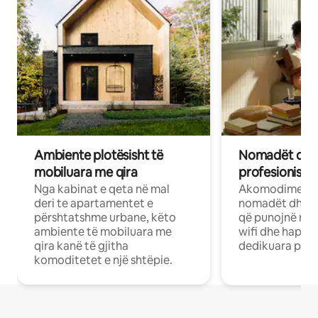
Ambiente plotësisht të
Nomadët dixh
mobiluara me qira
profesionistët
Nga kabinat e qeta në mal
Akomodime të 
deri te apartamentet e
nomadët dhe pr
përshtatshme urbane, këto
që punojnë në 
ambiente të mobiluara me
wifi dhe hapësi
qira kanë të gjitha
dedikuara pune
komoditetet e një shtëpie.