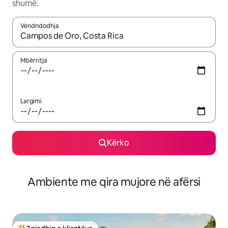
shumë.
Vendndodhja
Kur rezultatet të jenë të disponueshme, lëviz me butonat e shig
Mbërritja
Largimi
Kërko
Ambiente me qira mujore në afërsi