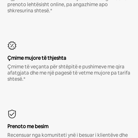
prenoto lehtësisht online, pa angazhime apo
shkresurina shtesë.*
Çmime mujore të thjeshta
Çmime të veçanta për shtëpitë e pushimeve me qira
afatgjata dhe me një pagesë të vetme mujore pa tarifa
shtesë.*
Prenoto me besim
Recensuar nga komuniteti ynë i besuar i klientëve dhe