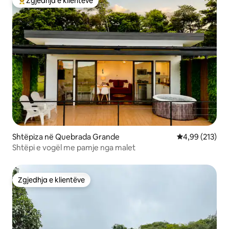
Zgjedhja e klientëve
Më të mirat e zgjedhjeve të klientëve
Shtëpiza në Quebrada Grande
Vlerësimi mesa
4,99 (213)
Shtëpi e vogël me pamje nga malet
Zgjedhja e klientëve
Zgjedhja e klientëve