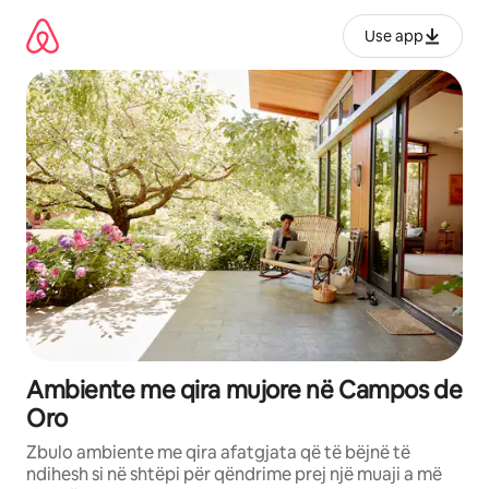
Kalo
te
Use app
përmbajtja
Ambiente me qira mujore në Campos de
Oro
Zbulo ambiente me qira afatgjata që të bëjnë të
ndihesh si në shtëpi për qëndrime prej një muaji a më