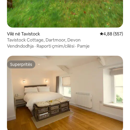
Vilë në Tavistock
Vlerësimi mesa
4,88 (557)
Tavistock Cottage, Dartmoor, Devon
Vendndodhja
·
Raporti çmim/cilësi
·
Pamje
Superpritës
Superpritës