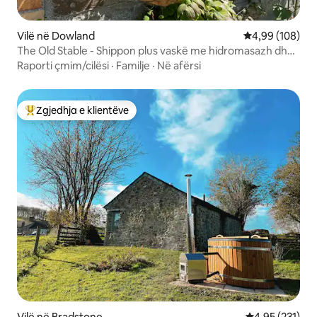
Vilë në Dowland
Vlerësimi mesa
4,99 (108)
The Old Stable - Shippon plus vaskë me hidromasazh dhe
sauna
Raporti çmim/cilësi
·
Familje
·
Në afërsi
Zgjedhja e klientëve
Më të mirat e zgjedhjeve të klientëve
Vilë në Bradstone
Vlerësimi mesa
4,95 (231)