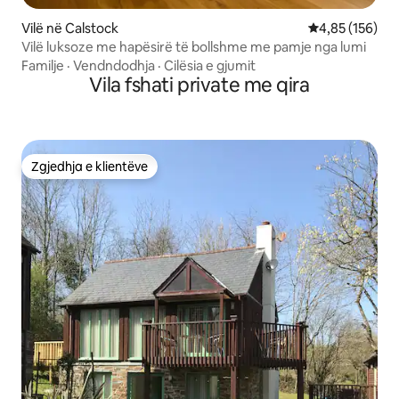
Vilë në Calstock
Vlerësimi mesa
4,85 (156)
Vilë luksoze me hapësirë të bollshme me pamje nga lumi
Familje
·
Vendndodhja
·
Cilësia e gjumit
Vila fshati private me qira
Zgjedhja e klientëve
Zgjedhja e klientëve