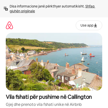
Kalo
Disa informacione janë përkthyer automatikisht. 
Shfaq 
te
gjuhën origjinale
përmbajtja
Use app
Vila fshati për pushime në Callington
Gjej dhe prenoto vila fshati unike në Airbnb