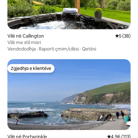
Vilë në Callington
Vlerësimi 
5 (38)
Vilë me stil misri
Vendndodhja
·
Raporti çmim/cilësi
·
Qetësi
Zgjedhja e klientëve
Zgjedhja e klientëve
Vilë në Portwrinkle
Vlerësimi mesa
4,96 (113)