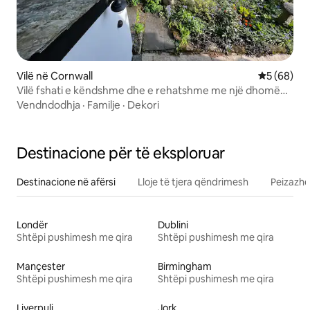
Vilë në Cornwall
Vlerësimi 
5 (68)
Vilë fshati e këndshme dhe e rehatshme me një dhomë
gjumi
Vendndodhja
·
Familje
·
Dekori
Destinacione për të eksploruar
Destinacione në afërsi
Lloje të tjera qëndrimesh
Peizazhe
Londër
Dublini
Shtëpi pushimesh me qira
Shtëpi pushimesh me qira
Mançester
Birmingham
Shtëpi pushimesh me qira
Shtëpi pushimesh me qira
Liverpuli
Jork