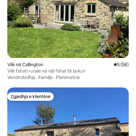
Vilë në Callington
Vlerësimi 
5 (58)
Vilë fshati rurale në një fshat të bukur
Vendndodhja
·
Familje
·
Planimetria
Zgjedhja e klientëve
Zgjedhja e klientëve