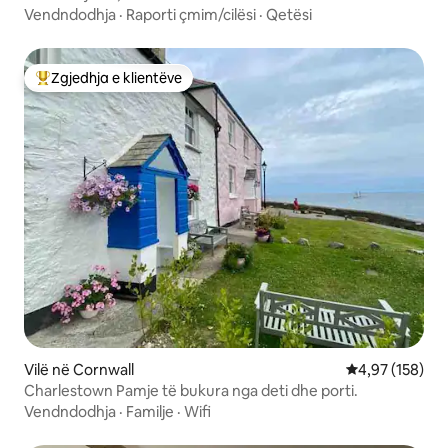
Vendndodhja
·
Raporti çmim/cilësi
·
Qetësi
Zgjedhja e klientëve
Më të mirat e zgjedhjeve të klientëve
Vilë në Cornwall
Vlerësimi mesa
4,97 (158)
Charlestown Pamje të bukura nga deti dhe porti.
Vendndodhja
·
Familje
·
Wifi