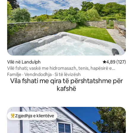
Vilë në Landulph
Vlerësimi mesa
4,89 (127)
Vilë fshati; vaskë me hidromasazh, tenis, hapësirë e
bollshme
Familje
·
Vendndodhja
·
Si të lëvizësh
Vila fshati me qira të përshtatshme për
kafshë
Zgjedhja e klientëve
Më të mirat e zgjedhjeve të klientëve