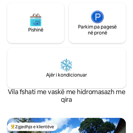
Parkim pa pagesë
Pishinë
në pronë
Ajër i kondicionuar
Vila fshati me vaskë me hidromasazh me
qira
Zgjedhja e klientëve
Më të mirat e zgjedhjeve të klientëve