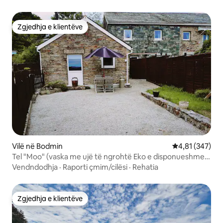
Zgjedhja e klientëve
Zgjedhja e klientëve
Vilë në Bodmin
Vlerësimi mesa
4,81 (347)
Tel "Moo" (vaska me ujë të ngrohtë Eko e disponueshme
për punësim)
Vendndodhja
·
Raporti çmim/cilësi
·
Rehatia
Zgjedhja e klientëve
Zgjedhja e klientëve