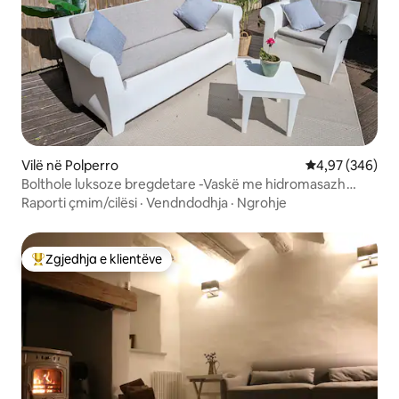
Vilë në Polperro
Vlerësimi mesa
4,97 (346)
Bolthole luksoze bregdetare -Vaskë me hidromasazh
/Parkim brenda ambientit
Raporti çmim/cilësi
·
Vendndodhja
·
Ngrohje
Zgjedhja e klientëve
Më të mirat e zgjedhjeve të klientëve