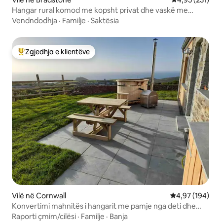
Hangar rural komod me kopsht privat dhe vaskë me
hidromasazh
Vendndodhja
·
Familje
·
Saktësia
Zgjedhja e klientëve
Më të mirat e zgjedhjeve të klientëve
Vilë në Cornwall
Vlerësimi mesa
4,97 (194)
Konvertimi mahnitës i hangarit me pamje nga deti dhe
vaskë me hidromasazh
Raporti çmim/cilësi
·
Familje
·
Banja