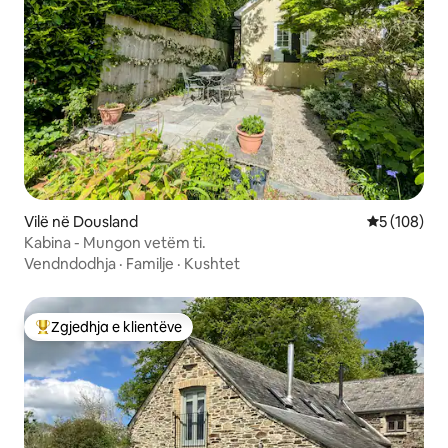
Vilë në Dousland
Vlerësimi m
5 (108)
Kabina - Mungon vetëm ti.
Vendndodhja
·
Familje
·
Kushtet
Zgjedhja e klientëve
Më të mirat e zgjedhjeve të klientëve