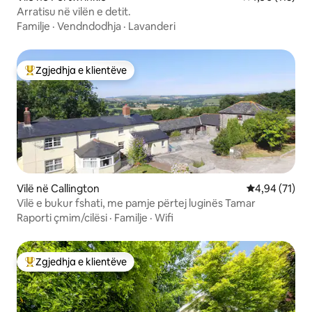
Arratisu në vilën e detit.
Familje
·
Vendndodhja
·
Lavanderi
Zgjedhja e klientëve
Më të mirat e zgjedhjeve të klientëve
Vilë në Callington
Vlerësimi mes
4,94 (71)
Vilë e bukur fshati, me pamje përtej luginës Tamar
Raporti çmim/cilësi
·
Familje
·
Wifi
Zgjedhja e klientëve
Më të mirat e zgjedhjeve të klientëve