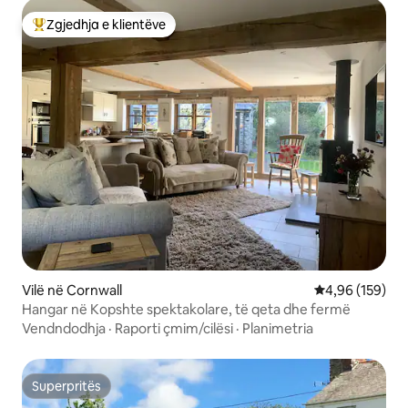
Zgjedhja e klientëve
Më të mirat e zgjedhjeve të klientëve
Vilë në Cornwall
Vlerësimi mesa
4,96 (159)
Hangar në Kopshte spektakolare, të qeta dhe fermë
Vendndodhja
·
Raporti çmim/cilësi
·
Planimetria
Superpritës
Superpritës