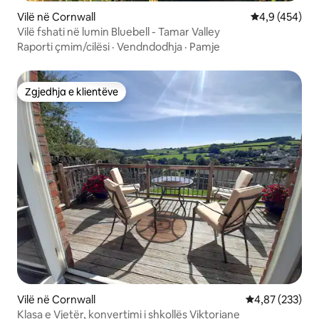
Vilë në Cornwall
Vlerësimi mes
4,9 (454)
Vilë fshati në lumin Bluebell - Tamar Valley
Raporti çmim/cilësi
·
Vendndodhja
·
Pamje
Zgjedhja e klientëve
Zgjedhja e klientëve
Vilë në Cornwall
Vlerësimi mesa
4,87 (233)
Klasa e Vjetër, konvertimi i shkollës Viktoriane