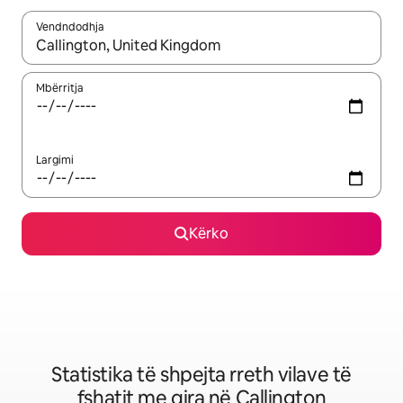
Vendndodhja
Kur rezultatet të jenë të disponueshme, lëviz me butonat e shig
Mbërritja
Largimi
Kërko
Statistika të shpejta rreth vilave të
fshatit me qira në Callington