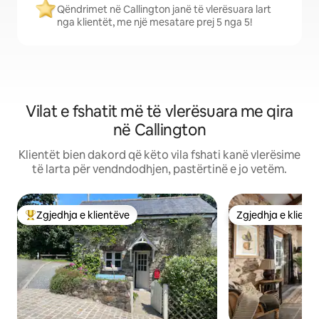
Qëndrimet në Callington janë të vlerësuara lart
nga klientët, me një mesatare prej 5 nga 5!
Vilat e fshatit më të vlerësuara me qira
në Callington
Klientët bien dakord që këto vila fshati kanë vlerësime
të larta për vendndodhjen, pastërtinë e jo vetëm.
Zgjedhja e klientëve
Zgjedhja e klient
Më të mirat e zgjedhjeve të klientëve
Zgjedhja e klient