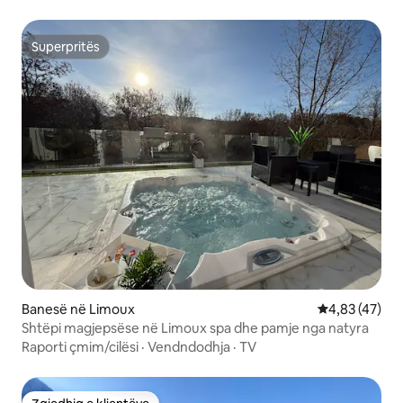
Superpritës
Superpritës
Banesë në Limoux
Vlerësimi mes
4,83 (47)
Shtëpi magjepsëse në Limoux spa dhe pamje nga natyra
Raporti çmim/cilësi
·
Vendndodhja
·
TV