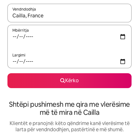
Vendndodhja
Kur rezultatet të jenë të disponueshme, lëviz me butonat e shig
Mbërritja
Largimi
Kërko
Shtëpi pushimesh me qira me vlerësime
më të mira në Cailla
Klientët e pranojnë: këto qëndrime kanë vlerësime të
larta për vendndodhjen, pastërtinë e më shumë.