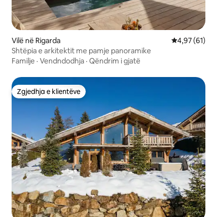
Vilë në Rigarda
Vlerësimi mes
4,97 (61)
Shtëpia e arkitektit me pamje panoramike
Familje
·
Vendndodhja
·
Qëndrim i gjatë
Zgjedhja e klientëve
Zgjedhja e klientëve