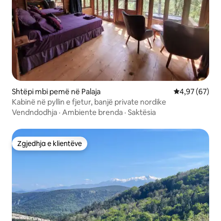
Shtëpi mbi pemë në Palaja
Vlerësimi mes
4,97 (67)
Kabinë në pyllin e fjetur, banjë private nordike
Vendndodhja
·
Ambiente brenda
·
Saktësia
Zgjedhja e klientëve
Zgjedhja e klientëve