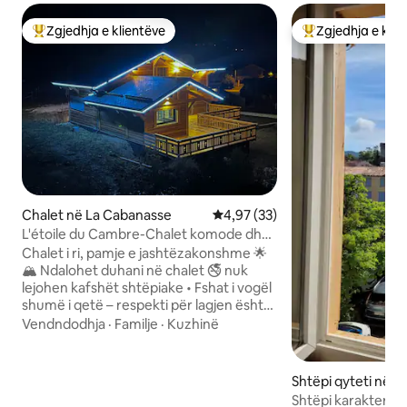
Zgjedhja e klientëve
Zgjedhja e klie
Më të mirat e zgjedhjeve të klientëve
Më të mirat e zgj
Chalet në La Cabanasse
Vlerësimi mesatar 4,97 nga 5, 
4,97 (33)
L'étoile du Cambre-Chalet komode dhe
e qetë - 1 deri në 9 persona
Chalet i ri, pamje e jashtëzakonshme 🌟
🏔 Ndalohet duhani në chalet 🚭 nuk
lejohen kafshët shtëpiake • Fshat i vogël
shumë i qetë – respekti për lagjen është
thelbësor • Chalet i ri dhe komod me
Vendndodhja
·
Familje
·
Kuzhinë
pamje mahnitëse të Cambre d’Aze •
7 km (4,3 milje) nga Font-Romeu
(10 minuta) • Jashtë nënndarjes •
Shtëpi qyteti në Qu
Kapaciteti: 8 persona • Zonë ndenjjeje
Shtëpi karakteris