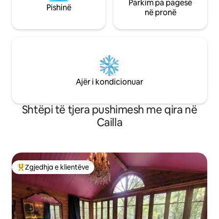
Parkim pa pagesë
Pishinë
në pronë
Ajër i kondicionuar
Shtëpi të tjera pushimesh me qira në
Cailla
Zgjedhja e klientëve
Më të mirat e zgjedhjeve të klientëve