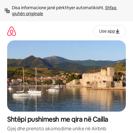
Kalo
Disa informacione janë përkthyer automatikisht. 
Shfaq 
te
gjuhën origjinale
përmbajtja
Use app
Shtëpi pushimesh me qira në Cailla
Gjej dhe prenoto akomodime unike në Airbnb