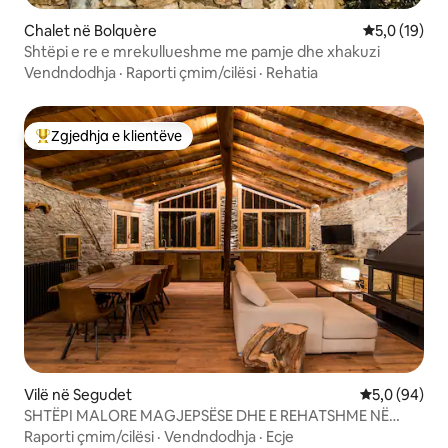
Chalet në Bolquère
Vlerësimi me
5,0 (19)
Shtëpi e re e mrekullueshme me pamje dhe xhakuzi
Vendndodhja
·
Raporti çmim/cilësi
·
Rehatia
Zgjedhja e klientëve
Më të mirat e zgjedhjeve të klientëve
Vilë në Segudet
Vlerësimi me
5,0 (94)
SHTËPI MALORE MAGJEPSËSE DHE E REHATSHME NË
MALE
Raporti çmim/cilësi
·
Vendndodhja
·
Ecje