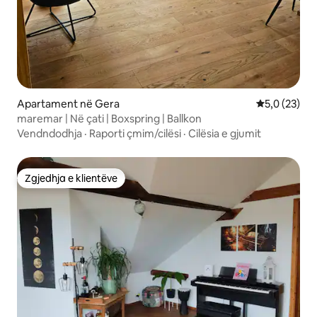
Apartament në Gera
Vlerësimi me
5,0 (23)
maremar | Në çati | Boxspring | Ballkon
Vendndodhja
·
Raporti çmim/cilësi
·
Cilësia e gjumit
Zgjedhja e klientëve
Zgjedhja e klientëve