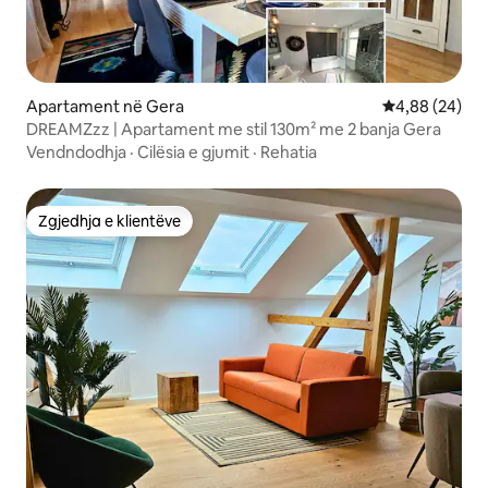
Apartament në Gera
Vlerësimi mes
4,88 (24)
DREAMZzz | Apartament me stil 130m² me 2 banja Gera
Vendndodhja
·
Cilësia e gjumit
·
Rehatia
Zgjedhja e klientëve
Zgjedhja e klientëve