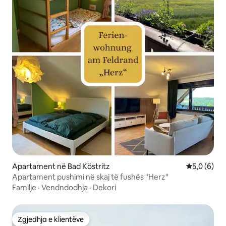
Apartament në Bad Köstritz
Vlerësimi m
5,0 (6)
Apartament pushimi në skaj të fushës "Herz"
Familje
·
Vendndodhja
·
Dekori
Zgjedhja e klientëve
Zgjedhja e klientëve