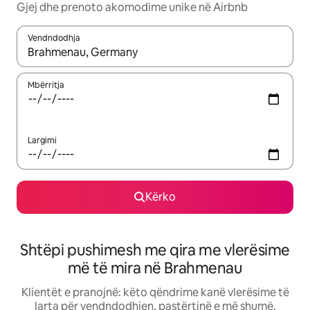
Gjej dhe prenoto akomodime unike në Airbnb
Vendndodhja
Kur rezultatet të jenë të disponueshme, lëviz me butonat e shig
Mbërritja
Largimi
Kërko
Shtëpi pushimesh me qira me vlerësime
më të mira në Brahmenau
Klientët e pranojnë: këto qëndrime kanë vlerësime të
larta për vendndodhjen, pastërtinë e më shumë.