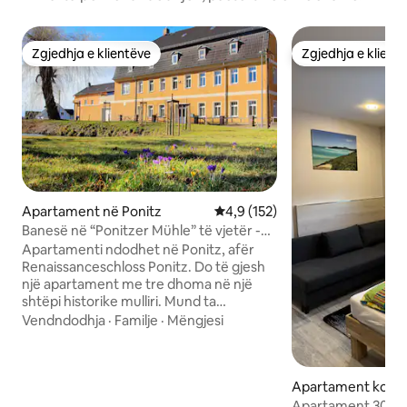
Zgjedhja e klientëve
Zgjedhja e klient
Zgjedhja e klientëve
Zgjedhja e klient
Apartament në Ponitz
Vlerësimi mesatar 4,9 nga 5, 1
4,9 (152)
Banesë në “Ponitzer Mühle” të vjetër -
mulli
Apartamenti ndodhet në Ponitz, afër
Renaissanceschloss Ponitz. Do të gjesh
një apartament me tre dhoma në një
shtëpi historike mulliri. Mund ta
përdorësh për 2, 3 ose 4 persona. Në
Vendndodhja
·
Familje
·
Mëngjesi
dhomën e ndenjjes është një galeri me
dy krevate dhe nëse është e nevojshme,
shtojmë një krevat për tre persona. Në
Apartament kondo
katin e poshtëm është një krevat për
Eisenberg
personin e katërt. Krevat për fëmijë më
Apartament 30 m ²,