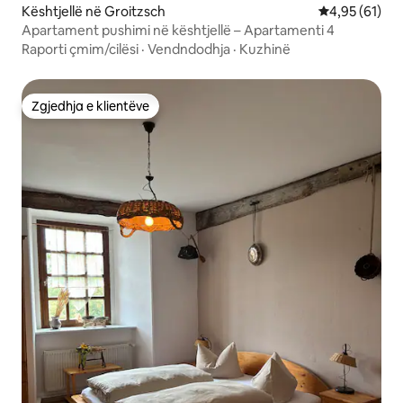
Kështjellë në Groitzsch
Vlerësimi mes
4,95 (61)
Apartament pushimi në kështjellë – Apartamenti 4
Raporti çmim/cilësi
·
Vendndodhja
·
Kuzhinë
Zgjedhja e klientëve
Zgjedhja e klientëve