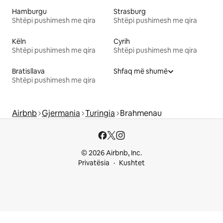
Hamburgu
Strasburg
Shtëpi pushimesh me qira
Shtëpi pushimesh me qira
Këln
Cyrih
Shtëpi pushimesh me qira
Shtëpi pushimesh me qira
Bratisllava
Shfaq më shumë
Shtëpi pushimesh me qira
Airbnb
Gjermania
Turingia
Brahmenau
© 2026 Airbnb, Inc.
Privatësia
Kushtet