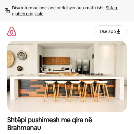
Kalo
Disa informacione janë përkthyer automatikisht. 
Shfaq 
te
gjuhën origjinale
përmbajtja
Use app
Shtëpi pushimesh me qira në
Brahmenau