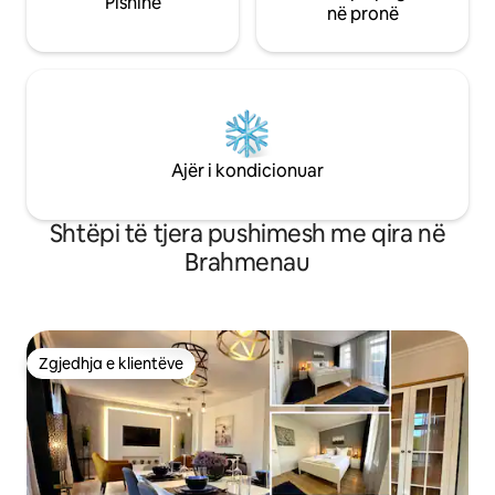
Pishinë
në pronë
Ajër i kondicionuar
Shtëpi të tjera pushimesh me qira në
Brahmenau
Zgjedhja e klientëve
Zgjedhja e klientëve