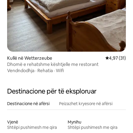
Kullë në Wetterzeube
Vlerësimi mes
4,97 (31)
Dhomë e rehatshme kështjelle me restorant
Vendndodhja
·
Rehatia
·
Wifi
Destinacione për të eksploruar
Destinacione në afërsi
Peizazhet kryesore në afërsi
Vjenë
Mynihu
Shtëpi pushimesh me qira
Shtëpi pushimesh me qira