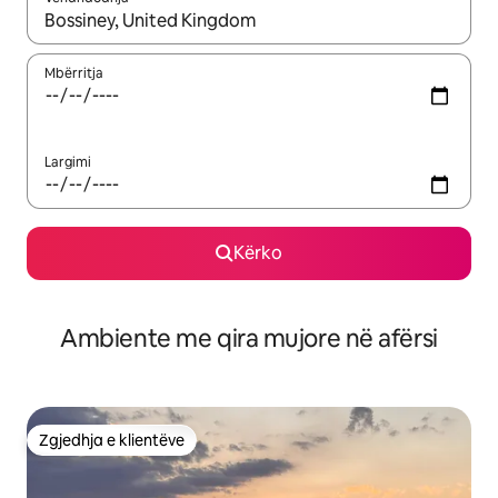
Kur rezultatet të jenë të disponueshme, lëviz me butonat e shig
Mbërritja
Largimi
Kërko
Ambiente me qira mujore në afërsi
Zgjedhja e klientëve
Zgjedhja e klientëve