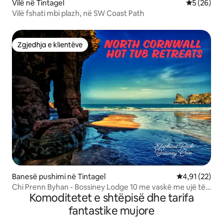
Vilë në Tintagel
Vlerësimi 
5 (26)
Vilë fshati mbi plazh, në SW Coast Path
Zgjedhja e klientëve
Zgjedhja e klientëve
Banesë pushimi në Tintagel
Vlerësimi mes
4,91 (22)
Chi Prenn Byhan - Bossiney Lodge 10 me vaskë me ujë të
Komoditetet e shtëpisë dhe tarifa
ngrohtë
fantastike mujore