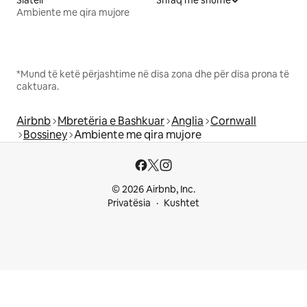
Siatëll
Shfaq më shumë
Ambiente me qira mujore
*Mund të ketë përjashtime në disa zona dhe për disa prona të
caktuara.
Airbnb
Mbretëria e Bashkuar
Anglia
Cornwall
Bossiney
Ambiente me qira mujore
© 2026 Airbnb, Inc.
Privatësia
Kushtet