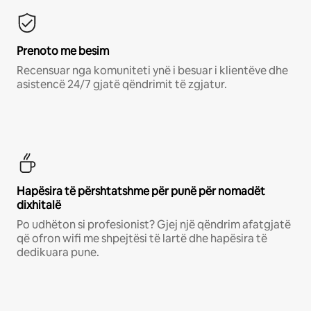
Prenoto me besim
Recensuar nga komuniteti ynë i besuar i klientëve dhe
asistencë 24/7 gjatë qëndrimit të zgjatur.
Hapësira të përshtatshme për punë për nomadët
dixhitalë
Po udhëton si profesionist? Gjej një qëndrim afatgjatë
që ofron wifi me shpejtësi të lartë dhe hapësira të
dedikuara pune.