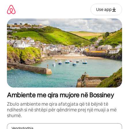
Kalo
te
Use app
përmbajtja
Ambiente me qira mujore në Bossiney
Zbulo ambiente me qira afatgjata që të bëjnë të
ndihesh si në shtëpi për qëndrime prej një muaji a më
shumë.
Vendndodhja