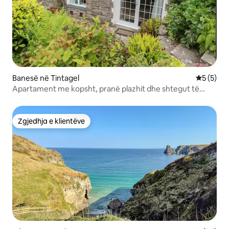
Banesë në Tintagel
Vlerësimi
5 (5)
Apartament me kopsht, pranë plazhit dhe shtegut të
bregdetit.
Zgjedhja e klientëve
Zgjedhja e klientëve