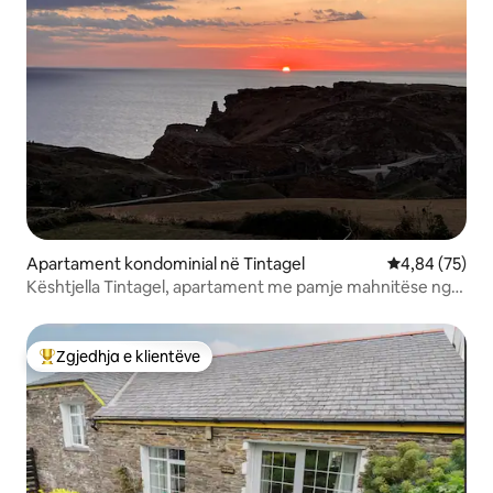
Apartament kondominial në Tintagel
Vlerësimi mes
4,84 (75)
Kështjella Tintagel, apartament me pamje mahnitëse nga
deti
Zgjedhja e klientëve
Më të mirat e zgjedhjeve të klientëve