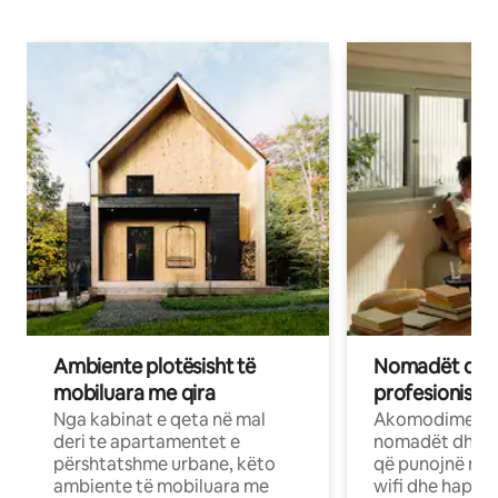
Ambiente plotësisht të
Nomadët dixh
mobiluara me qira
profesionistët
Nga kabinat e qeta në mal
Akomodime të 
deri te apartamentet e
nomadët dhe pr
përshtatshme urbane, këto
që punojnë në 
ambiente të mobiluara me
wifi dhe hapësi