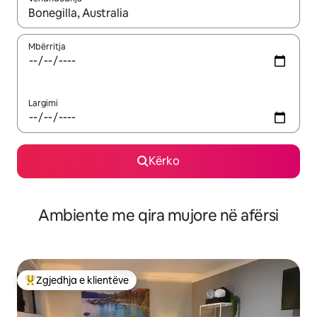
Kur rezultatet të jenë të disponueshme, lëviz me butonat e shig
Mbërritja
Largimi
Kërko
Ambiente me qira mujore në afërsi
Zgjedhja e klientëve
Më të mirat e zgjedhjeve të klientëve