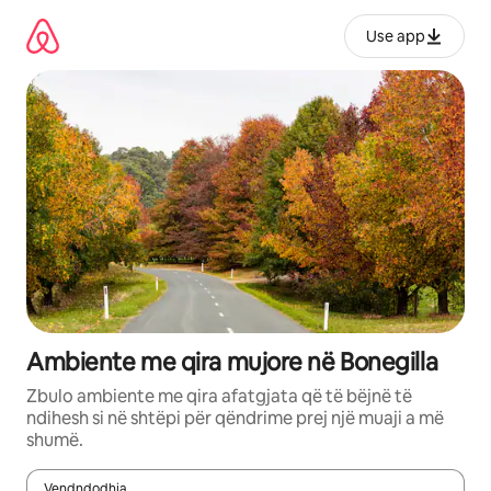
Kalo
te
Use app
përmbajtja
Ambiente me qira mujore në Bonegilla
Zbulo ambiente me qira afatgjata që të bëjnë të
ndihesh si në shtëpi për qëndrime prej një muaji a më
shumë.
Vendndodhja