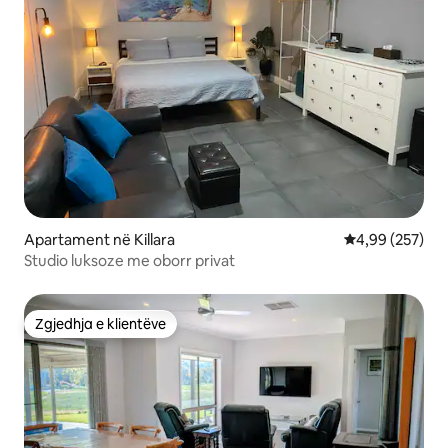
Apartament në Killara
Vlerësimi mesa
4,99 (257)
Studio luksoze me oborr privat
Zgjedhja e klientëve
Zgjedhja e klientëve