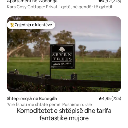
Apartament në Wodonga
Vlerësimi mesa
4,92 (223)
Kars Cosy Cottage: Privat, i qetë, në qendër të qytetit.
Zgjedhja e klientëve
Më të mirat e zgjedhjeve të klientëve
Shtëpi miqsh në Bonegilla
Vlerësimi mesa
4,95 (725)
'Vilë fshati me shtatë pemë' Pushime rurale
Komoditetet e shtëpisë dhe tarifa
fantastike mujore