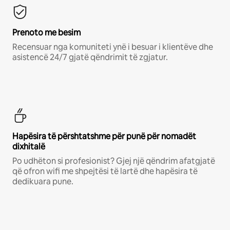
Prenoto me besim
Recensuar nga komuniteti ynë i besuar i klientëve dhe
asistencë 24/7 gjatë qëndrimit të zgjatur.
Hapësira të përshtatshme për punë për nomadët
dixhitalë
Po udhëton si profesionist? Gjej një qëndrim afatgjatë
që ofron wifi me shpejtësi të lartë dhe hapësira të
dedikuara pune.