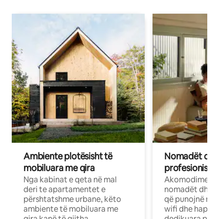
Ambiente plotësisht të
Nomadët dixh
mobiluara me qira
profesionistët
Nga kabinat e qeta në mal
Akomodime të 
deri te apartamentet e
nomadët dhe pr
përshtatshme urbane, këto
që punojnë në 
ambiente të mobiluara me
wifi dhe hapësi
qira kanë të gjitha
dedikuara pune