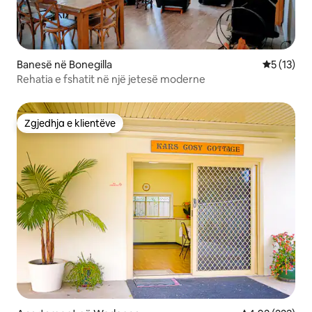
Banesë në Bonegilla
Vlerësimi 
5 (13)
Rehatia e fshatit në një jetesë moderne
Zgjedhja e klientëve
Zgjedhja e klientëve