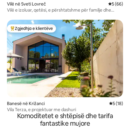
Vilë në Sveti Lovreč
Vlerësimi 
5 (66)
Vilë e izoluar, qetësi, e përshtatshme për familje dhe
kafshë shtëpiake
Zgjedhja e klientëve
Më të mirat e zgjedhjeve të klientëve
Banesë në Križanci
Vlerësimi 
5 (18)
Vila Terza, e projektuar me dashuri
Komoditetet e shtëpisë dhe tarifa
fantastike mujore