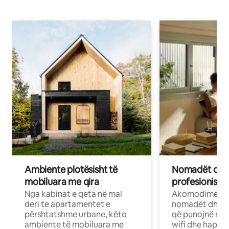
Ambiente plotësisht të
Nomadët dixh
mobiluara me qira
profesionistët
Nga kabinat e qeta në mal
Akomodime të 
deri te apartamentet e
nomadët dhe pr
përshtatshme urbane, këto
që punojnë në 
ambiente të mobiluara me
wifi dhe hapësi