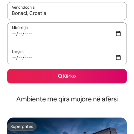
Vendndodhja
Kur rezultatet të jenë të disponueshme, lëviz me butonat e shig
Mbërritja
Largimi
Kërko
Ambiente me qira mujore në afërsi
Superpritës
Superpritës