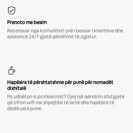
Prenoto me besim
Recensuar nga komuniteti ynë i besuar i klientëve dhe
asistencë 24/7 gjatë qëndrimit të zgjatur.
Hapësira të përshtatshme për punë për nomadët
dixhitalë
Po udhëton si profesionist? Gjej një qëndrim afatgjatë
që ofron wifi me shpejtësi të lartë dhe hapësira të
dedikuara pune.