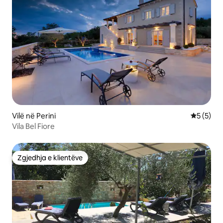
Vilë në Perini
Vlerësimi
5 (5)
Vila Bel Fiore
Zgjedhja e klientëve
Zgjedhja e klientëve