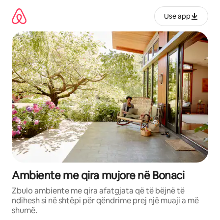
Kalo
te
Use app
përmbajtja
Ambiente me qira mujore në Bonaci
Zbulo ambiente me qira afatgjata që të bëjnë të
ndihesh si në shtëpi për qëndrime prej një muaji a më
shumë.