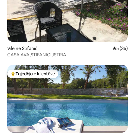
Vilë në Štifanići
Vlerësimi 
5 (36)
CASA AVA,STIFANICI,ISTRIA
Zgjedhja e klientëve
Më të mirat e zgjedhjeve të klientëve