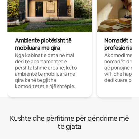
Ambiente plotësisht të
Nomadët dixh
mobiluara me qira
profesionistët
Nga kabinat e qeta në mal
Akomodime të 
deri te apartamentet e
nomadët dhe pr
përshtatshme urbane, këto
që punojnë në 
ambiente të mobiluara me
wifi dhe hapësi
qira kanë të gjitha
dedikuara pune
komoditetet e një shtëpie.
Kushte dhe përfitime për qëndrime më
të gjata