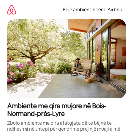
Kalo
te
Bëje ambientin tënd Airbnb
përmbajtja
Ambiente me qira mujore në Bois-
Normand-près-Lyre
Zbulo ambiente me qira afatgjata që të bëjnë të
ndihesh si në shtëpi për qëndrime prej një muaji a më