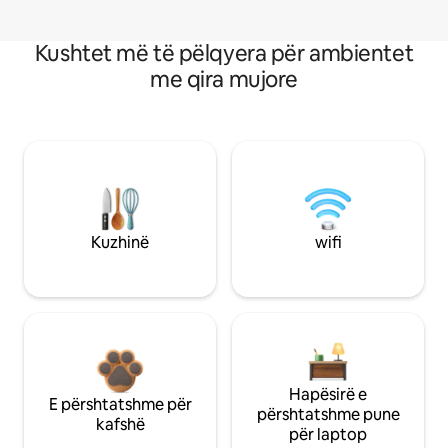
Kushtet më të pëlqyera për ambientet
me qira mujore
Kuzhinë
wifi
Hapësirë e
E përshtatshme për
përshtatshme pune
kafshë
për laptop