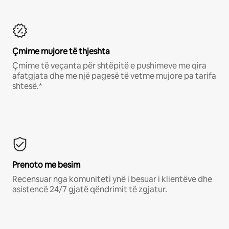
Çmime mujore të thjeshta
Çmime të veçanta për shtëpitë e pushimeve me qira
afatgjata dhe me një pagesë të vetme mujore pa tarifa
shtesë.*
Prenoto me besim
Recensuar nga komuniteti ynë i besuar i klientëve dhe
asistencë 24/7 gjatë qëndrimit të zgjatur.