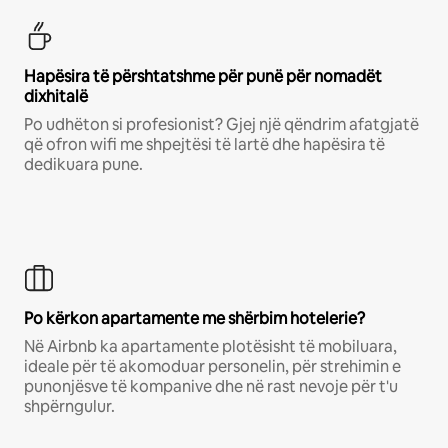
Hapësira të përshtatshme për punë për nomadët
dixhitalë
Po udhëton si profesionist? Gjej një qëndrim afatgjatë
që ofron wifi me shpejtësi të lartë dhe hapësira të
dedikuara pune.
Po kërkon apartamente me shërbim hotelerie?
Në Airbnb ka apartamente plotësisht të mobiluara,
ideale për të akomoduar personelin, për strehimin e
punonjësve të kompanive dhe në rast nevoje për t'u
shpërngulur.