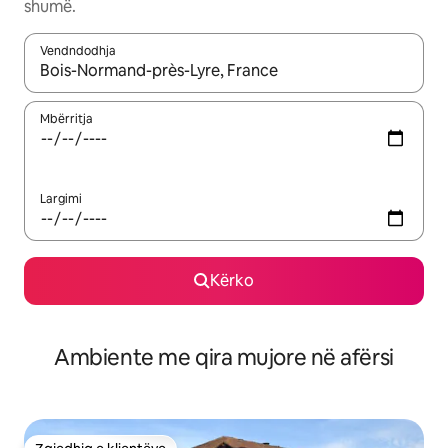
shumë.
Vendndodhja
Kur rezultatet të jenë të disponueshme, lëviz me butonat e shig
Mbërritja
Largimi
Kërko
Ambiente me qira mujore në afërsi