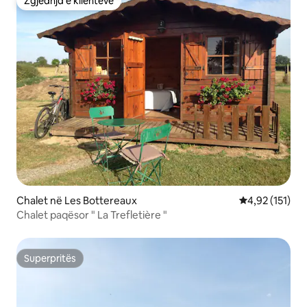
Zgjedhja e klientëve
Zgjedhja e klientëve
Chalet në Les Bottereaux
Vlerësimi mesa
4,92 (151)
Chalet paqësor " La Trefletière "
Superpritës
Superpritës