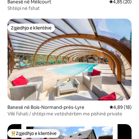
Banesë në Mélicourt
Vlerësimi mes
4,85 (20)
Shtëpi në fshat
Zgjedhja e klientëve
Zgjedhja e klientëve
Banesë në Bois-Normand-près-Lyre
Vlerësimi mes
4,89 (18)
Vilë fshati / shtëpi me vetëshërbim me pishinë private
Zgjedhja e klientëve
Më të mirat e zgjedhjeve të klientëve