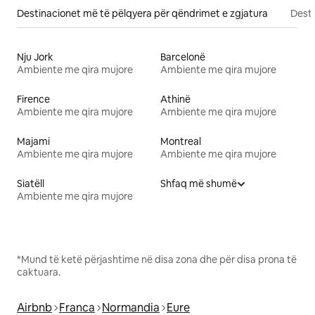
Destinacionet më të pëlqyera për qëndrimet e zgjatura
Desti
Nju Jork
Barcelonë
Ambiente me qira mujore
Ambiente me qira mujore
Firence
Athinë
Ambiente me qira mujore
Ambiente me qira mujore
Majami
Montreal
Ambiente me qira mujore
Ambiente me qira mujore
Siatëll
Shfaq më shumë
Ambiente me qira mujore
*Mund të ketë përjashtime në disa zona dhe për disa prona të
caktuara.
Airbnb
Franca
Normandia
Eure