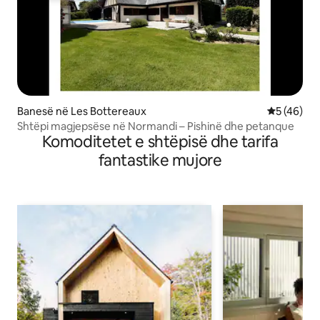
Banesë në Les Bottereaux
Vlerësimi 
5 (46)
Shtëpi magjepsëse në Normandi – Pishinë dhe petanque
Komoditetet e shtëpisë dhe tarifa
fantastike mujore