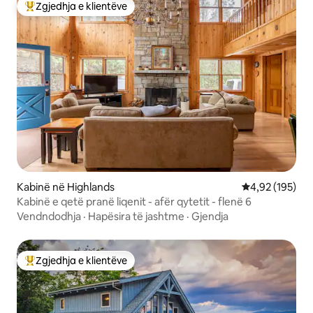
Zgjedhja e klientëve
Më të mirat e zgjedhjeve të klientëve
Kabinë në Highlands
Vlerësimi mesa
4,92 (195)
Kabinë e qetë pranë liqenit - afër qytetit - flenë 6
Vendndodhja
·
Hapësira të jashtme
·
Gjendja
Zgjedhja e klientëve
Më të mirat e zgjedhjeve të klientëve