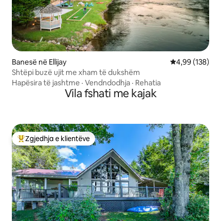
Banesë në Ellijay
Vlerësimi mesa
4,99 (138)
Shtëpi buzë ujit me xham të dukshëm
Hapësira të jashtme
·
Vendndodhja
·
Rehatia
Vila fshati me kajak
Zgjedhja e klientëve
Më të mirat e zgjedhjeve të klientëve