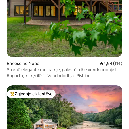
Banesë në Nebo
Vlerësimi mesa
4,94 (114)
Strehë elegante me pamje, palestër dhe vendndodhje të
shkëlqyer!
Raporti çmim/cilësi
·
Vendndodhja
·
Pishinë
Zgjedhja e klientëve
Më të mirat e zgjedhjeve të klientëve