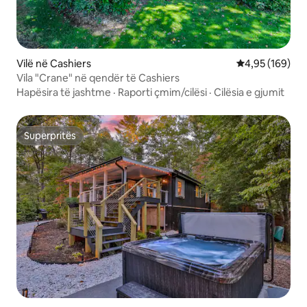
Vilë në Cashiers
Vlerësimi mesa
4,95 (169)
Vila "Crane" në qendër të Cashiers
Hapësira të jashtme
·
Raporti çmim/cilësi
·
Cilësia e gjumit
Superpritës
Superpritës