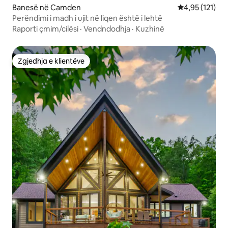
Banesë në Camden
Vlerësimi mesa
4,95 (121)
Perëndimi i madh i ujit në liqen është i lehtë
Raporti çmim/cilësi
·
Vendndodhja
·
Kuzhinë
Zgjedhja e klientëve
Zgjedhja e klientëve