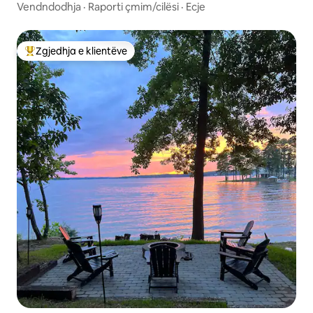
Vendndodhja
·
Raporti çmim/cilësi
·
Ecje
Zgjedhja e klientëve
Më të mirat e zgjedhjeve të klientëve