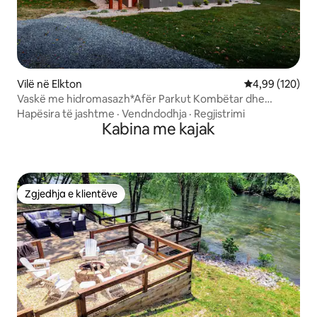
Vilë në Elkton
Vlerësimi mesa
4,99 (120)
Vaskë me hidromasazh*Afër Parkut Kombëtar dhe
Massanutten*42 hektarë
Hapësira të jashtme
·
Vendndodhja
·
Regjistrimi
Kabina me kajak
Zgjedhja e klientëve
Zgjedhja e klientëve