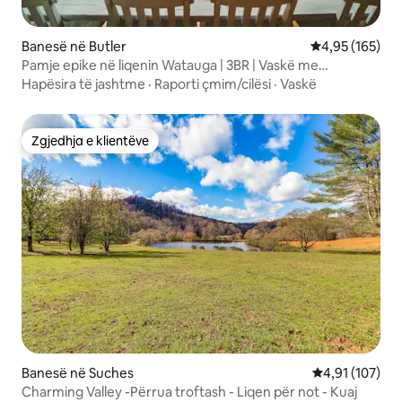
Banesë në Butler
Vlerësimi mesa
4,95 (165)
Pamje epike në liqenin Watauga | 3BR | Vaskë me
hidromasazh | Dock
Hapësira të jashtme
·
Raporti çmim/cilësi
·
Vaskë
Zgjedhja e klientëve
Zgjedhja e klientëve
Banesë në Suches
Vlerësimi mesa
4,91 (107)
Charming Valley -Përrua troftash - Liqen për not - Kuaj