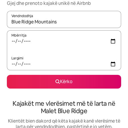
Gjej dhe prenoto kajakë unikë në Airbnb
Vendndodhja
Kur rezultatet të jenë të disponueshme, lëviz me butonat e shig
Mbërritja
Largimi
Kërko
Kajakët me vlerësimet më të larta në
Malet Blue Ridge
Klientët bien dakord që këta kajakë kanë vlerësime të
larta për vendndodhjen, pastërtinë e jo vetëm.