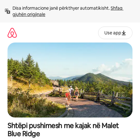
Kalo
Disa informacione janë përkthyer automatikisht. 
Shfaq 
te
gjuhën origjinale
përmbajtja
Use app
Shtëpi pushimesh me kajak në Malet
Blue Ridge