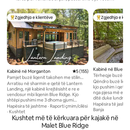
Zgjedhja e klientëve
Zgjedhja e klie
Më të mirat e zgjedhjeve të klientëve
Më të mirat e zgj
Kabinë në Blue Ri
Kabinë në Morganton
Vlerësimi mesatar 5 nga 5, 1
5 (155)
Tërheqje buzë liqen
Pamjet buzë liqenit takohen me stilin
Relaksohu | Barbekj
Qëndro buzë liqen
dhe rehatinë e lartë
Arratisu në sharmin e qetë të Lantern
kjo pushim i qetë
Landing, një kabinë krejtësisht e re e
nga pjesa më e ma
vendosur mbi liqenin Blue Ridge. Kjo
ditë duke lundruar
shtëpi pushimi me 3 dhoma gjumi
vezullues, duke he
Hapësira të jasht
ndërthur luksin dhe rehatinë me banjat
Hapësira të jashtme
·
Raporti çmim/cilësi
moment të qetë pe
Banja
brenda në suitë, pamjet
·
Kushtet
duke u çlodhur pran
gjithëpërfshirëse të liqenit nga një
Kushtet më të kërkuara për kajakë në
ndërsa muzgu shtr
verandë private dhe duke ftuar
Malet Blue Ridge
përkryer për një 
ambiente të përbashkëta. Çlodhu pranë