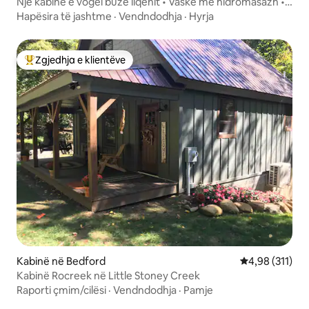
Një kabinë e vogël buzë liqenit • Vaskë me hidromasazh •
Kajakë • Kanoe
Hapësira të jashtme
·
Vendndodhja
·
Hyrja
Zgjedhja e klientëve
Më të mirat e zgjedhjeve të klientëve
Kabinë në Bedford
Vlerësimi mesa
4,98 (311)
Kabinë Rocreek në Little Stoney Creek
Raporti çmim/cilësi
·
Vendndodhja
·
Pamje