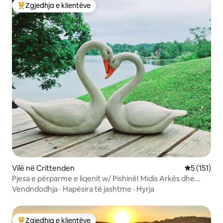
Zgjedhja e klientëve
Më të mirat e zgjedhjeve të klientëve
Vilë në Crittenden
Vlerësimi m
5 (151)
Pjesa e përparme e liqenit w/ Pishinë! Midis Arkës dhe
Muzeut të Krijimit.
Vendndodhja
·
Hapësira të jashtme
·
Hyrja
Zgjedhja e klientëve