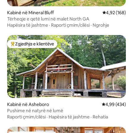
Kabinë në Mineral Bluff
Vlerësimi mesa
4,92 (168)
Tërheqje e qetë lumi në malet North GA
Hapësira të jashtme
·
Raporti çmim/cilësi
·
Ngrohje
Zgjedhja e klientëve
Më të mirat e zgjedhjeve të klientëve
Kabinë në Asheboro
Vlerësimi mesa
4,99 (434)
Pushime në natyrë në lumë
Raporti çmim/cilësi
·
Hapësira të jashtme
·
Rehatia