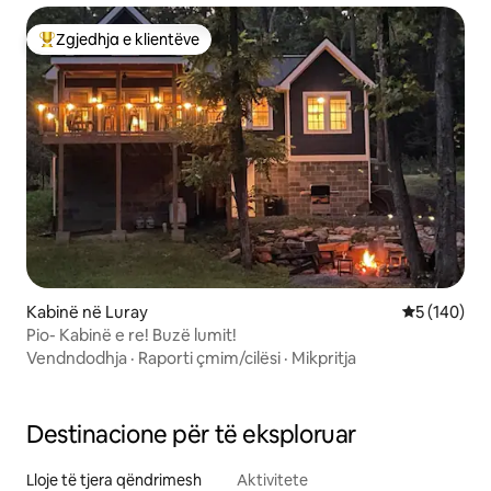
Zgjedhja e klientëve
Më të mirat e zgjedhjeve të klientëve
Kabinë në Luray
Vlerësimi m
5 (140)
Pio- Kabinë e re! Buzë lumit!
Vendndodhja
·
Raporti çmim/cilësi
·
Mikpritja
Destinacione për të eksploruar
Lloje të tjera qëndrimesh
Aktivitete