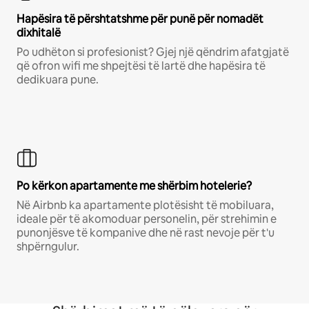
Hapësira të përshtatshme për punë për nomadët
dixhitalë
Po udhëton si profesionist? Gjej një qëndrim afatgjatë
që ofron wifi me shpejtësi të lartë dhe hapësira të
dedikuara pune.
Po kërkon apartamente me shërbim hotelerie?
Në Airbnb ka apartamente plotësisht të mobiluara,
ideale për të akomoduar personelin, për strehimin e
punonjësve të kompanive dhe në rast nevoje për t'u
shpërngulur.