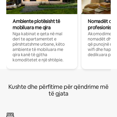
Ambiente plotësisht të
Nomadët dixh
mobiluara me qira
profesionistët
Nga kabinat e qeta në mal
Akomodime të 
deri te apartamentet e
nomadët dhe pr
përshtatshme urbane, këto
që punojnë në 
ambiente të mobiluara me
wifi dhe hapësi
qira kanë të gjitha
dedikuara pune
komoditetet e një shtëpie.
Kushte dhe përfitime për qëndrime më
të gjata