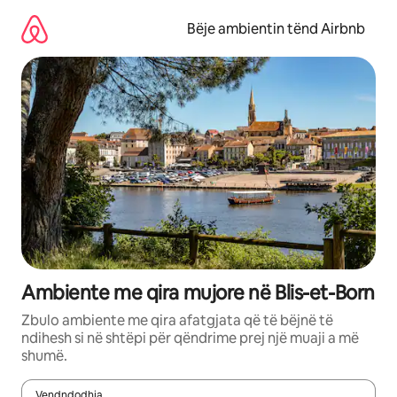
Kalo
te
Bëje ambientin tënd Airbnb
përmbajtja
Ambiente me qira mujore në Blis-et-Born
Zbulo ambiente me qira afatgjata që të bëjnë të
ndihesh si në shtëpi për qëndrime prej një muaji a më
shumë.
Vendndodhja