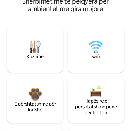
Shërbimet më të pëlqyera për
ambientet me qira mujore
Kuzhinë
wifi
Hapësirë e
E përshtatshme për
përshtatshme pune
kafshë
për laptop