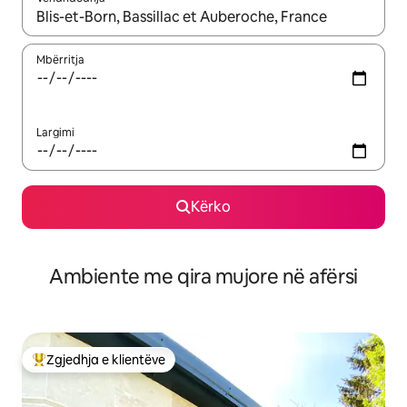
Kur rezultatet të jenë të disponueshme, lëviz me butonat e shig
Mbërritja
Largimi
Kërko
Ambiente me qira mujore në afërsi
Zgjedhja e klientëve
Më të mirat e zgjedhjeve të klientëve