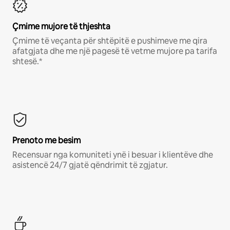
Çmime mujore të thjeshta
Çmime të veçanta për shtëpitë e pushimeve me qira
afatgjata dhe me një pagesë të vetme mujore pa tarifa
shtesë.*
Prenoto me besim
Recensuar nga komuniteti ynë i besuar i klientëve dhe
asistencë 24/7 gjatë qëndrimit të zgjatur.