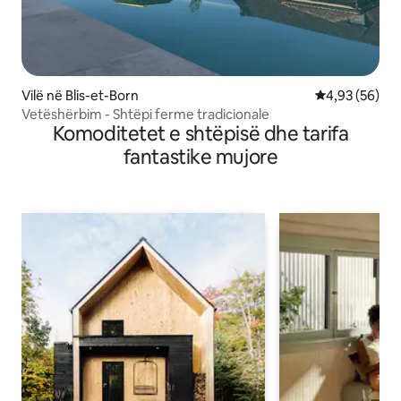
Vilë në Blis-et-Born
Vlerësimi mes
4,93 (56)
Vetëshërbim - Shtëpi ferme tradicionale
Komoditetet e shtëpisë dhe tarifa
fantastike mujore