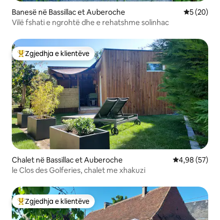
Banesë në Bassillac et Auberoche
Vlerësimi 
5 (20)
Vilë fshati e ngrohtë dhe e rehatshme solinhac
Zgjedhja e klientëve
Më të mirat e zgjedhjeve të klientëve
Chalet në Bassillac et Auberoche
Vlerësimi mes
4,98 (57)
le Clos des Golferies, chalet me xhakuzi
Zgjedhja e klientëve
Më të mirat e zgjedhjeve të klientëve