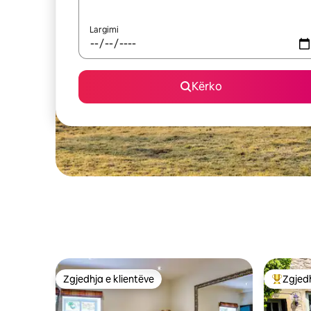
Largimi
Kërko
Zgjedhja e klientëve
Zgjedh
Zgjedhja e klientëve
Më të mi