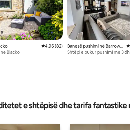
 nga 5, 26 vlerësime
acko
Vlerësimi mesatar 4,96 nga 5, 82 vlerësime
4,96 (82)
Banesë pushimi në Barrowf
V
ord
i në Blacko
Shtëpi e bukur pushimi me 3 
gjumi me parkim
tetet e shtëpisë dhe tarifa fantastike