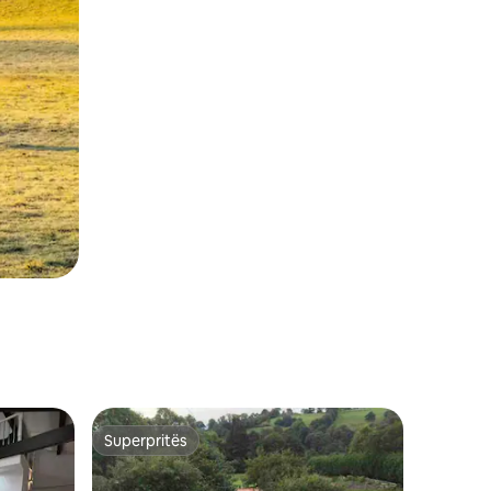
Superpritës
Superpritës