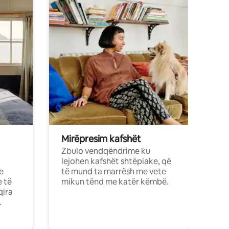
Mirëpresim kafshët
Zbulo vendqëndrime ku
lejohen kafshët shtëpiake, që
e
të mund ta marrësh me vete
e të
mikun tënd me katër këmbë.
qira
.