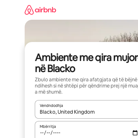
Kalo
te
përmbajtja
Ambiente me qira mujor
në Blacko
Zbulo ambiente me qira afatgjata që të bëjnë
ndihesh si në shtëpi për qëndrime prej një mua
a më shumë.
Vendndodhja
Kur rezultatet të jenë të disponueshme, lëviz me 
Mbërritja