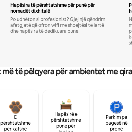
Hapësira të përshtatshme për punë për
P
nomadët dixhitalë
h
Po udhëton si profesionist? Gjej një qëndrim
N
afatgjatë që ofron wifi me shpejtësi të lartë
m
dhe hapësira të dedikuara pune.
p
k
s
 më të pëlqyera për ambientet me qir
Hapësirë e
E
Parkim pa
përshtatshme
përshtatshme
pagesë në
pune për
për kafshë
pronë
laptop