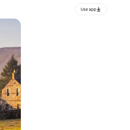
Use app
ëvizur ekranin.