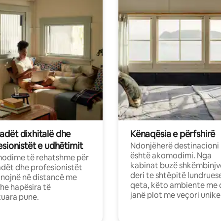
dët dixhitalë dhe
Kënaqësia e përfshirë
sionistët e udhëtimit
Ndonjëherë destinacioni
është akomodimi. Nga
odime të rehatshme për
kabinat buzë shkëmbinjv
ët dhe profesionistët
deri te shtëpitë lundrues
nojnë në distancë me
qeta, këto ambiente me 
dhe hapësira të
janë plot me veçori unike
uara pune.