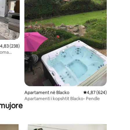
lerësimi mesatar 4,83 nga 5, 238 vlerësime
4,83 (238)
dhoma
Apartament në Blacko
Vlerësimi mesatar 4,87
4,87 (624)
Apartamenti i kopshtit Blacko- Pendle
 mujore