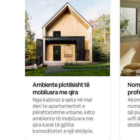
Ambiente plotësisht të
Noma
mobiluara me qira
profe
Nga kabinat e qeta në mal
Akom
deri te apartamentet e
nomad
përshtatshme urbane, këto
që pu
ambiente të mobiluara me
wifi 
qira kanë të gjitha
dedik
komoditetet e një shtëpie.