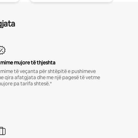
gjata
mime mujore të thjeshta
mime të veçanta për shtëpitë e pushimeve
e qira afatgjata dhe me një pagesë të vetme
ujore pa tarifa shtesë.*