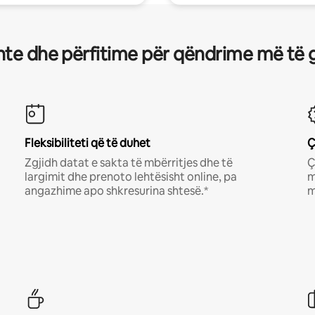
te dhe përfitime për qëndrime më të 
Fleksibiliteti që të duhet
Ç
Zgjidh datat e sakta të mbërritjes dhe të
Ç
largimit dhe prenoto lehtësisht online, pa
m
angazhime apo shkresurina shtesë.*
m