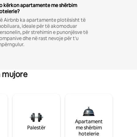
o kërkon apartamente me shërbim
otelerie?
ë Airbnb ka apartamente plotësisht të
obiluara, ideale për të akomoduar
ersonelin, për strehimin e punonjësve të
ompanive dhe në rast nevoje për t'u
hpërngulur.
a mujore
Apartament
Palestër
me shërbim
hotelerie