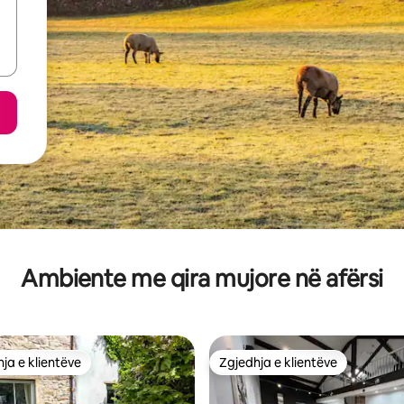
Ambiente me qira mujore në afërsi
ja e klientëve
Zgjedhja e klientëve
rat e zgjedhjeve të klientëve
Zgjedhja e klientëve