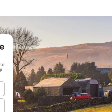
e
 të
ji
butonat e shigjetave lart e poshtë ose eksploro duke prekur ose duke l