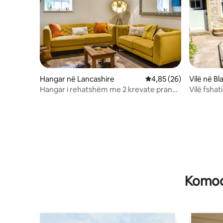
Hangar në Lancashire
Vlerësimi mesatar 4,85
4,85 (26)
Vilë në Bl
Hangar i rehatshëm me 2 krevate pranë
Vilë fshat
Pendle Hill
Komodi