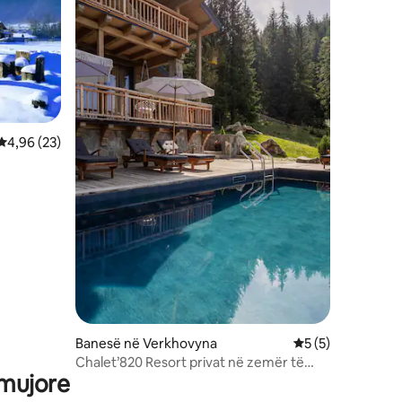
Vlerësimi mesatar 4,96 nga 5, 23 vlerësime
4,96 (23)
Banesë në Verkhovyna
Vlerësimi mesatar
5 (5)
Chalet’820 Resort privat në zemër të
 mujore
heshtjes së malit