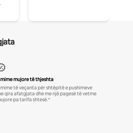
.
gjata
mime mujore të thjeshta
mime të veçanta për shtëpitë e pushimeve
e qira afatgjata dhe me një pagesë të vetme
ujore pa tarifa shtesë.*