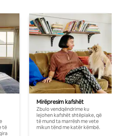
Mirëpresim kafshët
Zbulo vendqëndrime ku
lejohen kafshët shtëpiake, që
e
të mund ta marrësh me vete
e të
mikun tënd me katër këmbë.
qira