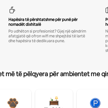
Hapësira të përshtatshme për punë për
P
nomadët dixhitalë
h
Po udhëton si profesionist? Gjej një qëndrim
N
afatgjatë që ofron wifi me shpejtësi të lartë
m
dhe hapësira të dedikuara pune.
p
k
s
t më të pëlqyera për ambientet me qi