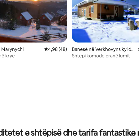
ë Marynychi
Vlerësimi mesatar 4,98 nga 5, 48 vlerësime
4,98 (48)
Banesë në Verkhovyns'kyi dis
trict
në krye
Shtëpi komode pranë lumit
 nga 5, 38 vlerësime
tetet e shtëpisë dhe tarifa fantastike