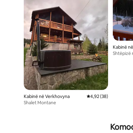
Kabinë n
Shtëpizë 
Kabinë në Verkhovyna
Vlerësimi mesatar 4,92
4,92 (38)
Shalet Montane
Komodi