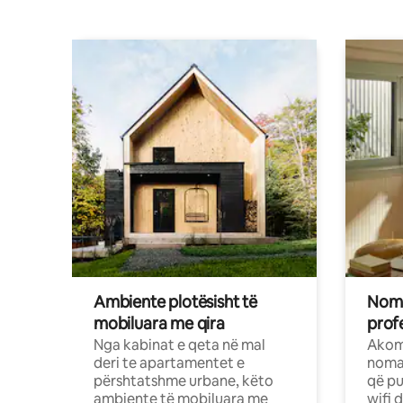
Ambiente plotësisht të
Noma
mobiluara me qira
profe
Nga kabinat e qeta në mal
Akom
deri te apartamentet e
nomad
përshtatshme urbane, këto
që pu
ambiente të mobiluara me
wifi 