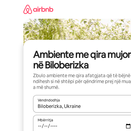
Kalo
te
përmbajtja
Ambiente me qira mujor
në Biloberizka
Zbulo ambiente me qira afatgjata që të bëjnë
ndihesh si në shtëpi për qëndrime prej një mua
a më shumë.
Vendndodhja
Kur rezultatet të jenë të disponueshme, lëviz me 
Mbërritja