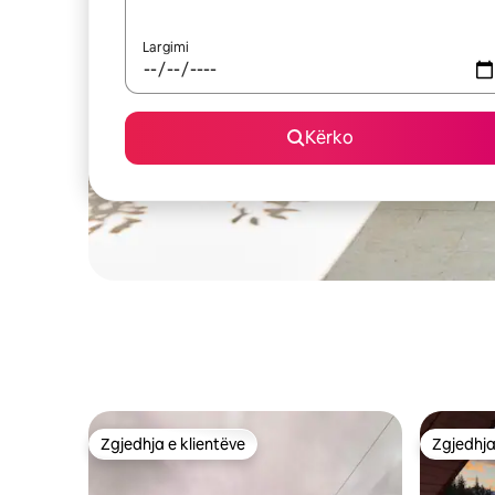
Largimi
Kërko
Zgjedhja e klientëve
Zgjedhja
Zgjedhja e klientëve
Zgjedhja