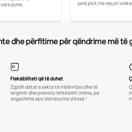
janë plot me veçori unike
uara pune.
te dhe përfitime për qëndrime më të 
Fleksibiliteti që të duhet
Ç
Zgjidh datat e sakta të mbërritjes dhe të
Ç
largimit dhe prenoto lehtësisht online, pa
m
angazhime apo shkresurina shtesë.*
m