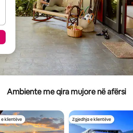
Ambiente me qira mujore në afërsi
 e klientëve
Zgjedhja e klientëve
 e klientëve
Zgjedhja e klientëve