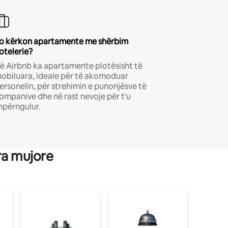
o kërkon apartamente me shërbim
otelerie?
ë Airbnb ka apartamente plotësisht të
obiluara, ideale për të akomoduar
ersonelin, për strehimin e punonjësve të
ompanive dhe në rast nevoje për t'u
hpërngulur.
ra mujore