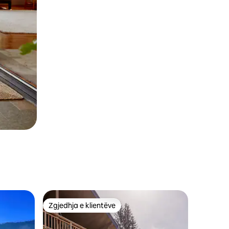
Zgjedhja e klientëve
Zgjedhja e klientëve