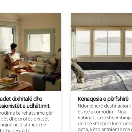
dët dixhitalë dhe
Kënaqësia e përfshirë
sionistët e udhëtimit
Ndonjëherë destinacioni
është akomodimi. Nga
odime të rehatshme për
kabinat buzë shkëmbinjv
ët dhe profesionistët
deri te shtëpitë lundrues
nojnë në distancë me
qeta, këto ambiente me 
dhe hapësira të