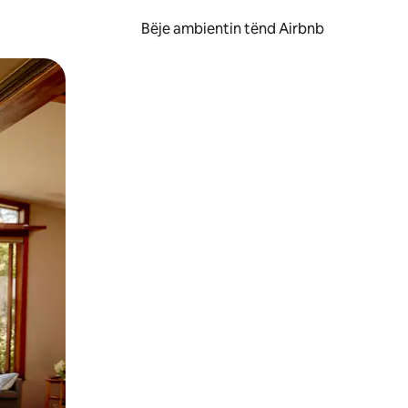
Bëje ambientin tënd Airbnb
ëvizur ekranin.