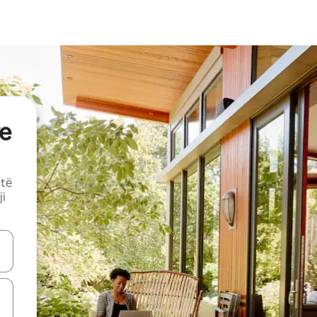
e
 të
ji
butonat e shigjetave lart e poshtë ose eksploro duke prekur ose duke l