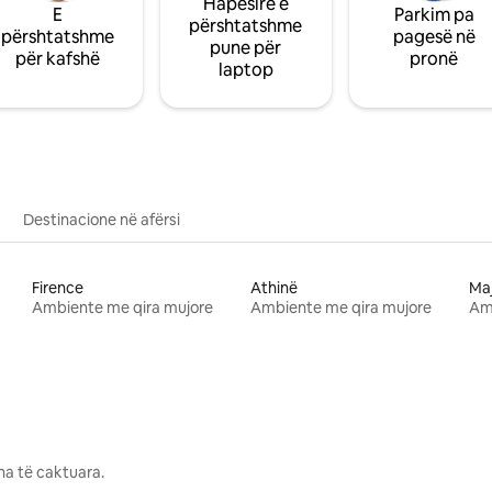
Hapësirë e
E
Parkim pa
përshtatshme
përshtatshme
pagesë në
pune për
për kafshë
pronë
laptop
Destinacione në afërsi
Firence
Athinë
Ma
Ambiente me qira mujore
Ambiente me qira mujore
Am
na të caktuara.