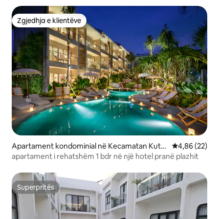
Zgjedhja e klientëve
Zgjedhja e klientëve
Apartament kondominial në Kecamatan Kuta
Vlerësimi mes
4,86 (22)
Utara
apartament i rehatshëm 1 bdr në një hotel pranë plazhit
Superpritës
Superpritës