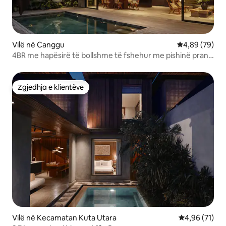
Vilë në Canggu
Vlerësimi mes
4,89 (79)
4BR me hapësirë të bollshme të fshehur me pishinë pranë
OXO
Zgjedhja e klientëve
Zgjedhja e klientëve
Vilë në Kecamatan Kuta Utara
Vlerësimi mes
4,96 (71)