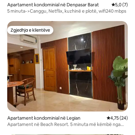
Apartament kondominial në Denpasar Barat
Vlerësimi m
5,0 (7)
5 minuta->Canggu, Netflix, kuzhinë e plotë, wifi240 mbps
Zgjedhja e klientëve
Zgjedhja e klientëve
Apartament kondominial në Legian
Vlerësimi mes
4,75 (24)
Apartament në Beach Resort. 5 minuta më këmbë nga
Legian Beach