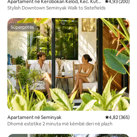
Apartament në Kerobokan Kelod, Kec. Kuta
Vlerësimi mesa
4,93 (200)
Utara, Kabupaten Badung
Stylish Downtown Seminyak Walk to Sistefields
Superpritës
Superpritës
Apartament në Seminyak
Vlerësimi mesa
4,82 (365)
Dhomë estetike 2 minuta më këmbë deri në plazh