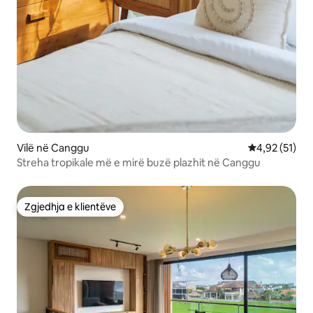
Vilë në Canggu
Vlerësimi mes
4,92 (51)
Streha tropikale më e mirë buzë plazhit në Canggu
Zgjedhja e klientëve
Zgjedhja e klientëve