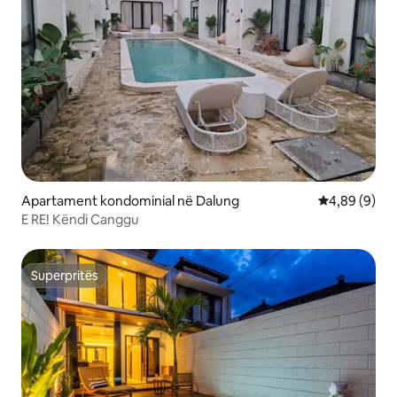
Apartament kondominial në Dalung
Vlerësimi me
4,89 (9)
E RE! Këndi Canggu
Superpritës
Superpritës