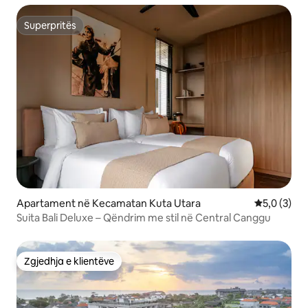
Superpritës
Superpritës
Apartament në Kecamatan Kuta Utara
Vlerësimi m
5,0 (3)
Suita Bali Deluxe – Qëndrim me stil në Central Canggu
Zgjedhja e klientëve
Zgjedhja e klientëve