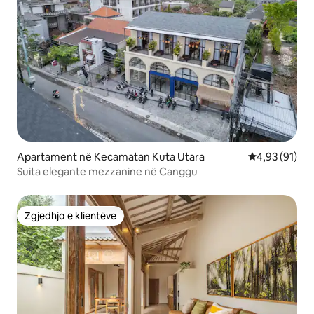
Apartament në Kecamatan Kuta Utara
Vlerësimi mes
4,93 (91)
Suita elegante mezzanine në Canggu
Zgjedhja e klientëve
Zgjedhja e klientëve