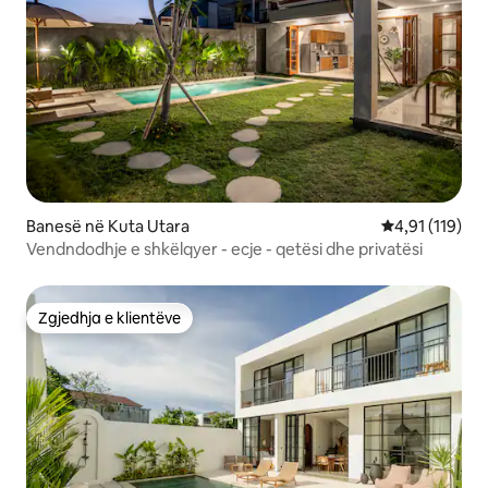
Banesë në Kuta Utara
Vlerësimi mesa
4,91 (119)
Vendndodhje e shkëlqyer - ecje - qetësi dhe privatësi
Zgjedhja e klientëve
Zgjedhja e klientëve