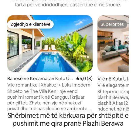
larta për vendndodhjen, pastërtinë e më shumë.
Zgjedhja e klientëve
Superpritës
Zgjedhja e klientëve
Superpritës
Banesë në Kecamatan Kuta Ut
Vlerësimi mesatar 5,0 nga 5,
5,0 (8)
Vilë në Kuta Utara
ara
Vilë romantike | Xhakuzi + Luksi modern
Vilë elegante me 
Berawa pranë Atla
Shpëto në The Villa Keni, një vend
Shtëpi me dizajn 
pushimi romantik në Canggu, i krijuar
plazhit Berawa, Fin
për çiftet. Zhytu nën yje në xhakuzi
plazhit Atlas (2 mi
privat dhe më pas çlodhu në ambiente
ndodhet në një v
Shërbimet më të kërkuara për shtëpitë e
të brendshme elegante dhe moderne
mrekullueshme dhe
me tekstura të ngrohta natyrale. 2
nga klubet më të 
pushimit me qira pranë Plazhi Berawa
dhoma gjumi, 2 banjo, mund të flenë deri
restorantet e mir
në 4 persona. Dhoma e ndenjjes me
të dëgjosh muzikë 