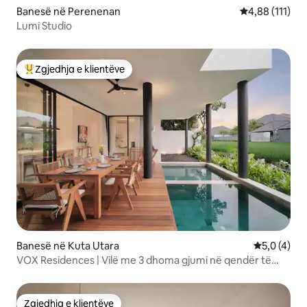
Banesë në Perenenan
Vlerësimi mesa
4,88 (111)
Lumi Studio
Zgjedhja e klientëve
Më të mirat e zgjedhjeve të klientëve
Banesë në Kuta Utara
Vlerësimi m
5,0 (4)
VOX Residences | Vilë me 3 dhoma gjumi në qendër të
Canggu
Zgjedhja e klientëve