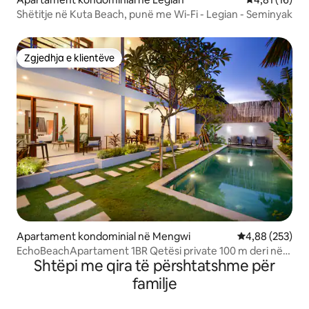
Shëtitje në Kuta Beach, punë me Wi-Fi - Legian - Seminyak
Zgjedhja e klientëve
Zgjedhja e klientëve
Apartament kondominial në Mengwi
Vlerësimi mesa
4,88 (253)
EchoBeachApartament 1BR Qetësi private 100 m deri në
Shtëpi me qira të përshtatshme për
plazh
familje