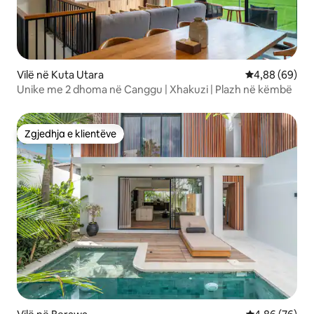
Vilë në Kuta Utara
Vlerësimi mes
4,88 (69)
Unike me 2 dhoma në Canggu | Xhakuzi | Plazh në këmbë
Zgjedhja e klientëve
Zgjedhja e klientëve