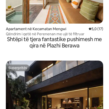
Apartament në Kecamatan Mengwi
Vlerësimi me
5,0 (17)
Qëndrim i qetë në Perenenan me ujë të filtruar
Shtëpi të tjera fantastike pushimesh me
qira në Plazhi Berawa
Superpritës
Superpritës