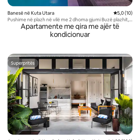
Banesë në Kuta Utara
Vlerësimi me
5,0 (10)
Pushime në plazh në vilë me 2 dhoma gjumi Buzë plazhit,
Apartamente me qira me ajër të
Canggu
kondicionuar
Superpritës
Superpritës