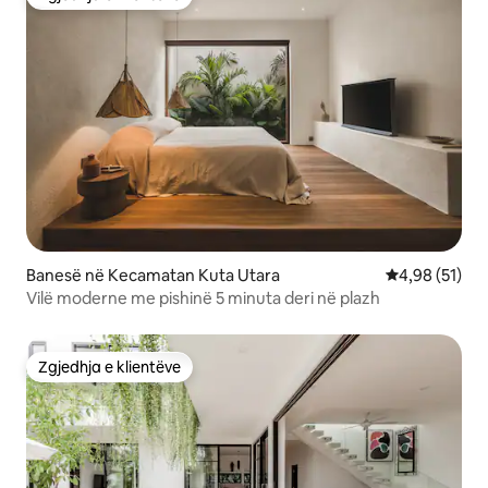
Zgjedhja e klientëve
Banesë në Kecamatan Kuta Utara
Vlerësimi mes
4,98 (51)
Vilë moderne me pishinë 5 minuta deri në plazh
Zgjedhja e klientëve
Zgjedhja e klientëve