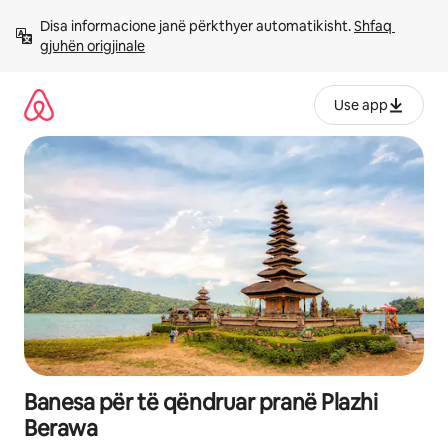
Kalo
Disa informacione janë përkthyer automatikisht. 
Shfaq 
te
gjuhën origjinale
përmbajtja
Use app
Banesa për të qëndruar pranë Plazhi
Berawa