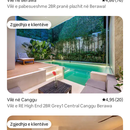
Vilë në Berawa
Vlerësimi mes
4,86 (76)
Vilë e pabesueshme 2BR pranë plazhit në Berawa!
Zgjedhja e klientëve
Zgjedhja e klientëve
Vilë në Canggu
Vlerësimi mes
4,95 (20)
Vilë e RE High End 2BR Grey1 Central Canggu Berawa
Zgjedhja e klientëve
Zgjedhja e klientëve