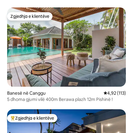
Zgjedhja e klientëve
Zgjedhja e klientëve
Banesë në Canggu
Vlerësimi mesa
4,92 (113)
5 dhoma gjumi vilë 400m Berawa plazh 12m Pishinë !
Zgjedhja e klientëve
Më të mirat e zgjedhjeve të klientëve