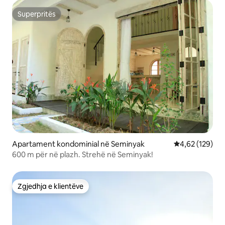
Superpritës
Superpritës
Apartament kondominial në Seminyak
Vlerësimi mesa
4,62 (129)
600 m për në plazh. Strehë në Seminyak!
Zgjedhja e klientëve
Zgjedhja e klientëve