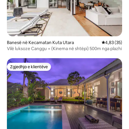
Banesë në Kecamatan Kuta Utara
Vlerësimi mes
4,83 (35)
Vilë luksoze Canggu + (Kinema në shtëpi) 500m nga plazhi
Zgjedhja e klientëve
Zgjedhja e klientëve