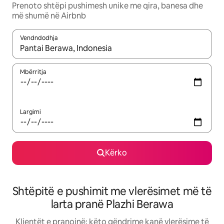
Prenoto shtëpi pushimesh unike me qira, banesa dhe
më shumë në Airbnb
Vendndodhja
Kur rezultatet të jenë të disponueshme, lëviz me butonat e shig
Mbërritja
Largimi
Kërko
Shtëpitë e pushimit me vlerësimet më të
larta pranë Plazhi Berawa
Klientët e pranojnë: këto qëndrime kanë vlerësime të