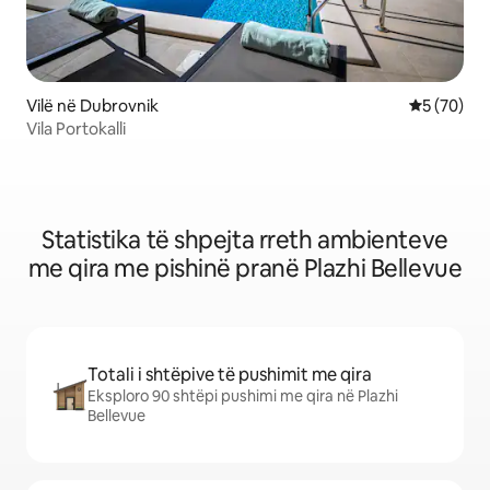
Vilë në Dubrovnik
Vlerësimi 
5 (70)
Vila Portokalli
Statistika të shpejta rreth ambienteve
me qira me pishinë pranë Plazhi Bellevue
Totali i shtëpive të pushimit me qira
Eksploro 90 shtëpi pushimi me qira në Plazhi
Bellevue