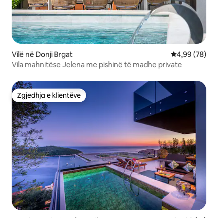
Vilë në Donji Brgat
Vlerësimi mes
4,99 (78)
Vila mahnitëse Jelena me pishinë të madhe private
Zgjedhja e klientëve
Zgjedhja e klientëve