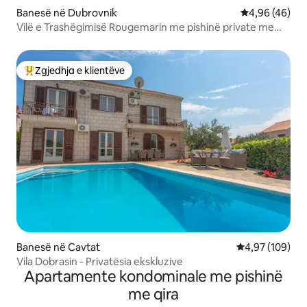
Banesë në Dubrovnik
Vlerësimi mes
4,96 (46)
Vilë e Trashëgimisë Rougemarin me pishinë private me
ngrohje
Zgjedhja e klientëve
Më të mirat e zgjedhjeve të klientëve
Banesë në Cavtat
Vlerësimi mesa
4,97 (109)
Vila Dobrasin - Privatësia ekskluzive
Apartamente kondominale me pishinë
me qira