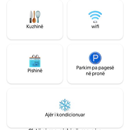
privat me varkë që ofrojmë me anijen
natyrë dhe një ta
tonë të shpejtë përreth ishujve
pamje nga Deti Adri
Dubrovnik Elplace} ite dhe Qytetit të
pamje mahnitëse 
Vjetër. Noto në plazhe me rërë, shpella,
historik. Vizitorët mund të relaksohen në
zhytu në një det të pastër dhe dreko në
kopsht, të mobilu
Kuzhinë
wifi
restorante të mira peshku. Në fund të
barbekju dhe një 
fundit, fotografo panoramën e qytetit të
natyrë nën pergol
vjetër të Dubrovnikut nga deti dhe kalo
shezlongë dielli. Ambientet e
një kujtim të këndshëm nga Dubrovniku.
lavanderisë përfsh
Apartamenti ndodhet në një kodër të
një tharëse.
vogël në Montovjerna, me pamje
mahnitëse të Detit Adriatik. Qyteti i
Vjetër i Dubrovnikut është rreth pesë
Parkim pa pagesë
Pishinë
minuta larg me makinë, ndërsa plazhi
në pronë
më i afërt, Bellevue, është rreth 300
metra larg.
Ajër i kondicionuar