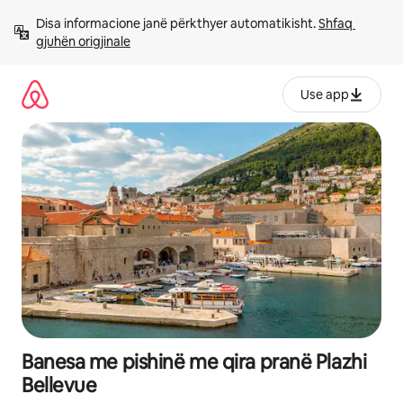
Kalo
Disa informacione janë përkthyer automatikisht. 
Shfaq 
te
gjuhën origjinale
përmbajtja
Use app
Banesa me pishinë me qira pranë Plazhi
Bellevue