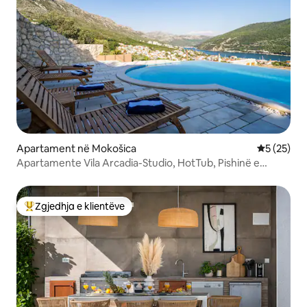
Apartament në Mokošica
Vlerësimi 
5 (25)
Apartamente Vila Arcadia-Studio, HotTub, Pishinë e
përbashkët
Zgjedhja e klientëve
Më të mirat e zgjedhjeve të klientëve