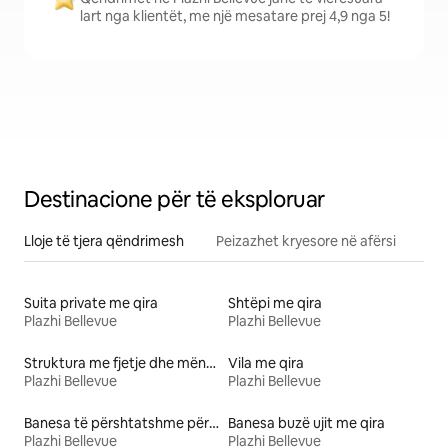
lart nga klientët, me një mesatare prej 4,9 nga 5!
Destinacione për të eksploruar
Lloje të tjera qëndrimesh
Peizazhet kryesore në afërsi
Suita private me qira
Shtëpi me qira
Plazhi Bellevue
Plazhi Bellevue
Struktura me fjetje dhe mëngjes
Vila me qira
Plazhi Bellevue
Plazhi Bellevue
Banesa të përshtatshme për kafshë me qira
Banesa buzë ujit me qira
Plazhi Bellevue
Plazhi Bellevue