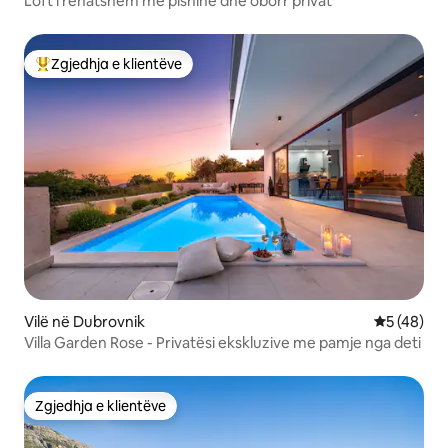
Loft i rehatshëm me pishinë dhe oborr privat
Zgjedhja e klientëve
Më të mirat e zgjedhjeve të klientëve
Vilë në Dubrovnik
Vlerësimi 
5 (48)
Villa Garden Rose - Privatësi ekskluzive me pamje nga deti
Zgjedhja e klientëve
Zgjedhja e klientëve