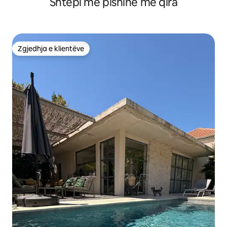
Shtëpi me pishinë me qira
Zgjedhja e klientëve
Zgjedhja e klientëve