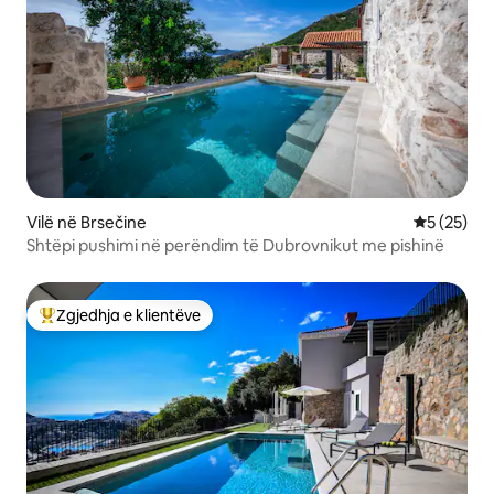
Vilë në Brsečine
Vlerësimi 
5 (25)
Shtëpi pushimi në perëndim të Dubrovnikut me pishinë
Zgjedhja e klientëve
Më të mirat e zgjedhjeve të klientëve