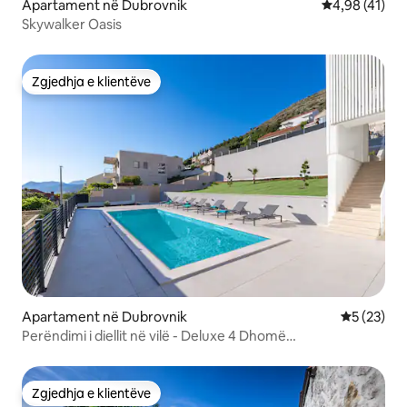
Apartament në Dubrovnik
Vlerësimi mes
4,98 (41)
Skywalker Oasis
Zgjedhja e klientëve
Zgjedhja e klientëve
Apartament në Dubrovnik
Vlerësimi 
5 (23)
Perëndimi i diellit në vilë - Deluxe 4 Dhomë
gjumi/Ballkon/Pamje nga deti
Zgjedhja e klientëve
Zgjedhja e klientëve