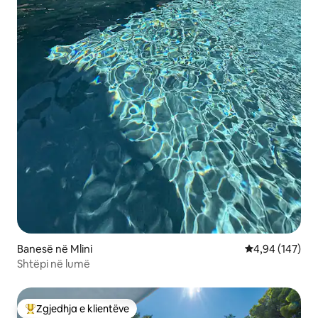
Banesë në Mlini
Vlerësimi mesa
4,94 (147)
Shtëpi në lumë
Zgjedhja e klientëve
Më të mirat e zgjedhjeve të klientëve