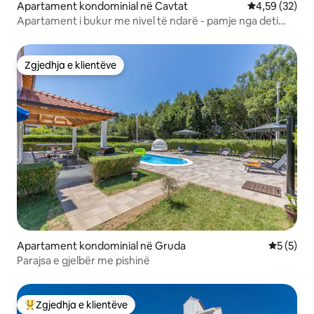
Apartament kondominial në Cavtat
Vlerësimi mes
4,59 (32)
Apartament i bukur me nivel të ndarë - pamje nga deti
dhe pishina
Zgjedhja e klientëve
Zgjedhja e klientëve
Apartament kondominial në Gruda
Vlerësimi
5 (5)
Parajsa e gjelbër me pishinë
Zgjedhja e klientëve
Më të mirat e zgjedhjeve të klientëve