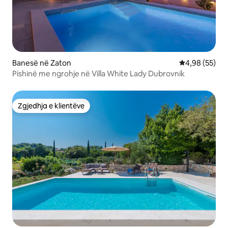
Banesë në Zaton
Vlerësimi mes
4,98 (55)
Pishinë me ngrohje në Villa White Lady Dubrovnik
Zgjedhja e klientëve
Zgjedhja e klientëve