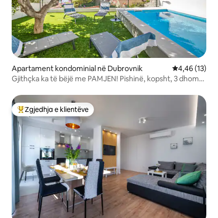
Apartament kondominial në Dubrovnik
Vlerësimi mes
4,46 (13)
Gjithçka ka të bëjë me PAMJEN! Pishinë, kopsht, 3 dhoma
gjumi
Zgjedhja e klientëve
Më të mirat e zgjedhjeve të klientëve