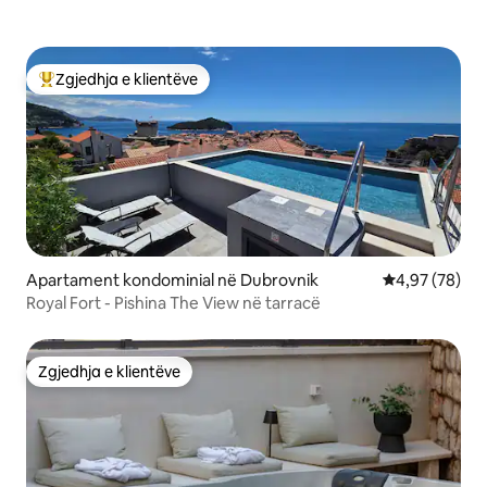
Zgjedhja e klientëve
Më të mirat e zgjedhjeve të klientëve
Apartament kondominial në Dubrovnik
Vlerësimi mes
4,97 (78)
Royal Fort - Pishina The View në tarracë
Zgjedhja e klientëve
Zgjedhja e klientëve