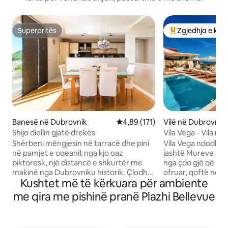
Superpritës
Zgjedhja e klie
Superpritës
Më të mirat e zgj
Banesë në Dubrovnik
Vlerësimi mesatar 4,89 nga 5, 1
4,89 (171)
Vilë në Dubrovnik
Shijo diellin gjatë drekës
Vila Vega - Vila m
pishinë
Shërbeni mëngjesin në tarracë dhe pini
Vila Vega ndodhet 
në pamjet e oqeanit nga kjo oaz
jashtë Mureve të Q
piktoresk, një distancë e shkurtër me
nga çdo gjë që Du
makinë nga Dubrovniku historik. Çlodhu
ofruar, qoftë nëse
Kushtet më të kërkuara për ambiente
në divan pranë murit karakteristik ose
Qytetin e Vjetër hi
freskohu pas një dite në diell me një
të shumta ose në p
me qira me pishinë pranë Plazhi Bellevue
zhytje në pishinë në mbrëmje. Pasi të
Mesdheut dhe notin
shijojmë pishinën dhe të eksplorojmë
Adriatik. Vila Vega, vila e bukur me tre
qytetin, shijoje ditën në një udhëtim
dhoma gjumi ka një