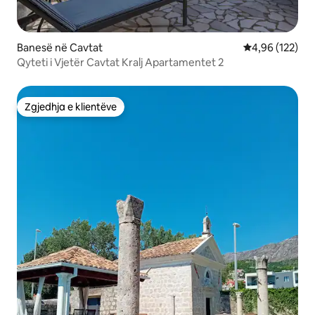
Banesë në Cavtat
Vlerësimi mesa
4,96 (122)
Qyteti i Vjetër Cavtat Kralj Apartamentet 2
Zgjedhja e klientëve
Zgjedhja e klientëve