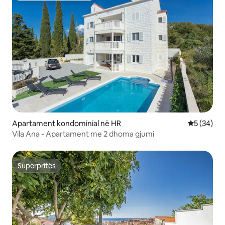
Apartament kondominial në HR
Vlerësimi 
5 (34)
Vila Ana - Apartament me 2 dhoma gjumi
Superpritës
Superpritës