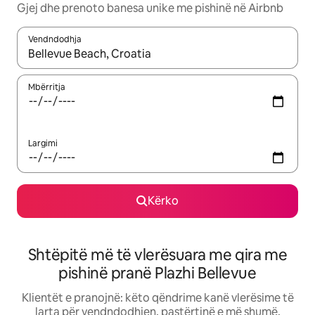
Gjej dhe prenoto banesa unike me pishinë në Airbnb
Vendndodhja
Kur rezultatet të jenë të disponueshme, lëviz me butonat e shig
Mbërritja
Largimi
Kërko
Shtëpitë më të vlerësuara me qira me
pishinë pranë Plazhi Bellevue
Klientët e pranojnë: këto qëndrime kanë vlerësime të
larta për vendndodhjen, pastërtinë e më shumë.