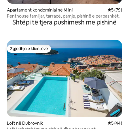
Apartament kondominial në Mlini
Vlerësimi 
5 (79)
Penthouse familjar, tarracë, pamje, pishinë e përbashkët.
Shtëpi të tjera pushimesh me pishinë
Zgjedhja e klientëve
Zgjedhja e klientëve
Loft në Dubrovnik
Vlerësimi 
5 (44)