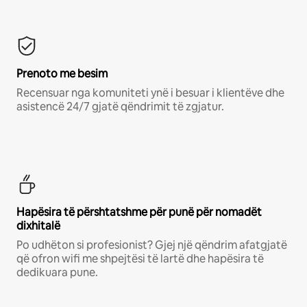
Prenoto me besim
Recensuar nga komuniteti ynë i besuar i klientëve dhe
asistencë 24/7 gjatë qëndrimit të zgjatur.
Hapësira të përshtatshme për punë për nomadët
dixhitalë
Po udhëton si profesionist? Gjej një qëndrim afatgjatë
që ofron wifi me shpejtësi të lartë dhe hapësira të
dedikuara pune.