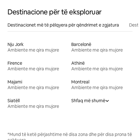
Destinacione për të eksploruar
Destinacionet më të pëlqyera për qëndrimet e zgjatura
Desti
Nju Jork
Barcelonë
Ambiente me qira mujore
Ambiente me qira mujore
Firence
Athinë
Ambiente me qira mujore
Ambiente me qira mujore
Majami
Montreal
Ambiente me qira mujore
Ambiente me qira mujore
Siatëll
Shfaq më shumë
Ambiente me qira mujore
*Mund të ketë përjashtime në disa zona dhe për disa prona të
caktuara.