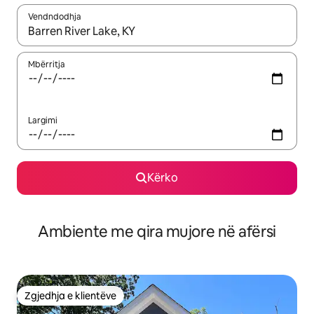
Vendndodhja
Kur rezultatet të jenë të disponueshme, lëviz me butonat e shig
Mbërritja
Largimi
Kërko
Ambiente me qira mujore në afërsi
Zgjedhja e klientëve
Zgjedhja e klientëve