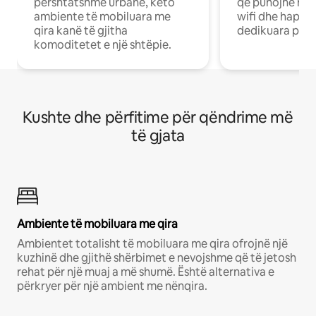
përshtatshme urbane, këto
që punojnë në 
ambiente të mobiluara me
wifi dhe hapësi
qira kanë të gjitha
dedikuara pune
komoditetet e një shtëpie.
Kushte dhe përfitime për qëndrime më
të gjata
Ambiente të mobiluara me qira
Ambientet totalisht të mobiluara me qira ofrojnë një
kuzhinë dhe gjithë shërbimet e nevojshme që të jetosh
rehat për një muaj a më shumë. Është alternativa e
përkryer për një ambient me nënqira.