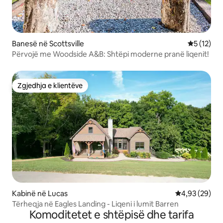
Banesë në Scottsville
Vlerësimi 
5 (12)
Përvojë me Woodside A&B: Shtëpi moderne pranë liqenit!
Zgjedhja e klientëve
Zgjedhja e klientëve
Kabinë në Lucas
Vlerësimi mes
4,93 (29)
Tërheqja në Eagles Landing - Liqeni i lumit Barren
Komoditetet e shtëpisë dhe tarifa