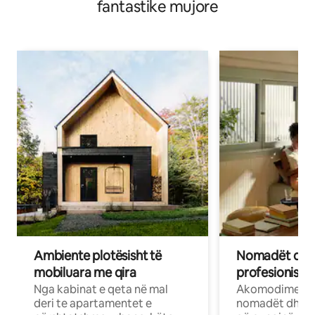
fantastike mujore
Ambiente plotësisht të
Nomadët dixh
mobiluara me qira
profesionistët
Nga kabinat e qeta në mal
Akomodime të 
deri te apartamentet e
nomadët dhe pr