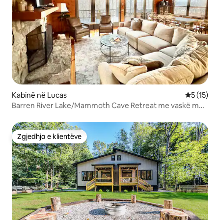
Kabinë në Lucas
Vlerësimi 
5 (15)
Barren River Lake/Mammoth Cave Retreat me vaskë me
hidromasazh!
Zgjedhja e klientëve
Zgjedhja e klientëve