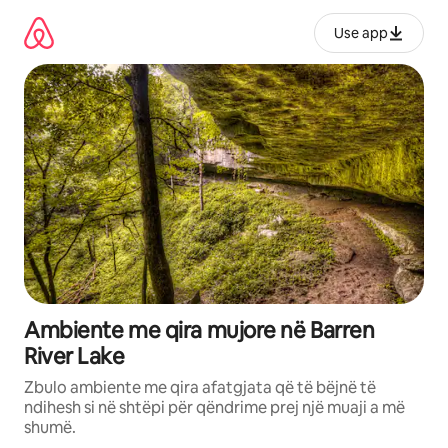
Kalo
te
Use app
përmbajtja
Ambiente me qira mujore në Barren
River Lake
Zbulo ambiente me qira afatgjata që të bëjnë të
ndihesh si në shtëpi për qëndrime prej një muaji a më
shumë.