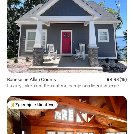
Banesë në Allen County
Vlerësimi mes
4,93 (15)
Luxury Lakefront Retreat me pamje nga liqeni shterpë
Zgjedhja e klientëve
Më të mirat e zgjedhjeve të klientëve