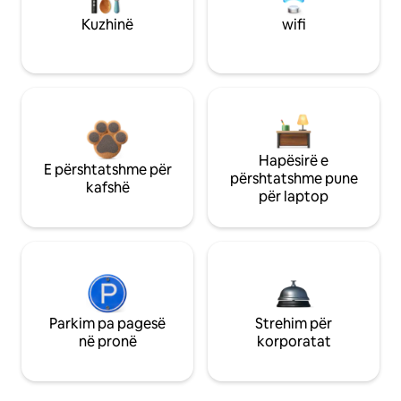
Kuzhinë
wifi
Hapësirë e
E përshtatshme për
përshtatshme pune
kafshë
për laptop
Parkim pa pagesë
Strehim për
në pronë
korporatat