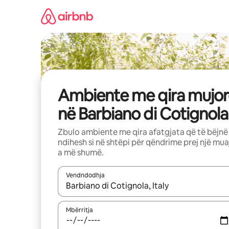
Kalo
te
përmbajtja
Ambiente me qira mujor
në Barbiano di Cotignola
Zbulo ambiente me qira afatgjata që të bëjnë
ndihesh si në shtëpi për qëndrime prej një mua
a më shumë.
Vendndodhja
Kur rezultatet të jenë të disponueshme, lëviz me 
Mbërritja