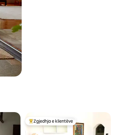
Zgjedhja e klientëve
Më të mirat e zgjedhjeve të klientëve