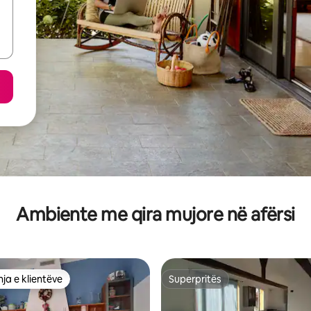
Ambiente me qira mujore në afërsi
ja e klientëve
Superpritës
rat e zgjedhjeve të klientëve
Superpritës