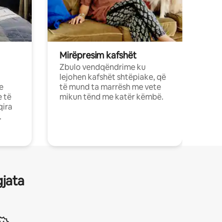
Mirëpresim kafshët
Zbulo vendqëndrime ku
lejohen kafshët shtëpiake, që
e
të mund ta marrësh me vete
e të
mikun tënd me katër këmbë.
qira
.
gjata