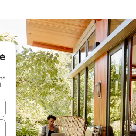
e
 të
ji
butonat e shigjetave lart e poshtë ose eksploro duke prekur ose duke l