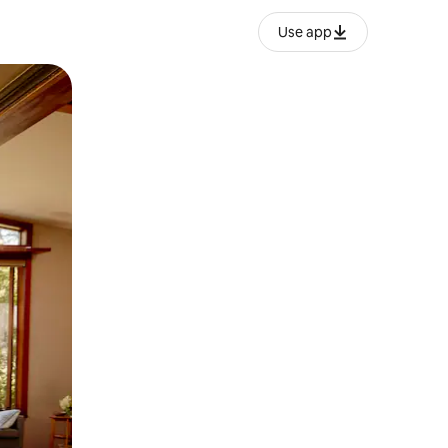
Use app
ëvizur ekranin.