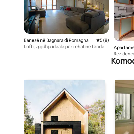
Banesë në Bagnara di Romagna
Vlerësimi mesatar 
5 (8)
Lofti, zgjidhja ideale për rehatinë tënde.
Apartame
Rezidenca
Komodi
Codazzi