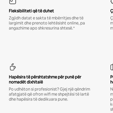
Fleksibiliteti që të duhet
Ç
Zgjidh datat e sakta të mbërritjes dhe të
Ç
largimit dhe prenoto lehtësisht online, pa
m
angazhime apo shkresurina shtesë.*
m
Hapësira të përshtatshme për punë për
P
nomadët dixhitalë
h
Po udhëton si profesionist? Gjej një qëndrim
N
afatgjatë që ofron wifi me shpejtësi të lartë
m
dhe hapësira të dedikuara pune.
p
k
s