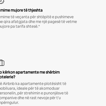
mime mujore të thjeshta
mime të veçanta për shtëpitë e pushimeve
e qira afatgjata dhe me një pagesë të vetme
ujore pa tarifa shtesë.*
o kërkon apartamente me shërbim
otelerie?
ë Airbnb ka apartamente plotësisht të
obiluara, ideale për të akomoduar
ersonelin, për strehimin e punonjësve të
ompanive dhe në rast nevoje për t'u
hpërngulur.