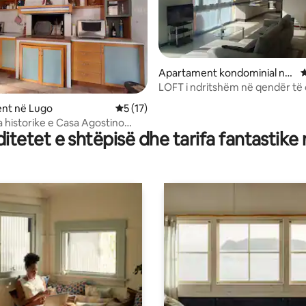
Apartament kondominial në
V
Massa Lombarda
LOFT i ndritshëm në qendër të 
5 nga 5, 8 vlerësime
pranë Lugo/Imola
nt në Lugo
Vlerësimi mesatar 5 nga 5, 17 vlerësime
5 (17)
 historike e Casa Agostino
tetet e shtëpisë dhe tarifa fantastike