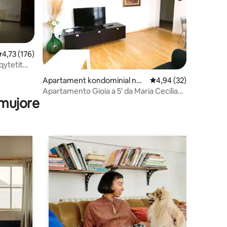
lerësimi mesatar 4,73 nga 5, 176 vlerësime
4,73 (176)
qytetit
Apartament kondominial në
Vlerësimi mesatar 4,9
4,94 (32)
Lugo
Apartamento Gioia a 5' da Maria Cecilia
 mujore
Hospital