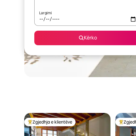
Largimi
Kërko
Zgjedhja e klientëve
Zgjedh
Më të mirat e zgjedhjeve të klientëve
Më të mi