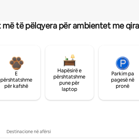
 më të pëlqyera për ambientet me qir
Hapësirë e
E
Parkim pa
përshtatshme
përshtatshme
pagesë në
pune për
për kafshë
pronë
laptop
Destinacione në afërsi