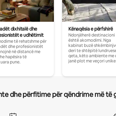
dët dixhitalë dhe
Kënaqësia e përfshirë
sionistët e udhëtimit
Ndonjëherë destinacioni
është akomodimi. Nga
odime të rehatshme për
kabinat buzë shkëmbinjv
ët dhe profesionistët
deri te shtëpitë lundrues
nojnë në distancë me
qeta, këto ambiente me 
dhe hapësira të
janë plot me veçori unike
uara pune.
te dhe përfitime për qëndrime më të 