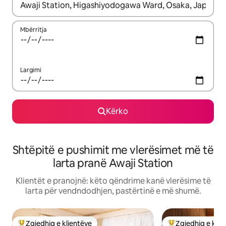
Kur rezultatet të jenë të disponueshme, lëviz me butonat e shig
Mbërritja
Largimi
Kërko
Shtëpitë e pushimit me vlerësimet më të
larta pranë Awaji Station
Klientët e pranojnë: këto qëndrime kanë vlerësime të
larta për vendndodhjen, pastërtinë e më shumë.
Zgjedhja e klientëve
Zgjedhja e klie