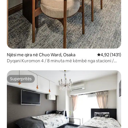
Njësi me qira në Chuo Ward, Osaka
Vlerësimi mesat
4,92 (1431)
Dyqani Kuromon 4 / 8 minuta më këmbë nga stacioni /
Tregu Kuromon / Shinsaibashi / Dotonbori / Namba /
Tsūtenkaku / USJ / KIX direkt , Apartament me dy krevate
dopio
Superpritës
Superpritës