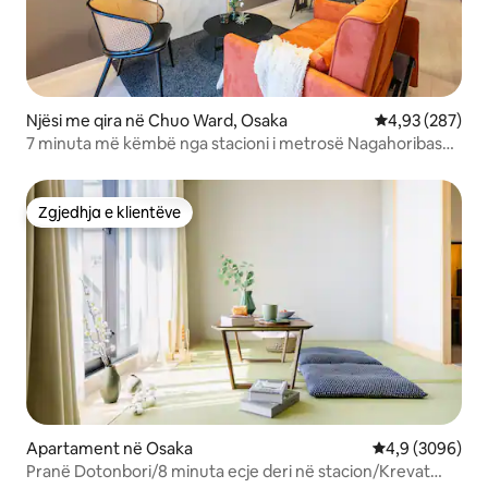
Njësi me qira në Chuo Ward, Osaka
Vlerësimi mesa
4,93 (287)
7 minuta më këmbë nga stacioni i metrosë Nagahoribashi
/ 10 minuta me tren për në Namba dhe Umeda / FDS Aura,
apartament me 2 dhoma gjumi
Zgjedhja e klientëve
Zgjedhja e klientëve
Apartament në Osaka
Vlerësimi mesat
4,9 (3096)
Pranë Dotonbori/8 minuta ecje deri në stacion/Krevat