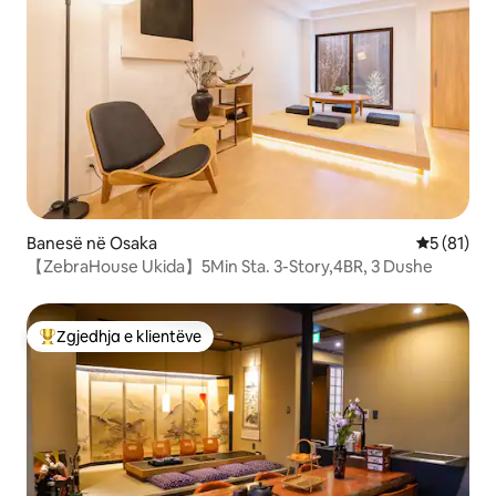
Banesë në Osaka
Vlerësimi 
5 (81)
【ZebraHouse Ukida】5Min Sta. 3-Story,4BR, 3 Dushe
Zgjedhja e klientëve
Më të mirat e zgjedhjeve të klientëve