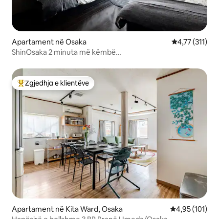
Apartament në Osaka
Vlerësimi mesa
4,77 (311)
ShinOsaka 2 minuta më këmbë
Deluxe/FreeLuggageDropping3pax
Zgjedhja e klientëve
Më të mirat e zgjedhjeve të klientëve
Apartament në Kita Ward, Osaka
Vlerësimi mesa
4,95 (101)