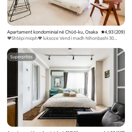
Apartament kondominial në Chūō-ku, Osaka
Vlerësimi mesa
4,93 (209)
❤️Shtëpi miqsh❤️ luksoze Vend i madh Nihonbashi 30
sekonda Dotonbori Kuromon Ichiba Namba 3 dhoma 10
persona
Superpritës
Superpritës