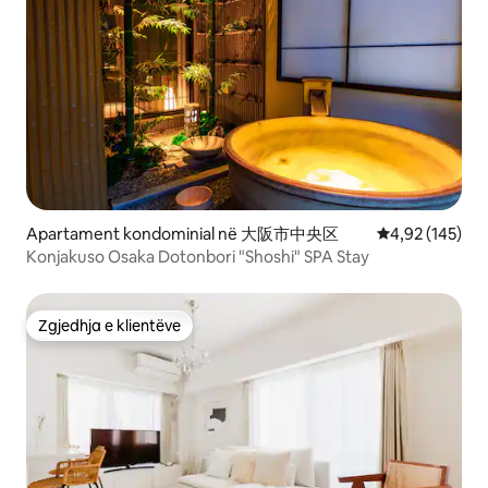
Apartament kondominial në 大阪市中央区
Vlerësimi mesa
4,92 (145)
Konjakuso Osaka Dotonbori "Shoshi" SPA Stay
Zgjedhja e klientëve
Zgjedhja e klientëve