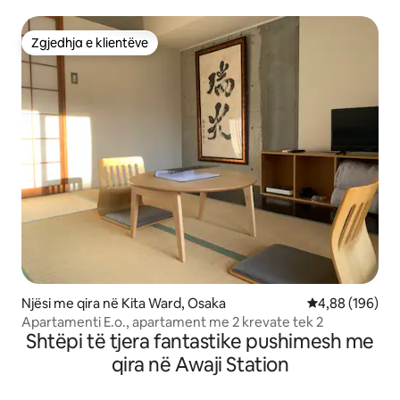
dopio
Zgjedhja e klientëve
Zgjedhja e klientëve
Njësi me qira në Kita Ward, Osaka
Vlerësimi mesa
4,88 (196)
Apartamenti E.o., apartament me 2 krevate tek 2
Shtëpi të tjera fantastike pushimesh me
qira në Awaji Station