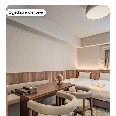
Zgjedhja e klientëve
Zgjedhja e klientëve