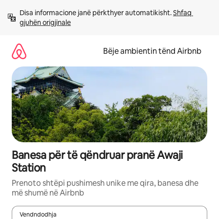
Kalo
Disa informacione janë përkthyer automatikisht. 
Shfaq 
te
gjuhën origjinale
përmbajtja
Bëje ambientin tënd Airbnb
Banesa për të qëndruar pranë Awaji
Station
Prenoto shtëpi pushimesh unike me qira, banesa dhe
më shumë në Airbnb
Vendndodhja