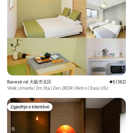
Banesë në 大阪市北区
Vlerësimi m
5 (182)
Walk Umeda | 2m Sta | Zen 2BDR | Retro | Easy USJ
Zgjedhja e klientëve
Zgjedhja e klientëve