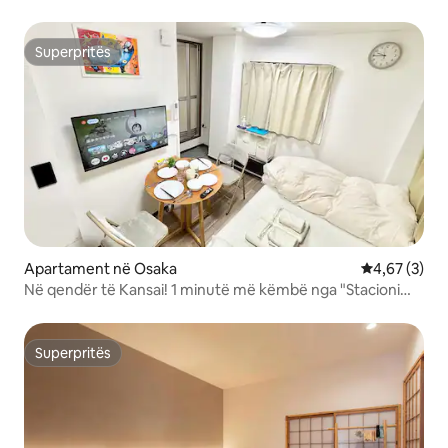
Superpritës
Superpritës
Apartament në Osaka
Vlerësimi me
4,67 (3)
Në qendër të Kansai! 1 minutë më këmbë nga "Stacioni
Hankyu Awaji"! Përjetoni jetën e mbrëmjes në Japoni!
Ngjitur me rrugën tregtare Showa Retro‼ Mirëpresim
qëndrime afatgjata!
Superpritës
Superpritës