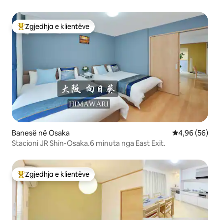
Zgjedhja e klientëve
Më të mirat e zgjedhjeve të klientëve
Banesë në Osaka
Vlerësimi mes
4,96 (56)
Stacioni JR Shin-Osaka.6 minuta nga East Exit.
Zgjedhja e klientëve
Më të mirat e zgjedhjeve të klientëve