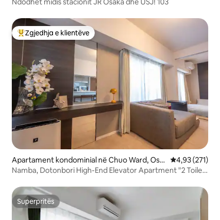
Ndodhet midis stacionit JR Osaka dhe USJ! 103
Zgjedhja e klientëve
Më të mirat e zgjedhjeve të klientëve
Apartament kondominial në Chuo Ward, Osa
Vlerësimi mesa
4,93 (271)
ka
Namba, Dotonbori High-End Elevator Apartment "2 Toilet"
1 minutë më këmbë për në tregun e metrosë dhe
Kuromon 3 minuta dhe Shinsaibashi 5 minuta,
Superpritës
Superpritës