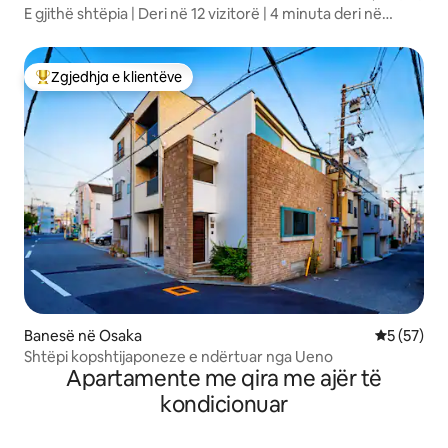
E gjithë shtëpia | Deri në 12 vizitorë | 4 minuta deri në
stacionin Awaji
Zgjedhja e klientëve
Më të mirat e zgjedhjeve të klientëve
Banesë në Osaka
Vlerësimi 
5 (57)
Shtëpi kopshtijaponeze e ndërtuar nga Ueno
Apartamente me qira me ajër të
kondicionuar