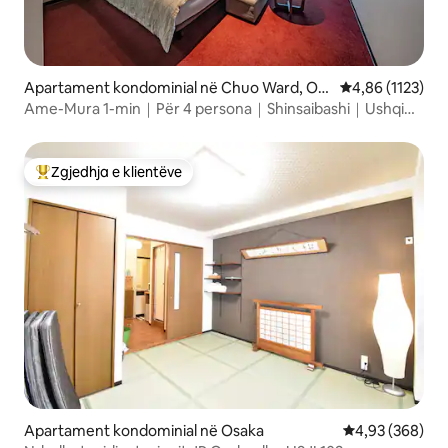
Apartament kondominial në Chuo Ward, Os
Vlerësimi mesat
4,86 (1123)
aka
Ame-Mura 1-min｜Për 4 persona｜Shinsaibashi｜Ushqim
dhe Vintage
Zgjedhja e klientëve
Më të mirat e zgjedhjeve të klientëve
Apartament kondominial në Osaka
Vlerësimi mesa
4,93 (368)