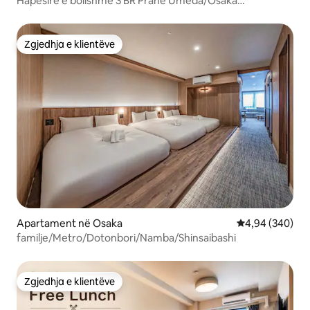
Hapësirë e bollshme 3 BR Pranë Umeda/Osaka
Sta./Nakazakicho
Zgjedhja e klientëve
Zgjedhja e klientëve
Apartament në Osaka
Vlerësimi mesat
4,94 (340)
familje/Metro/Dotonbori/Namba/Shinsaibashi
Zgjedhja e klientëve
Zgjedhja e klientëve