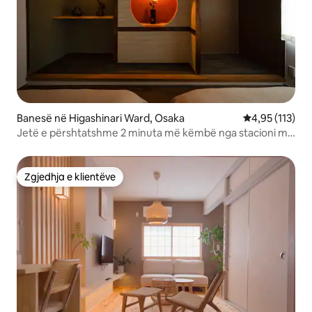
Banesë në Higashinari Ward, Osaka
Vlerësimi mesa
4,95 (113)
Jetë e përshtatshme 2 minuta më këmbë nga stacioni më
i afërt / Parku dhe kursi i maratonës në rrëzë të
Kështjellës Osaka / Në mes të Osakës
Zgjedhja e klientëve
Zgjedhja e klientëve