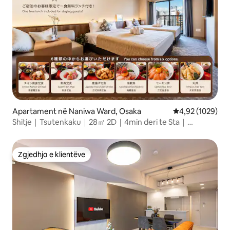
Apartament në Naniwa Ward, Osaka
Vlerësimi mesat
4,92 (1029)
Shitje｜Tsutenkaku｜28㎡ 2D｜4min deri te Sta｜
Dotonbori Namba
Zgjedhja e klientëve
Zgjedhja e klientëve