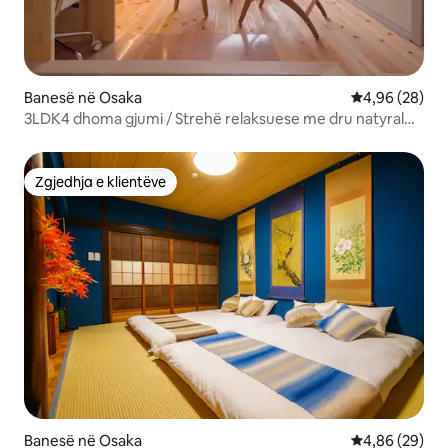
Banesë në Osaka
Vlerësimi mes
4,96 (28)
3LDK4 dhoma gjumi / Strehë relaksuese me dru natyral
dhe gjelbërim / 82㎡ / 7 minuta nga Shin-Osaka / 5 minuta
më këmbë nga stacioni më i afërt / Një udhëtim me
buzëqeshje me familjen
Zgjedhja e klientëve
Zgjedhja e klientëve
Banesë në Osaka
Vlerësimi mes
4,86 (29)