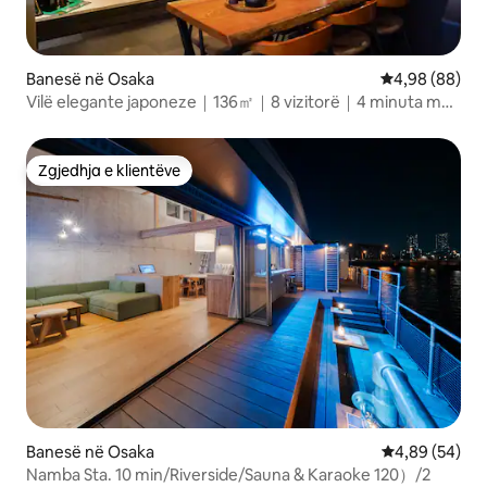
Banesë në Osaka
Vlerësimi mes
4,98 (88)
Vilë elegante japoneze｜136㎡｜8 vizitorë｜4 minuta më
këmbë
Zgjedhja e klientëve
Zgjedhja e klientëve
Banesë në Osaka
Vlerësimi mes
4,89 (54)
Namba Sta. 10 min/Riverside/Sauna & Karaoke 120）/2