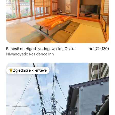
Banesë në Higashiyodogawa-ku, Osaka
Vlerësimi mesa
4,74 (130)
Niwanoyado Residence Inn
Zgjedhja e klientëve
Më të mirat e zgjedhjeve të klientëve