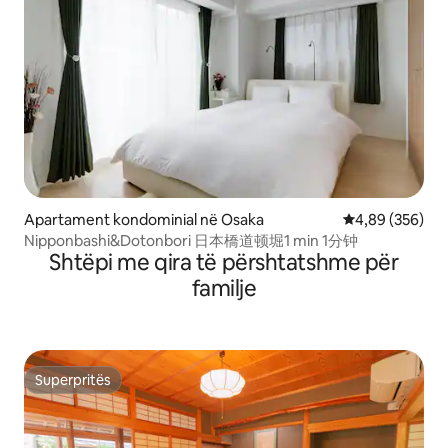
Apartament kondominial në Osaka
Vlerësimi mesa
4,89 (356)
Nipponbashi&Dotonbori 日本橋道顿堀1 min 1分钟
Shtëpi me qira të përshtatshme për
familje
Superpritës
Superpritës