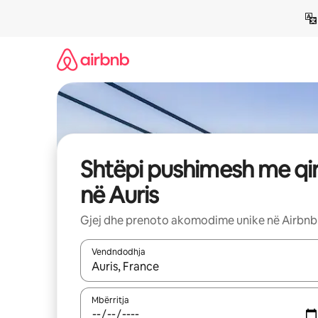
Kalo
te
përmbajtja
Shtëpi pushimesh me qi
në Auris
Gjej dhe prenoto akomodime unike në Airbnb
Vendndodhja
Kur rezultatet të jenë të disponueshme, lëviz me 
Mbërritja