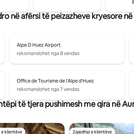
o në afërsi të peizazheve kryesore në
Alpe D Huez Airport
rekomandohet nga 8 vendas
Office de Tourisme de l'Alpe d'Huez
rekomandohet nga 7 vendas
htëpi të tjera pushimesh me qira në Aur
 e klientëve
Zgjedhja e klientëve