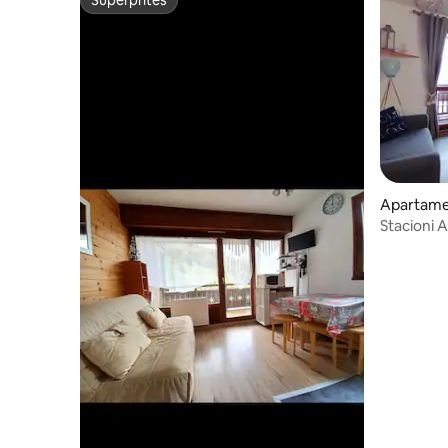
Superpritës
Superpritës
Apartame
Stacioni A