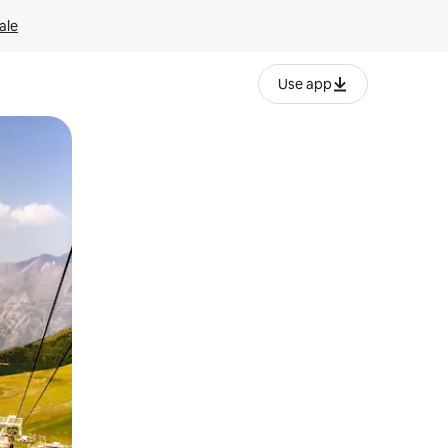
ale
Use app
ëvizur ekranin.