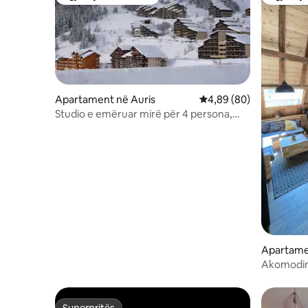
Zgjedhja e klientëve
Zgjedhja
Apartament në Auris
Vlerësimi mesatar 4,89
4,89 (80)
Studio e emëruar mirë për 4 persona,
pamje e shkëlqyer
Apartame
sans
Akomodim 
rafinim