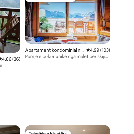
Më të mirat e zgjedhjeve të klientëve
Apartament kondominial në
Vlerësimi mesatar 4,99
4,99 (103)
Huez
Pamje e bukur unike nga malet për skijim
Vlerësimi mesatar 4,86 nga 5, 36 vlerësime
4,86 (36)
në këmbë
me