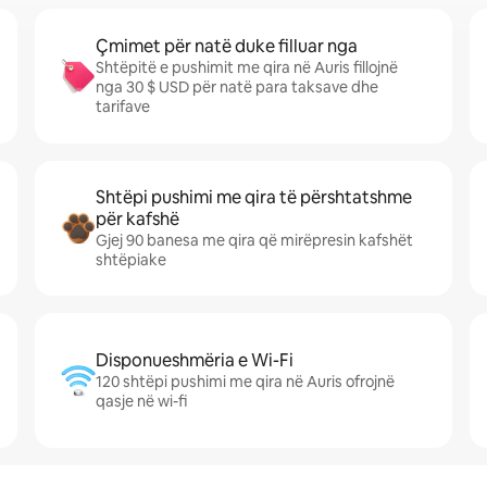
Çmimet për natë duke filluar nga
Shtëpitë e pushimit me qira në Auris fillojnë
nga 30 $ USD për natë para taksave dhe
tarifave
Shtëpi pushimi me qira të përshtatshme
për kafshë
Gjej 90 banesa me qira që mirëpresin kafshët
shtëpiake
Disponueshmëria e Wi-Fi
120 shtëpi pushimi me qira në Auris ofrojnë
qasje në wi-fi