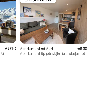
Zgjedhja e klientëve
Zgjedhja e klientëve
Vlerësimi mesatar 5 nga 5, 14 vlerësime
5 (14)
Apartament në Auris
Vlerësimi mesatar
5 (5)
 të
Apartament 8p për skijim brenda/jashtë