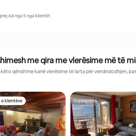
rej 4,6 nga 5 nga klientët
shimesh me qira me vlerësime më të mir
: këto qëndrime kanë vlerësime të larta për vendndodhjen, pa
 e klientëve
Superpritës
 e klientëve
Superpritës