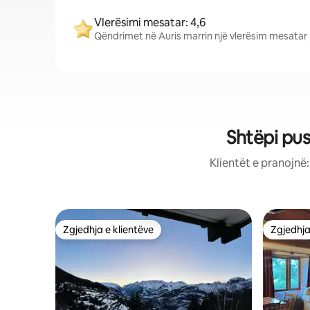
Vlerësimi mesatar: 4,6
Qëndrimet në Auris marrin një vlerësim mesatar p
Shtëpi pu
Klientët e pranojnë
Zgjedhja e klientëve
Zgjedhja
Zgjedhja e klientëve
Zgjedhja