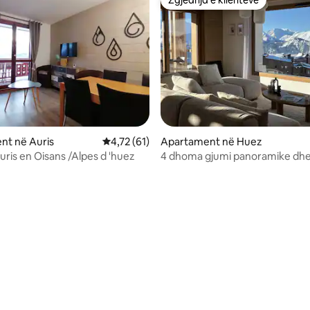
Zgjedhja e klientëve
Zgjedhja e klientëve
nt në Auris
Vlerësimi mesatar 4,72 nga 5, 61 vlerësime
4,72 (61)
Apartament në Huez
uris en Oisans /Alpes d 'huez
4 dhoma gjumi panoramike dhe
shkëlqyera, në shpate me