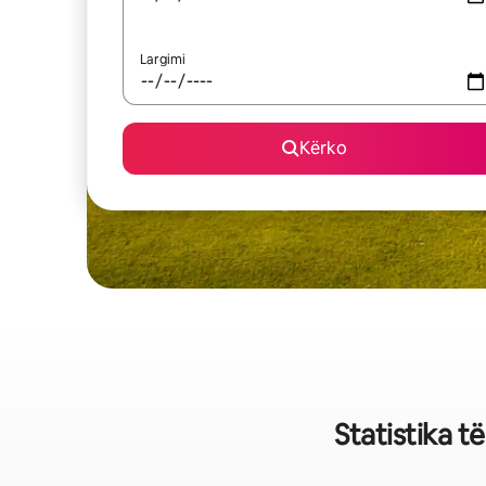
Largimi
Kërko
Statistika t