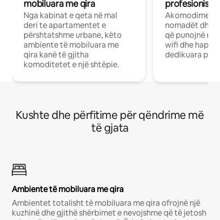
mobiluara me qira
profesionistët
Nga kabinat e qeta në mal
Akomodime të 
deri te apartamentet e
nomadët dhe pr
përshtatshme urbane, këto
që punojnë në 
ambiente të mobiluara me
wifi dhe hapësi
qira kanë të gjitha
dedikuara pune
komoditetet e një shtëpie.
Kushte dhe përfitime për qëndrime më
të gjata
Ambiente të mobiluara me qira
Ambientet totalisht të mobiluara me qira ofrojnë një
kuzhinë dhe gjithë shërbimet e nevojshme që të jetosh