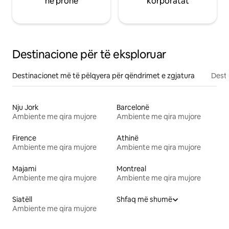
në pronë
korporatat
Destinacione për të eksploruar
Destinacionet më të pëlqyera për qëndrimet e zgjatura
Desti
Nju Jork
Barcelonë
Ambiente me qira mujore
Ambiente me qira mujore
Firence
Athinë
Ambiente me qira mujore
Ambiente me qira mujore
Majami
Montreal
Ambiente me qira mujore
Ambiente me qira mujore
Siatëll
Shfaq më shumë
Ambiente me qira mujore