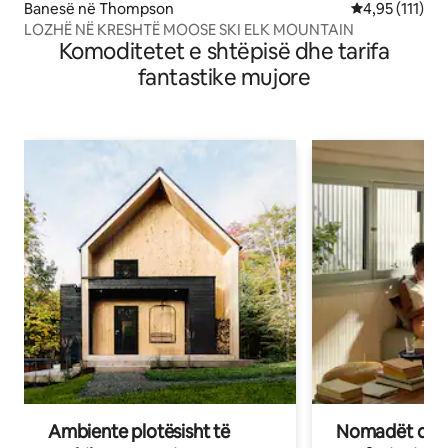
Banesë në Thompson
Vlerësimi mesa
4,95 (111)
LOZHË NË KRESHTË MOOSE SKI ELK MOUNTAIN
Komoditetet e shtëpisë dhe tarifa
fantastike mujore
Ambiente plotësisht të
Nomadët dixh