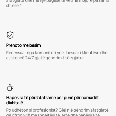
afatgjata dhe me një pagesë të vetme mujore pa tarifa
shtesë.*
Prenoto me besim
Recensuar nga komuniteti ynë i besuar i klientëve dhe
asistencë 24/7 gjatë qëndrimit të zgjatur.
Hapësira të përshtatshme për punë për nomadët
dixhitalë
Po udhëton si profesionist? Gjej një qëndrim afatgjatë
që ofron wifi me shpejtësi të lartë dhe hapësira të