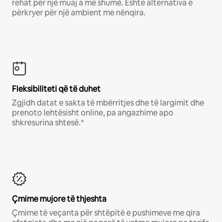
rehat për një muaj a më shumë. Është alternativa e
përkryer për një ambient me nënqira.
Fleksibiliteti që të duhet
Zgjidh datat e sakta të mbërritjes dhe të largimit dhe
prenoto lehtësisht online, pa angazhime apo
shkresurina shtesë.*
Çmime mujore të thjeshta
Çmime të veçanta për shtëpitë e pushimeve me qira