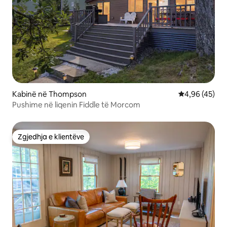
Kabinë në Thompson
Vlerësimi mes
4,96 (45)
Pushime në liqenin Fiddle të Morcom
Zgjedhja e klientëve
Zgjedhja e klientëve