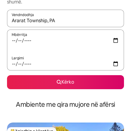
shumë.
Vendndodhja
Kur rezultatet të jenë të disponueshme, lëviz me butonat e shig
Mbërritja
Largimi
Kërko
Ambiente me qira mujore në afërsi