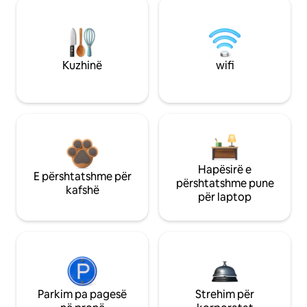
Kuzhinë
wifi
Hapësirë e
E përshtatshme për
përshtatshme pune
kafshë
për laptop
Parkim pa pagesë
Strehim për