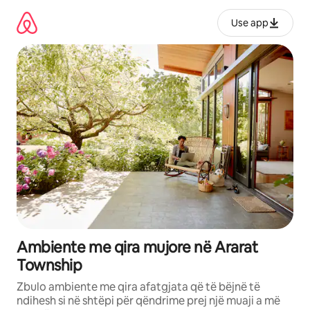
Kalo
te
Use app
përmbajtja
Ambiente me qira mujore në Ararat
Township
Zbulo ambiente me qira afatgjata që të bëjnë të
ndihesh si në shtëpi për qëndrime prej një muaji a më