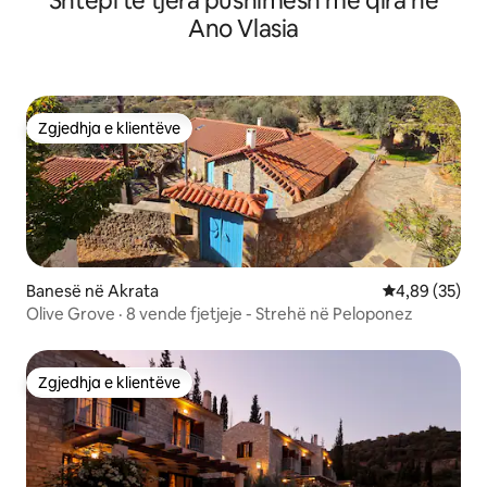
Shtëpi të tjera pushimesh me qira në
Ano Vlasia
Zgjedhja e klientëve
Zgjedhja e klientëve
Banesë në Akrata
Vlerësimi mes
4,89 (35)
Olive Grove · 8 vende fjetjeje - Strehë në Peloponez
Zgjedhja e klientëve
Zgjedhja e klientëve