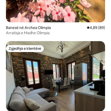
Banesë në Archea Olimpia
Vlerësimi mes
4,89 (89)
Arratisja e Madhe Olimpia
Zgjedhja e klientëve
Zgjedhja e klientëve