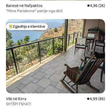
Banesë në Nafpaktos
Vlerësimi mes
4,96 (26)
"Mme Parisienne" pamje nga deti
Zgjedhja e klientëve
Më të mirat e zgjedhjeve të klientëve
Vilë në Kirra
Vlerësimi mes
4,99 (86)
SHTËPI FSHATI