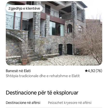
Zgjedhja e klientëve
Zgjedhja e klientëve
Banesë në Elati
Vlerësimi mes
4,92 (76)
Shtëpia tradicionale dhe e rehatshme e Elatit
Destinacione për të eksploruar
Destinacione në afërsi
Peizazhet kryesore në afërsi