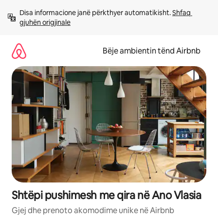
Kalo
Disa informacione janë përkthyer automatikisht. 
Shfaq 
te
gjuhën origjinale
përmbajtja
Bëje ambientin tënd Airbnb
Shtëpi pushimesh me qira në Ano Vlasia
Gjej dhe prenoto akomodime unike në Airbnb