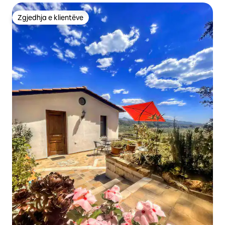
Zgjedhja e klientëve
Zgjedhja e klientëve