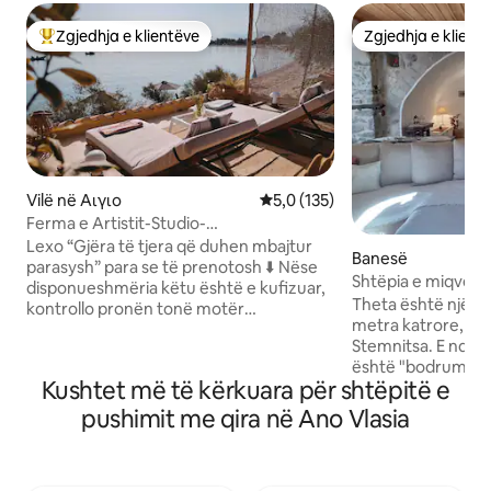
Zgjedhja e klientëve
Zgjedhja e klient
Më të mirat e zgjedhjeve të klientëve
Zgjedhja e klient
Vilë në Αιγιο
Vlerësimi mesatar 5,0 nga 5, 1
5,0 (135)
Ferma e Artistit-Studio-
Ath/Airp/tren/link ☀️
Lexo “Gjëra të tjera që duhen mbajtur
Banesë
parasysh” para se të prenotosh ⬇️ Nëse
Shtëpia e miqve T
disponueshmëria këtu është e kufizuar,
Theta është një buj
kontrollo pronën tonë motër
metra katrore, pak
“Maisonette”. Pas 7 vitesh pritjeje
Stemnitsa. E ndërtu
vizitorësh dhe si udhëtar vetë, besoj në
është "bodrumi" (k
mikpritjen e vërtetë dhe shpirtërore.
Kushtet më të kërkuara për shtëpitë e
shtëpie tradicional
Nuk ka AI, nuk ka dollapë, nuk ka
hapësirë të bollsh
aplikacione të ftohta. Prit një
pushimit me qira në Ano Vlasia
plotësisht në viti
mirëseardhje të ngrohtë, pastrim me
deri në 4 persona.
standarde të larta dhe asistencë në çdo
hapësirë të veçan
kohë që të duhet. Shtëpitë tona të qeta