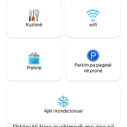
Wi-Fi dhe Smart TV 
dhe rustike janë disa hapa larg detit, me
Amazon Prime. Ball
një kopsht ëndrrash plot me bimë,
një pamje të kënd
pallonj, mace dhe qen miqësorë dhe një
oborrit në shpatin 
pellg të qetë. 🌅🏖🌊🦚
Parkim afër shtëpi
Kuzhinë
wifi
Parkim pa pagesë
Pishinë
në pronë
Ajër i kondicionuar