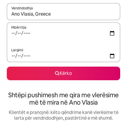
Vendndodhja
Kur rezultatet të jenë të disponueshme, lëviz me butonat e shig
Mbërritja
Largimi
Kërko
Shtëpi pushimesh me qira me vlerësime
më të mira në Ano Vlasia
Klientët e pranojnë: këto qëndrime kanë vlerësime të
larta për vendndodhjen, pastërtinë e më shumë.