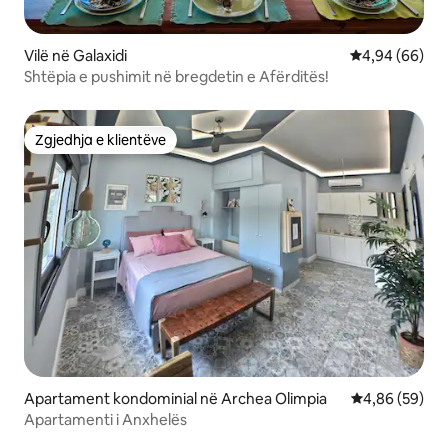
Vilë në Galaxidi
Vlerësimi mes
4,94 (66)
Shtëpia e pushimit në bregdetin e Afërditës!
Zgjedhja e klientëve
Zgjedhja e klientëve
Apartament kondominial në Archea Olimpia
Vlerësimi mes
4,86 (59)
Apartamenti i Anxhelës