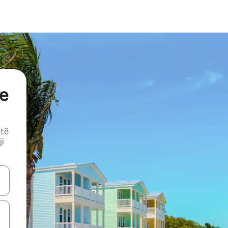
e
 të
ji
butonat e shigjetave lart e poshtë ose eksploro duke prekur ose duke l