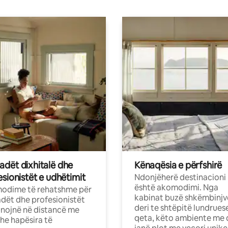
dët dixhitalë dhe
Kënaqësia e përfshirë
sionistët e udhëtimit
Ndonjëherë destinacioni
është akomodimi. Nga
odime të rehatshme për
kabinat buzë shkëmbinjv
ët dhe profesionistët
deri te shtëpitë lundrues
nojnë në distancë me
qeta, këto ambiente me 
dhe hapësira të