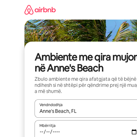
Kalo
te
përmbajtja
Ambiente me qira mujor
në Anne's Beach
Zbulo ambiente me qira afatgjata që të bëjnë
ndihesh si në shtëpi për qëndrime prej një mua
a më shumë.
Vendndodhja
Kur rezultatet të jenë të disponueshme, lëviz me 
Mbërritja