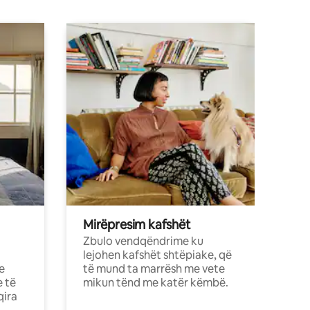
Mirëpresim kafshët
Zbulo vendqëndrime ku
lejohen kafshët shtëpiake, që
e
të mund ta marrësh me vete
e të
mikun tënd me katër këmbë.
qira