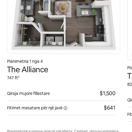
Planimetria 1 nga 4
The Alliance
Pl
T
747 ft²
82
$1,500
Qiraja mujore fillestare
Qi
$641
Fitimet mesatare për një
javë
Fi
Planimetritë e kateve janë të përafërta. Çmimet, disponueshmëria