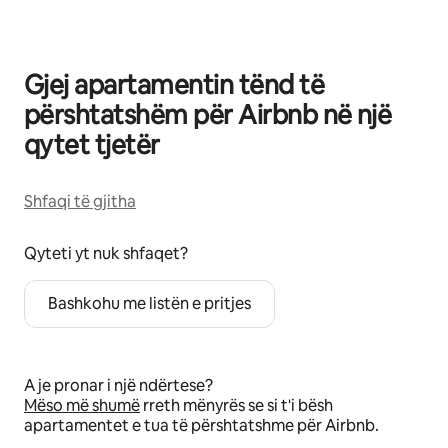
Gjej apartamentin tënd të
përshtatshëm për Airbnb në një
qytet tjetër
Shfaqi të gjitha
Qyteti yt nuk shfaqet?
Bashkohu me listën e pritjes
A je pronar i një ndërtese?
Mëso më shumë
rreth mënyrës se si t'i bësh
apartamentet e tua të përshtatshme për Airbnb.