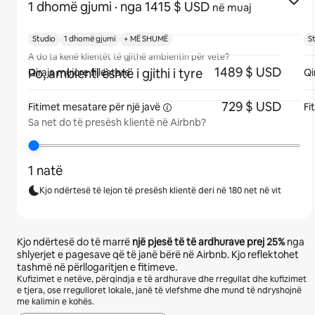
1 dhomë gjumi
· nga 1415 $ USD
në muaj
Studio
1 dhomë gjumi
+ MË SHUMË
S
A do ta kenë klientët të gjithë ambientin për vete?
1489 $ USD
Po, ambienti është i gjithi i tyre
Qiraja mujore fillestare
Qi
729 $ USD
Fitimet mesatare për një
javë
Fi
Sa net do të presësh klientë në Airbnb?
1 natë
Kjo ndërtesë të lejon të presësh klientë deri në 180 net në vit
Kjo ndërtesë do të marrë
një pjesë të të ardhurave prej
25%
nga
shlyerjet e pagesave që të janë bërë në Airbnb. Kjo reflektohet
tashmë në përllogaritjen e fitimeve.
Kufizimet e netëve, përqindja e të ardhurave dhe rregullat dhe kufizimet
e tjera, ose rregulloret lokale, janë të vlefshme dhe mund të ndryshojnë
me kalimin e kohës.