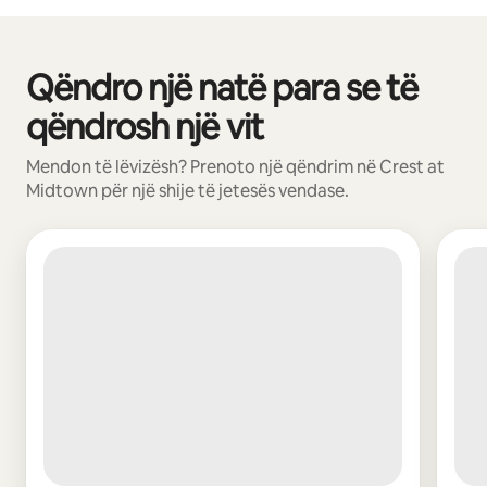
Qëndro një natë para se të
Po shfaqim 0 nga 0 artikuj
qëndrosh një vit
Mendon të lëvizësh? Prenoto një qëndrim në Crest at
Midtown për një shije të jetesës vendase.