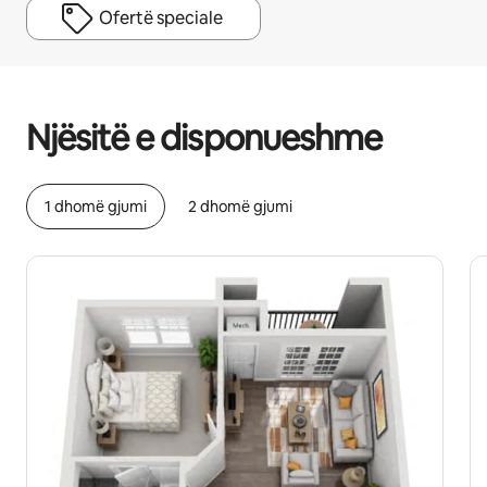
Ofertë speciale
Fitimet e tua të mundshme janë $641 në muaj
Njësitë e disponueshme
1 dhomë gjumi
2 dhomë gjumi