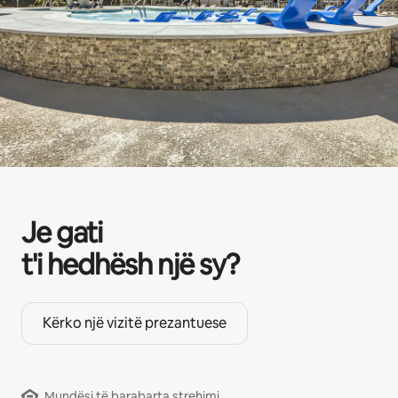
Je gati
t'i hedhësh një sy?
Kërko një vizitë prezantuese
Mundësi të barabarta strehimi