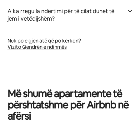
A ka rregulla ndërtimi për të cilat duhet të
jem i vetëdijshëm?
Nuk po e gjen atë që po kërkon?
Vizito Qendrën e ndihmës
Më shumë apartamente të
përshtatshme për Airbnb në
afërsi
Po shfaqim 0 nga 0 artikuj