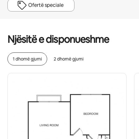
Ofertë speciale
Fitimet e tua të mundshme janë $762 në muaj
Njësitë e disponueshme
1 dhomë gjumi
2 dhomë gjumi