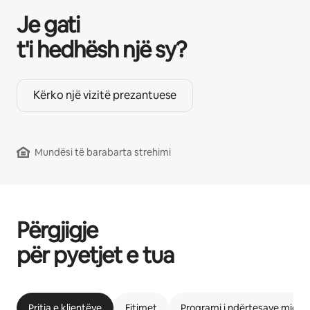
Je gati
t'i hedhësh një sy?
Kërko një vizitë prezantuese
Mundësi të barabarta strehimi
Përgjigje
për pyetjet e tua
Pritja e klientëve
Fitimet
Programi i ndërtesave miqës