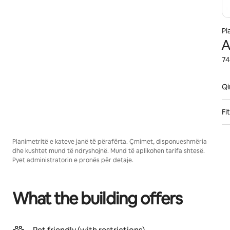
Pl
A
74
Qi
Fi
Planimetritë e kateve janë të përafërta. Çmimet, disponueshmëria
dhe kushtet mund të ndryshojnë. Mund të aplikohen tarifa shtesë.
Pyet administratorin e pronës për detaje.
What the building offers