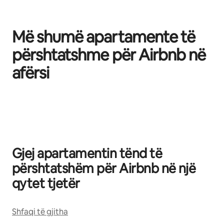
Më shumë apartamente të
përshtatshme për Airbnb në
afërsi
Po shfaqim 0 nga 0 artikuj
Gjej apartamentin tënd të
përshtatshëm për Airbnb në një
qytet tjetër
Shfaqi të gjitha