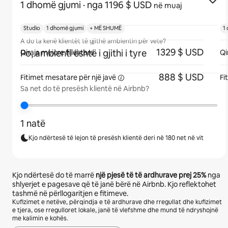
1 dhomë gjumi
· nga 1196 $ USD
në muaj
Studio
1 dhomë gjumi
+ MË SHUMË
1
A do ta kenë klientët të gjithë ambientin për vete?
1329 $ USD
Po, ambienti është i gjithi i tyre
Qiraja mujore fillestare
Qi
888 $ USD
Fitimet mesatare për një
javë
Fi
Sa net do të presësh klientë në Airbnb?
1 natë
Kjo ndërtesë të lejon të presësh klientë deri në 180 net në vit
Kjo ndërtesë do të marrë
një pjesë të të ardhurave prej
25%
nga
shlyerjet e pagesave që të janë bërë në Airbnb. Kjo reflektohet
tashmë në përllogaritjen e fitimeve.
Kufizimet e netëve, përqindja e të ardhurave dhe rregullat dhe kufizimet
e tjera, ose rregulloret lokale, janë të vlefshme dhe mund të ndryshojnë
me kalimin e kohës.