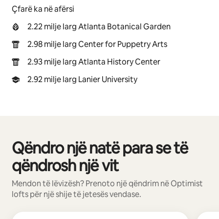
Çfarë ka në afërsi
2.22 milje larg Atlanta Botanical Garden
2.98 milje larg Center for Puppetry Arts
2.93 milje larg Atlanta History Center
2.92 milje larg Lanier University
Qëndro një natë para se të
Po shfaqim 0 nga 0 artikuj
qëndrosh një vit
Mendon të lëvizësh? Prenoto një qëndrim në Optimist
lofts për një shije të jetesës vendase.