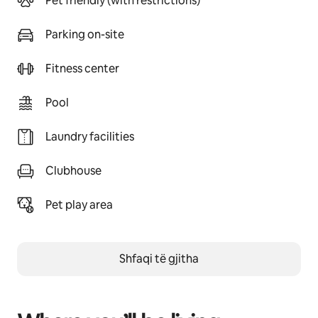
Pet friendly (with restrictions)
Parking on-site
Fitness center
Pool
Laundry facilities
Clubhouse
Pet play area
Shfaqi të gjitha