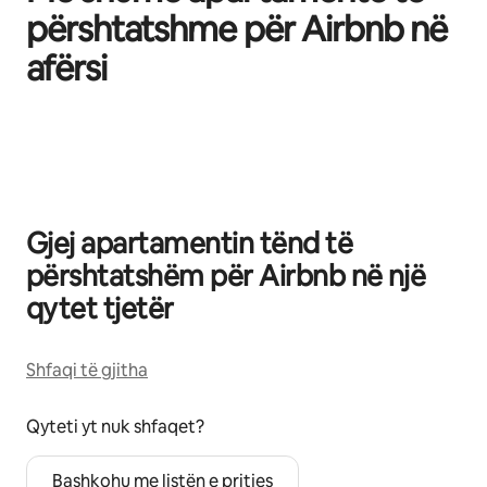
përshtatshme për Airbnb në
afërsi
Po shfaqim 0 nga 0 artikuj
Gjej apartamentin tënd të
përshtatshëm për Airbnb në një
qytet tjetër
Shfaqi të gjitha
Qyteti yt nuk shfaqet?
Bashkohu me listën e pritjes