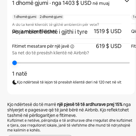
1 dhomë gjumi
· nga 1403 $ USD
në muaj
1 dhomë gjumi
2 dhomë gjumi
1
A do ta kenë klientët të gjithë ambientin për vete?
1519 $ USD
Po, ambienti është i gjithi i tyre
Qiraja mujore fillestare
Qi
619 $ USD
Fitimet mesatare për një
javë
Fi
Sa net do të presësh klientë në Airbnb?
1 natë
Kjo ndërtesë të lejon të presësh klientë deri në 120 net në vit
Kjo ndërtesë do të marrë
një pjesë të të ardhurave prej
15%
nga
shlyerjet e pagesave që të janë bërë në Airbnb. Kjo reflektohet
tashmë në përllogaritjen e fitimeve.
Kufizimet e netëve, përqindja e të ardhurave dhe rregullat dhe kufizimet
e tjera, ose rregulloret lokale, janë të vlefshme dhe mund të ndryshojnë
me kalimin e kohës.