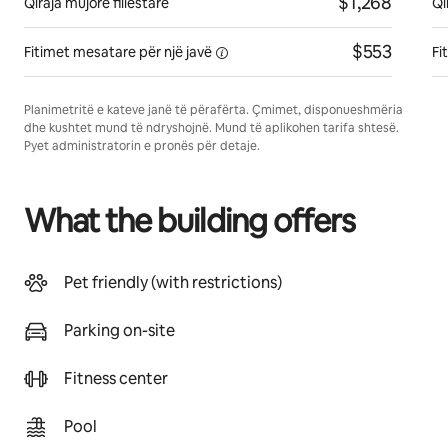
$1,268
Qiraja mujore fillestare
Qi
$553
Fitimet mesatare për një
javë
Fi
Planimetritë e kateve janë të përafërta. Çmimet, disponueshmëria
dhe kushtet mund të ndryshojnë. Mund të aplikohen tarifa shtesë.
Pyet administratorin e pronës për detaje.
What the building offers
Pet friendly (with restrictions)
Parking on-site
Fitness center
Pool