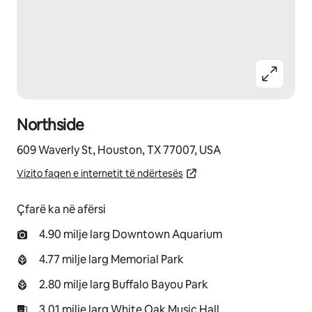
Northside
609 Waverly St, Houston, TX 77007, USA
Vizito faqen e internetit të ndërtesës
Çfarë ka në afërsi
4.90 milje larg Downtown Aquarium
4.77 milje larg Memorial Park
2.80 milje larg Buffalo Bayou Park
3.01 milje larg White Oak Music Hall