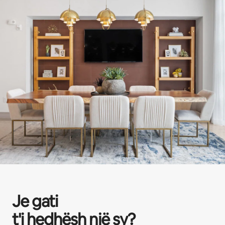
Je gati
t'i hedhësh një sy?