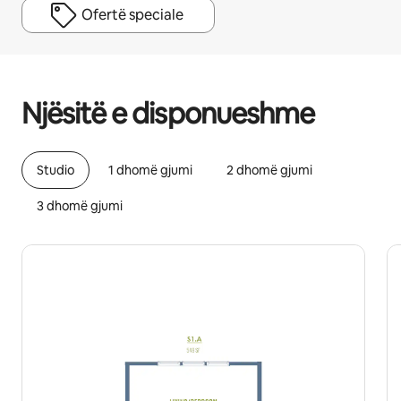
Ofertë speciale
Fitimet e tua të mundshme janë $673 në muaj
Njësitë e disponueshme
Studio
1 dhomë gjumi
2 dhomë gjumi
3 dhomë gjumi