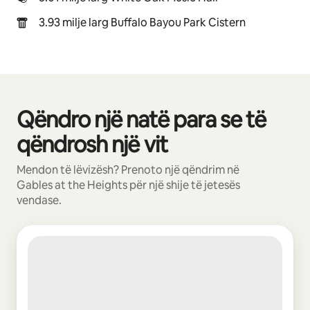
3.93 milje larg Buffalo Bayou Park Cistern
Qëndro një natë para se të
Po shfaqim 0 nga 0 artikuj
qëndrosh një vit
Mendon të lëvizësh? Prenoto një qëndrim në
Gables at the Heights për një shije të jetesës
vendase.