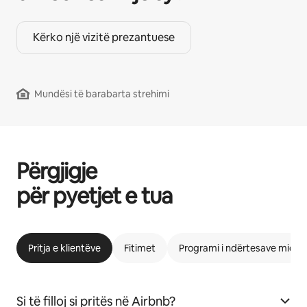
Kërko një vizitë prezantuese
Mundësi të barabarta strehimi
Përgjigje
për pyetjet e tua
Pritja e klientëve
Fitimet
Programi i ndërtesave miqës
Si të filloj si pritës në Airbnb?