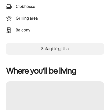
Clubhouse
Grilling area
Balcony
Shfaqi të gjitha
Where you’ll be living