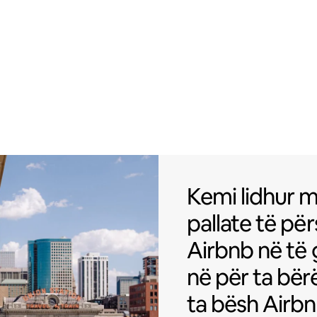
Kemi lidhur m
Kemi lidhur 
pallate të p
Airbnb në të 
në për ta bër
ta bësh Airb