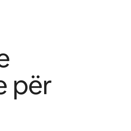
e
e për