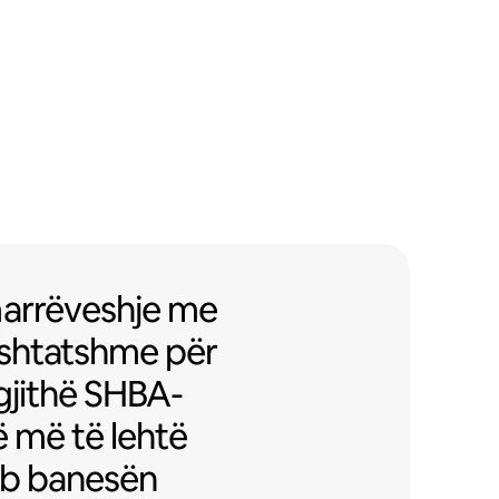
arrëveshje me pallate të përshta
marrëveshje
me
ërshtatshme
për
gjithë SHBA-
ë më të lehtë
nb banesën