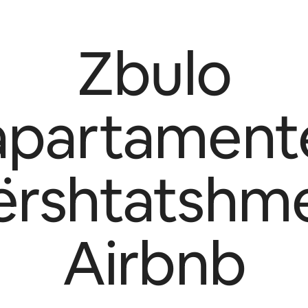
Zbulo
apartament
ërshtatshm
Airbnb