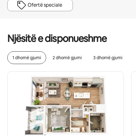
Ofertë speciale
Fitimet e tua të mundshme janë $640 në muaj
Njësitë e disponueshme
1 dhomë gjumi
2 dhomë gjumi
3 dhomë gjumi