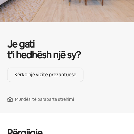
Je gati
t'i hedhësh një sy?
Kërko një vizitë prezantuese
Mundësi të barabarta strehimi
Përgjigje