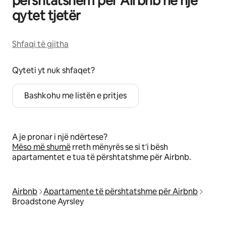
përshtatshëm për Airbnb në një
qytet tjetër
Shfaqi të gjitha
Qyteti yt nuk shfaqet?
Bashkohu me listën e pritjes
A je pronar i një ndërtese?
Mëso më shumë
rreth mënyrës se si t'i bësh
apartamentet e tua të përshtatshme për Airbnb.
Airbnb
Apartamente të përshtatshme për Airbnb
Broadstone Ayrsley