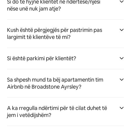
Si do të hyjnë klientët në ndërtesë/njësi
nëse unë nuk jam atje?
Kush është përgjegjës për pastrimin pas
largimit të klientëve të mi?
Si është parkimi për klientët?
Sa shpesh mund ta bëj apartamentin tim
Airbnb në Broadstone Ayrsley?
A ka rregulla ndërtimi për të cilat duhet të
jem i vetëdijshëm?