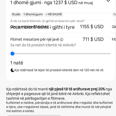
1 dhomë gjumi
· nga 1237 $ USD
në muaj
Studio
1 dhomë gjumi
+ MË SHUMË
1
A do ta kenë klientët të gjithë ambientin për vete?
1155 $ USD
Po, ambienti është i gjithi i tyre
Qiraja mujore fillestare
Qi
711 $ USD
Fitimet mesatare për një
javë
Fi
Sa net do të presësh klientë në Airbnb?
1 natë
Kjo ndërtesë të lejon të presësh klientë deri në 120 net në vit
Kjo ndërtesë do të marrë
një pjesë të të ardhurave prej
20%
nga
shlyerjet e pagesave që të janë bërë në Airbnb. Kjo reflektohet
tashmë në përllogaritjen e fitimeve.
Kufizimet e netëve, përqindja e të ardhurave dhe rregullat dhe kufizimet
e tjera, ose rregulloret lokale, janë të vlefshme dhe mund të ndryshojnë
me kalimin e kohës.