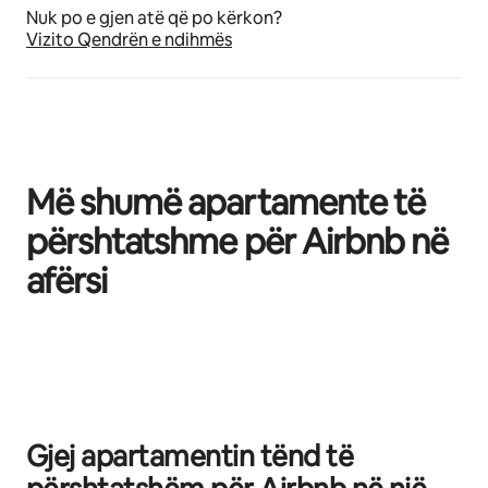
Nuk po e gjen atë që po kërkon?
Vizito Qendrën e ndihmës
Më shumë apartamente të
përshtatshme për Airbnb në
afërsi
Po shfaqim 0 nga 0 artikuj
Gjej apartamentin tënd të