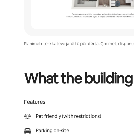
Planimetritë e kateve janë të përafërta. Çmimet, disponu
What the building
Features
Pet friendly (with restrictions)
Parking on-site