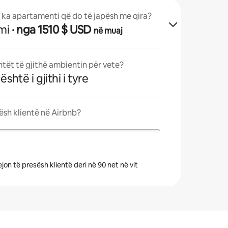
ka apartamenti që do të japësh me qira?
mi
· nga 1510 $ USD
në muaj
ntët të gjithë ambientin për vete?
shtë i gjithi i tyre
ësh klientë në Airbnb?
ejon të presësh klientë deri në 90 net në vit