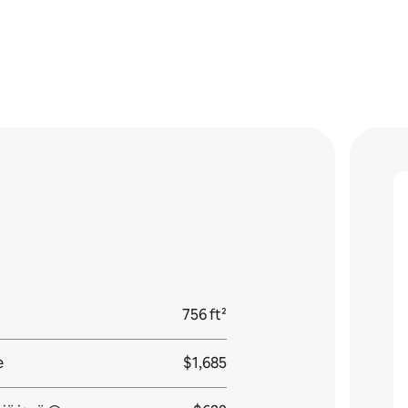
756 ft²
e
$1,685