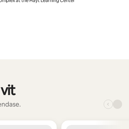
Complex at the Hayt Learning Center
vit
endase.
_