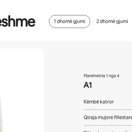
ueshme
1 dhomë gjumi
2 dhomë gjumi
Planimetria 1 nga 4
A1
Këmbë katror
Qiraja mujore fillestar