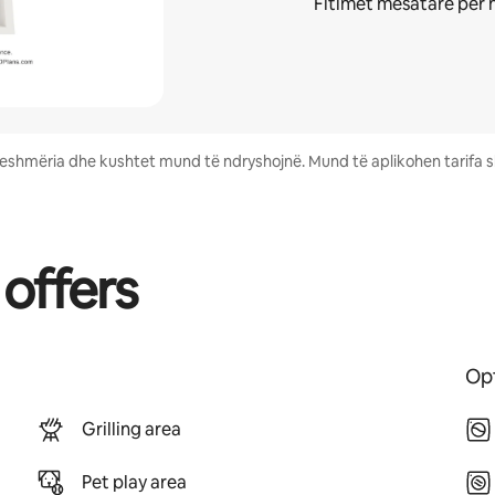
Fitimet mesatare për 
eshmëria dhe kushtet mund të ndryshojnë. Mund të aplikohen tarifa sh
 offers
Opt
Grilling area
Pet play area