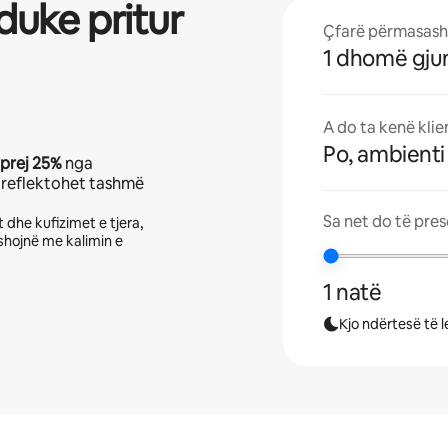
duke pritur
Çfarë përmasash 
1 dhomë gju
A do ta kenë klie
Po, ambienti ë
 prej
25%
nga
o reflektohet tashmë
Sa net do të pres
 dhe kufizimet e tjera,
yshojnë me kalimin e
1 natë
Kjo ndërtesë të l