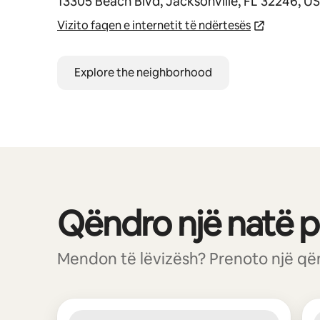
13305 Beach Blvd, Jacksonville, FL 32246, U
Vizito faqen e internetit të ndërtesës
Explore the neighborhood
Qëndro një natë pa
Po shfaqim 0 nga 0 artikuj
Mendon të lëvizësh? Prenoto një qën