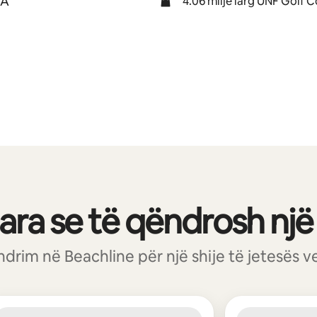
SA
4.06 milje larg UNF Golf 
ra se të qëndrosh një 
drim në Beachline për një shije të jetesës v