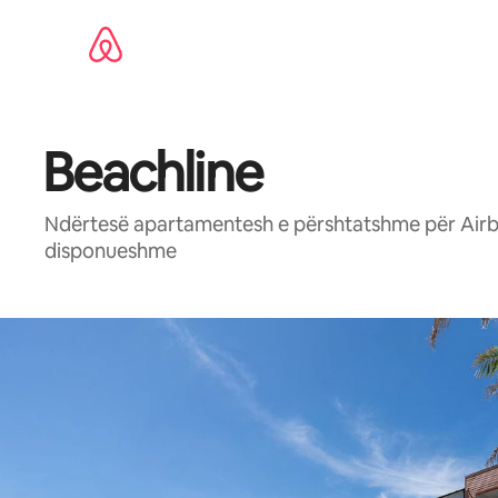
Kalo
te
përmbajtja
Beachline
Ndërtesë apartamentesh e përshtatshme për Airbn
disponueshme