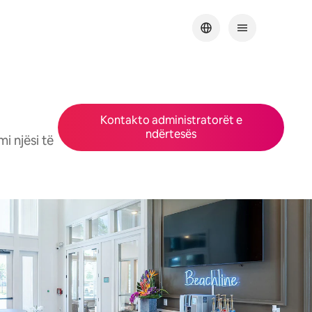
Kontakto administratorët e
ndërtesës
 njësi të