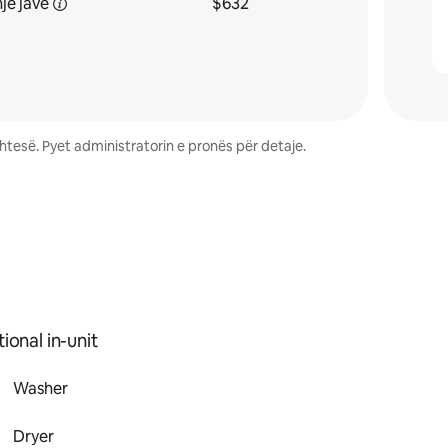
një
javë
$632
tesë. Pyet administratorin e pronës për detaje.
ional in-unit
Washer
Dryer