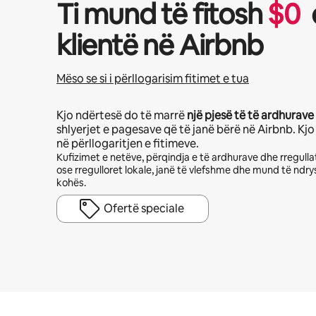
Ti mund të fitosh
$
0
klientë në Airbnb
Mëso se si i përllogarisim fitimet e tua
Kjo ndërtesë do të marrë
një pjesë të të ardhurave
shlyerjet e pagesave që të janë bërë në Airbnb. Kj
në përllogaritjen e fitimeve.
Kufizimet e netëve, përqindja e të ardhurave dhe rregullat
ose rregulloret lokale, janë të vlefshme dhe mund të ndr
kohës.
Ofertë speciale
Fitimet e tua të mundshme janë $632 në muaj