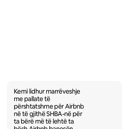
Kemi lidhur marrëveshje me pallate të pë
Kemi lidhur marrëveshje
me
pallate të
përshtatshme
për Airbnb
në të gjithë SHBA-në për
ta bërë më të lehtë ta
bësh Airbnb banesën