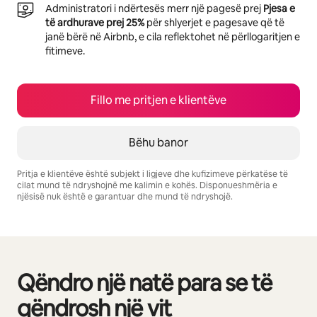
Administratori i ndërtesës merr një pagesë prej
Pjesa e
të ardhurave prej 25%
për shlyerjet e pagesave që të
janë bërë në Airbnb, e cila reflektohet në përllogaritjen e
fitimeve.
Fillo me pritjen e klientëve
Bëhu banor
Pritja e klientëve është subjekt i ligjeve dhe kufizimeve përkatëse të
cilat mund të ndryshojnë me kalimin e kohës. Disponueshmëria e
njësisë nuk është e garantuar dhe mund të ndryshojë.
Fitimet e tua të mundshme janë $832 në muaj
Qëndro një natë para se të
Po shfaqim 0 nga 0 artikuj
qëndrosh një vit