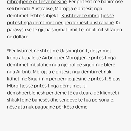
mbrojtjen e pritësve në Kinë
.
Për pritësit me banim ose
seli brenda Australisë, Mbrojtja e pritësit nga
dëmtimet është subjekt i
Kushteve të mbrojtjes së
pritësit nga dëmtimet për përdoruesit australianë
. Ki
parasysh se të gjitha shumat limit të mbulimit shfaqen
në dollarë.
*Për listimet në shtetin e Uashingtonit, detyrimet
kontraktuale të Airbnb për Mbrojtjen e pritësit nga
dëmtimet mbulohen nga një policë sigurimi e blerë
nga Airbnb. Mbrojtja e pritësit nga dëmtimet nuk
lidhet me Sigurimin për përgjegjësinë e pritësit. Sipas
Mbrojtjes së pritësit nga dëmtimet, ti
dëmshpërblehesh për dëme të caktuara që klientët i
shkaktojnë banesës dhe sendeve të tua personale,
nëse ata nuk paguajnë për këto dëme.