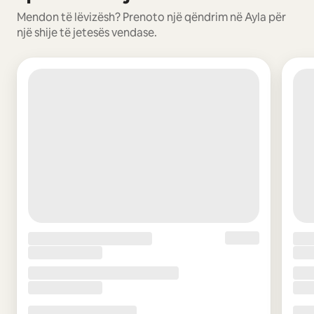
Mendon të lëvizësh? Prenoto një qëndrim në Ayla për
një shije të jetesës vendase.