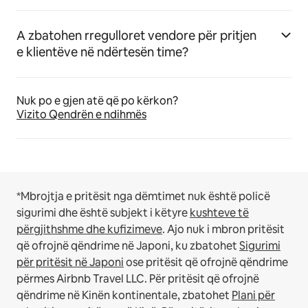
A zbatohen rregulloret vendore për pritjen
e klientëve në ndërtesën time?
Nuk po e gjen atë që po kërkon?
Vizito Qendrën e ndihmës
*Mbrojtja e pritësit nga dëmtimet nuk është policë
sigurimi dhe është subjekt i këtyre
kushteve të
përgjithshme dhe kufizimeve
.
Ajo nuk i mbron pritësit
që ofrojnë qëndrime në Japoni, ku zbatohet
Sigurimi
për pritësit në Japoni
ose pritësit që ofrojnë qëndrime
përmes Airbnb Travel LLC.
Për pritësit që ofrojnë
qëndrime në Kinën kontinentale, zbatohet
Plani për