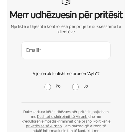
Merr udhëzuesin për pritësit
Një listë e thjeshtë kontrollesh për pritje të suksesshme të
klientëve
Emaili*
A jeton aktualisht në pronën "Ayla"?
Po
Jo
Duke kërkuar këtë udhëzues për pritësit, pajtohem
me
Kushtet e shërbimit të Airbnb
dhe me
Rregulloren e mosdiskriminimit
dhe pranoj
Politikën e
privatësisë së Airbnb
. Jam dakord që Airbnb të
ndajë informacionin tim të kontaktit me