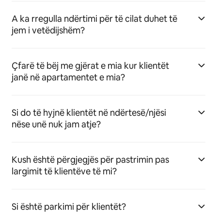
A ka rregulla ndërtimi për të cilat duhet të
jem i vetëdijshëm?
Çfarë të bëj me gjërat e mia kur klientët
janë në apartamentet e mia?
Si do të hyjnë klientët në ndërtesë/njësi
nëse unë nuk jam atje?
Kush është përgjegjës për pastrimin pas
largimit të klientëve të mi?
Si është parkimi për klientët?