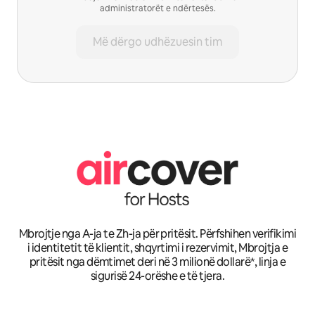
administratorët e ndërtesës.
Më dërgo udhëzuesin tim
Mbrojtje nga A-ja te Zh-ja për pritësit. Përfshihen verifikimi
i identitetit të klientit, shqyrtimi i rezervimit, Mbrojtja e
pritësit nga dëmtimet deri në 3 milionë dollarë*, linja e
sigurisë 24-orëshe e të tjera.