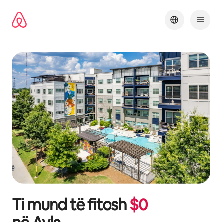
Kalo
te
përmbajtja
Ti mund të fitosh
$
0