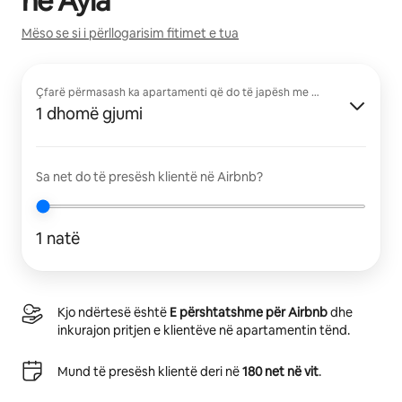
në
Ayla
Mëso se si i përllogarisim fitimet e tua
Çfarë përmasash ka apartamenti që do të japësh me qira?
1 dhomë gjumi
Sa net do të presësh klientë në Airbnb?
1 natë
Kjo ndërtesë është
E përshtatshme për Airbnb
dhe
inkurajon pritjen e klientëve në apartamentin tënd.
Mund të presësh klientë deri në
180 net në vit
.