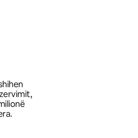
fshihen
ezervimit,
milionë
era.