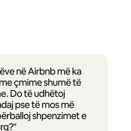
entëve në Airbnb më ka
oj me çmime shumë të
e. Do të udhëtoj
andaj pse të mos më
ërballoj shpenzimet e
arg?"