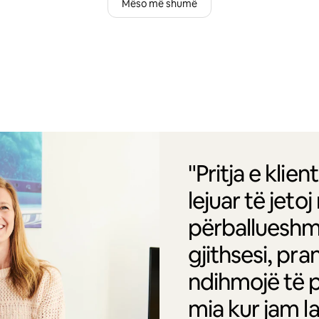
Mëso më shumë
"Pritja e kli
lejuar të jet
përballueshm
gjithsesi, pr
ndihmojë të p
mia kur jam l