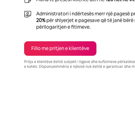
Administratori i ndërtesës merr një pagesë p
20%
për shlyerjet e pagesave që të janë bërë 
përllogaritjen e fitimeve.
Fillo me pritjen e klientëve
Pritja e klientëve është subjekt i ligjeve dhe kufizimeve përkatë
e kohës. Disponueshmëria e njësisë nuk është e garantuar dhe m
Fitimet e tua të mundshme janë $983 në muaj