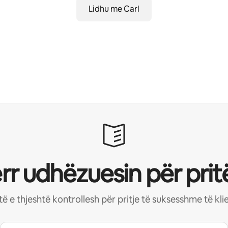
Lidhu me Carl
rr udhëzuesin për pritë
stë e thjeshtë kontrollesh për pritje të suksesshme të kl