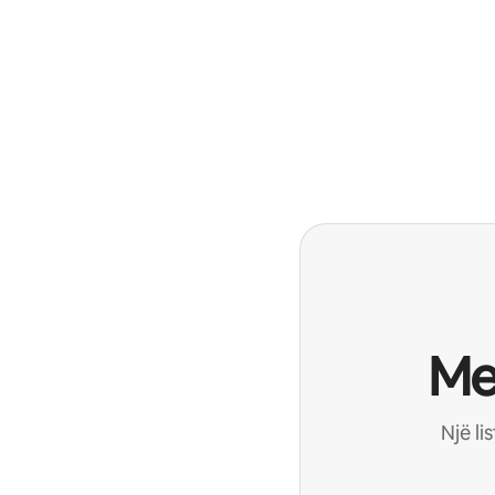
Me
Një li