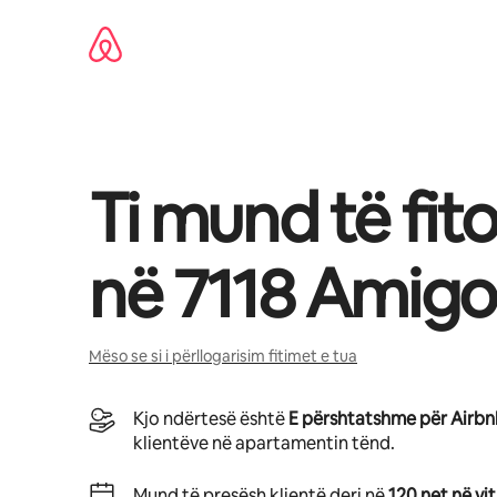
Kalo
te
përmbajtja
Ti mund të fit
në
7118 Amigo
Mëso se si i përllogarisim fitimet e tua
Kjo ndërtesë është
E përshtatshme për Airb
klientëve në apartamentin tënd.
Mund të presësh klientë deri në
120 net në vit