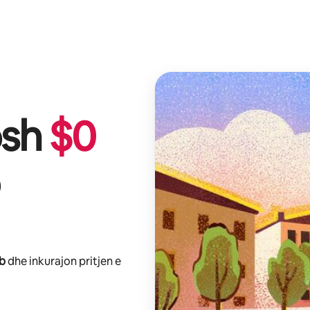
osh
$
0
nb
dhe inkurajon pritjen e
.