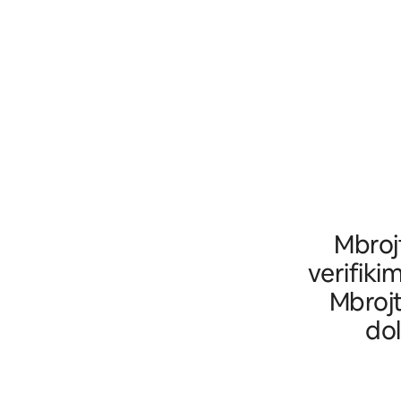
Mbrojt
verifikim
Mbrojt
dol