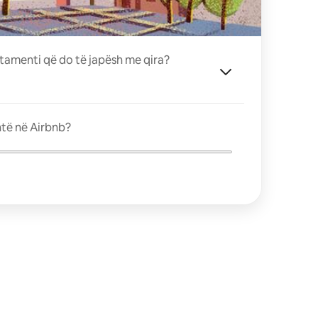
tamenti që do të japësh me qira?
ntë në Airbnb?