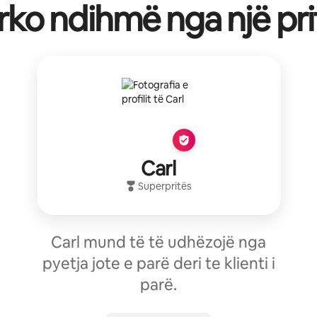
rko ndihmë nga një pri
Carl
Superpritës
Carl mund të të udhëzojë nga
pyetja jote e parë deri te klienti i
parë.