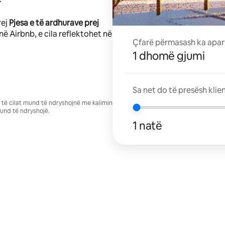
rej
Pjesa e të ardhurave prej
në Airbnb, e cila reflektohet në
Çfarë përmasash ka apar
1 dhomë gjumi
Sa net do të presësh klie
se të cilat mund të ndryshojnë me kalimin
und të ndryshojë.
1 natë