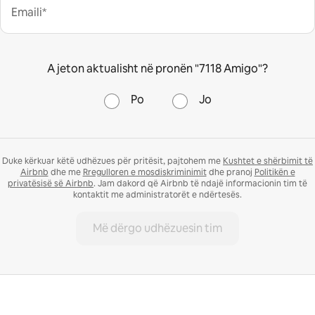
Emaili*
A jeton aktualisht në pronën "7118 Amigo"?
Po
Jo
Duke kërkuar këtë udhëzues për pritësit, pajtohem me
Kushtet e shërbimit të
Airbnb
dhe me
Rregulloren e mosdiskriminimit
dhe pranoj
Politikën e
privatësisë së Airbnb
. Jam dakord që Airbnb të ndajë informacionin tim të
kontaktit me administratorët e ndërtesës.
Më dërgo udhëzuesin tim