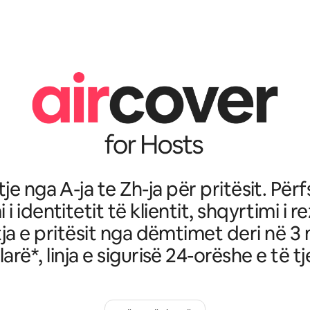
je nga A-ja te Zh-ja për pritësit. Për
i i identitetit të klientit, shqyrtimi i r
ja e pritësit nga dëmtimet deri në 3 
larë*, linja e sigurisë 24-orëshe e të tj