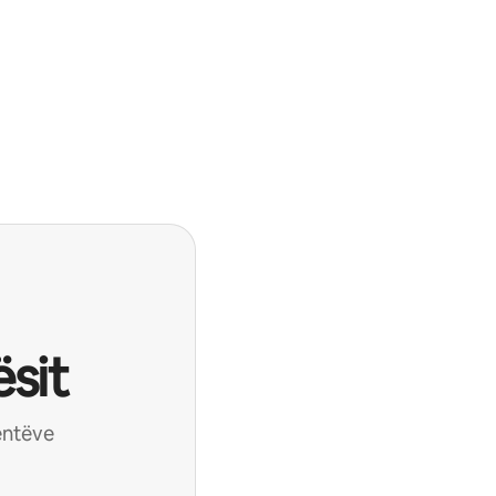
sit
ientëve