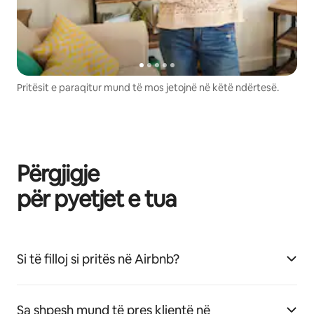
Pritësit e paraqitur mund të mos jetojnë në këtë ndërtesë.
Përgjigje
për pyetjet e tua
Si të filloj si pritës në Airbnb?
Sa shpesh mund të pres klientë në