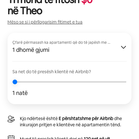
në
Theo
Mëso se si i përllogarisim fitimet e tua
Çfarë përmasash ka apartamenti që do të japësh me qira?
1 dhomë gjumi
Sa net do të presësh klientë në Airbnb?
1 natë
Kjo ndërtesë është
E përshtatshme për Airbnb
dhe
inkurajon pritjen e klientëve në apartamentin tënd.