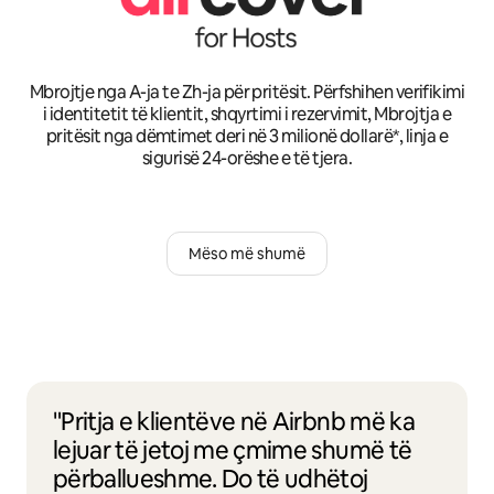
Mbrojtje nga A-ja te Zh-ja për pritësit. Përfshihen verifikimi
i identitetit të klientit, shqyrtimi i rezervimit, Mbrojtja e
pritësit nga dëmtimet deri në 3 milionë dollarë*, linja e
sigurisë 24-orëshe e të tjera.
Mëso më shumë
"Pritja e klientëve në Airbnb më ka
lejuar të jetoj me çmime shumë të
përballueshme. Do të udhëtoj