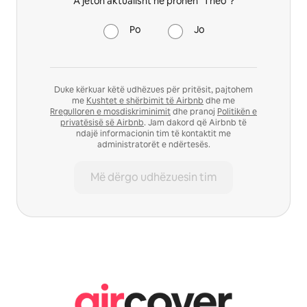
A jeton aktualisht në pronën "Theo"?
Po
Jo
Duke kërkuar këtë udhëzues për pritësit, pajtohem
me
Kushtet e shërbimit të Airbnb
dhe me
Rregulloren e mosdiskriminimit
dhe pranoj
Politikën e
privatësisë së Airbnb
. Jam dakord që Airbnb të
ndajë informacionin tim të kontaktit me
administratorët e ndërtesës.
Më dërgo udhëzuesin tim