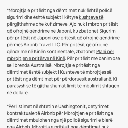
*Mbrojtja e pritësit nga dëmtimet nuk është policë
sigurimi dhe është subjekt i këtyre
kushteve të
përgjithshme dhe kufizimeve
.
Ajo nuk i mbron pritësit
që ofrojnë qëndrime në Japoni, ku zbatohet
Sigurimi
për pritësit në Japoni
ose pritësit që ofrojnë qëndrime
përmes Airbnb Travel LLC.
Për pritësit që ofrojnë
qëndrime në Kinën kontinentale, zbatohet
Plani për
mbrojtjen e pritësve në Kinë
.
Për pritësit me banim ose
seli brenda Australisë, Mbrojtja e pritësit nga
dëmtimet është subjekt i
Kushteve të mbrojtjes së
pritësit nga dëmtimet për përdoruesit australianë
. Ki
parasysh se të gjitha shumat limit të mbulimit shfaqen
në dollarë.
*Për listimet në shtetin e Uashingtonit, detyrimet
kontraktuale të Airbnb për Mbrojtjen e pritësit nga
dëmtimet mbulohen nga një policë sigurimi e blerë
nga Airbnb. Mbrojtja e pritësit nga dëmtimet nuk