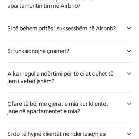
apartamentin tim në Airbnb?
Si të bëhem pritës i suksesshëm në Airbnb?
Si funksionojnë çmimet?
A ka rregulla ndërtimi për të cilat duhet të
jem i vetëdijshëm?
Çfarë të bëj me gjërat e mia kur klientët
janë në apartamentet e mia?
Si do të hyjnë klientët në ndërtesë/njësi