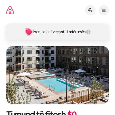
Kalo
te
përmbajtja
Promocion i veçantë i ndërtesës
Ti mund të fitosh
$
0