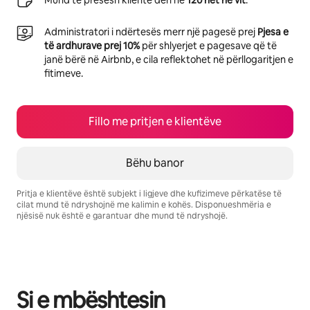
Mund të presësh klientë deri në
120 net në vit
.
Administratori i ndërtesës merr një pagesë prej
Pjesa e
të ardhurave prej 10%
për shlyerjet e pagesave që të
janë bërë në Airbnb, e cila reflektohet në përllogaritjen e
fitimeve.
Fillo me pritjen e klientëve
Bëhu banor
Pritja e klientëve është subjekt i ligjeve dhe kufizimeve përkatëse të
cilat mund të ndryshojnë me kalimin e kohës. Disponueshmëria e
njësisë nuk është e garantuar dhe mund të ndryshojë.
Fitimet e tua të mundshme janë $934 në muaj
Si e mbështesin