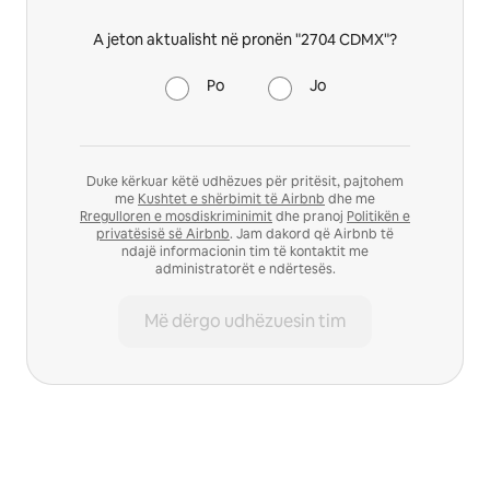
A jeton aktualisht në pronën "2704 CDMX"?
Po
Jo
Duke kërkuar këtë udhëzues për pritësit, pajtohem
me
Kushtet e shërbimit të Airbnb
dhe me
Rregulloren e mosdiskriminimit
dhe pranoj
Politikën e
privatësisë së Airbnb
. Jam dakord që Airbnb të
ndajë informacionin tim të kontaktit me
administratorët e ndërtesës.
Më dërgo udhëzuesin tim