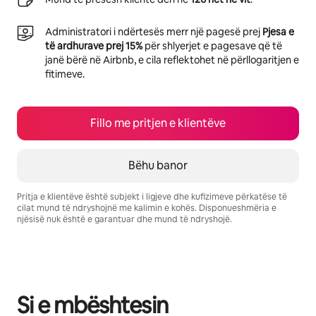
Administratori i ndërtesës merr një pagesë prej
Pjesa e
të ardhurave prej 15%
për shlyerjet e pagesave që të
janë bërë në Airbnb, e cila reflektohet në përllogaritjen e
fitimeve.
Fillo me pritjen e klientëve
Bëhu banor
Pritja e klientëve është subjekt i ligjeve dhe kufizimeve përkatëse të
cilat mund të ndryshojnë me kalimin e kohës. Disponueshmëria e
njësisë nuk është e garantuar dhe mund të ndryshojë.
Fitimet e tua të mundshme janë $589 në muaj
Si e mbështesin