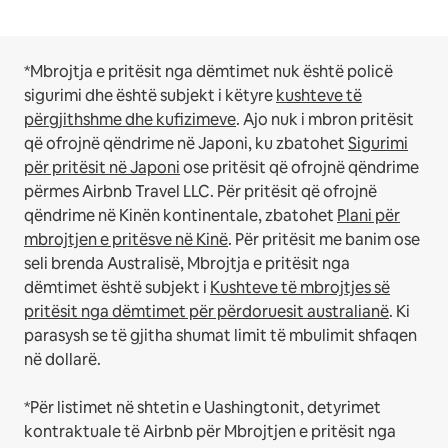
*Mbrojtja e pritësit nga dëmtimet nuk është policë
sigurimi dhe është subjekt i këtyre
kushteve të
përgjithshme dhe kufizimeve
.
Ajo nuk i mbron pritësit
që ofrojnë qëndrime në Japoni, ku zbatohet
Sigurimi
për pritësit në Japoni
ose pritësit që ofrojnë qëndrime
përmes Airbnb Travel LLC.
Për pritësit që ofrojnë
qëndrime në Kinën kontinentale, zbatohet
Plani për
mbrojtjen e pritësve në Kinë
.
Për pritësit me banim ose
seli brenda Australisë, Mbrojtja e pritësit nga
dëmtimet është subjekt i
Kushteve të mbrojtjes së
pritësit nga dëmtimet për përdoruesit australianë
. Ki
parasysh se të gjitha shumat limit të mbulimit shfaqen
në dollarë.
*Për listimet në shtetin e Uashingtonit, detyrimet
kontraktuale të Airbnb për Mbrojtjen e pritësit nga