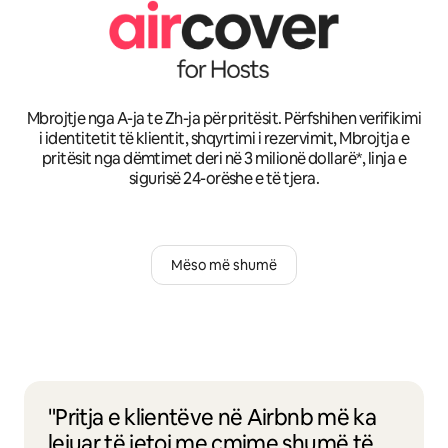
Mbrojtje nga A-ja te Zh-ja për pritësit. Përfshihen verifikimi
i identitetit të klientit, shqyrtimi i rezervimit, Mbrojtja e
pritësit nga dëmtimet deri në 3 milionë dollarë*, linja e
sigurisë 24-orëshe e të tjera.
Mëso më shumë
"Pritja e klientëve në Airbnb më ka
lejuar të jetoj me çmime shumë të