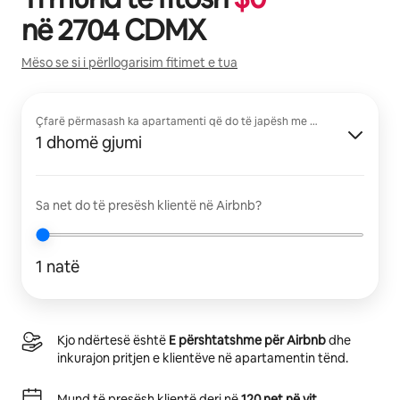
në
2704 CDMX
Mëso se si i përllogarisim fitimet e tua
Çfarë përmasash ka apartamenti që do të japësh me qira?
1 dhomë gjumi
Sa net do të presësh klientë në Airbnb?
1 natë
Kjo ndërtesë është
E përshtatshme për Airbnb
dhe
inkurajon pritjen e klientëve në apartamentin tënd.
Mund të presësh klientë deri në
120 net në vit
.