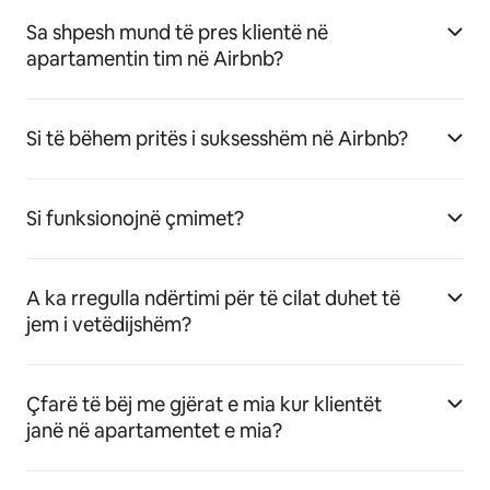
Sa shpesh mund të pres klientë në
apartamentin tim në Airbnb?
Si të bëhem pritës i suksesshëm në Airbnb?
Si funksionojnë çmimet?
A ka rregulla ndërtimi për të cilat duhet të
jem i vetëdijshëm?
Çfarë të bëj me gjërat e mia kur klientët
janë në apartamentet e mia?